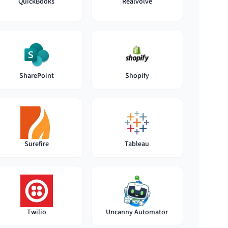
QuickBooks
Realvolve
SharePoint
Shopify
Surefire
Tableau
Twilio
Uncanny Automator