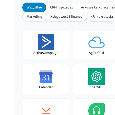
Wszystkie
CRM i sprzedaż
Arkusze kalkulacyjne 
Marketing
Księgowość i finanse
HR i rekrutacja
ActiveCampaign
Agile CRM
Calendar
ChatGPT