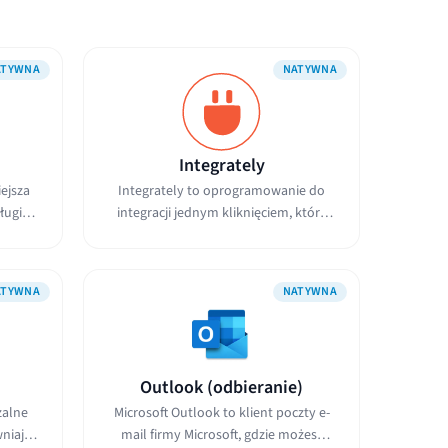
ATYWNA
NATYWNA
Integrately
ejsza
Integrately to oprogramowanie do
ługi
integracji jednym kliknięciem, które
umożliwia...
ATYWNA
NATYWNA
Outlook (odbieranie)
zalne
Microsoft Outlook to klient poczty e-
wniając
mail firmy Microsoft, gdzie możesz