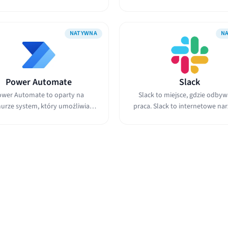
aplikacje i...
płynny...
NATYWNA
N
Power Automate
Slack
wer Automate to oparty na
Slack to miejsce, gdzie odbyw
urze system, który umożliwia
praca. Slack to internetowe nar
tworzenie...
do...