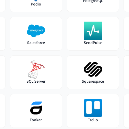
PostgreSQL
Podio
Salesforce
SendPulse
SQL Server
Squarespace
Tookan
Trello