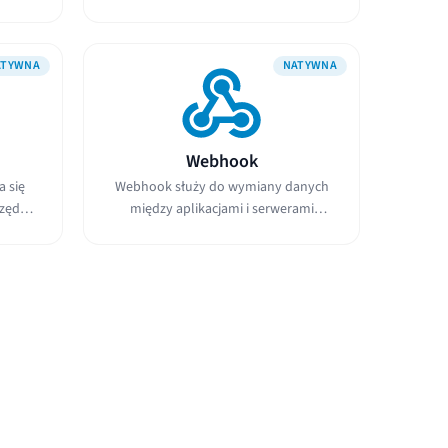
łatwo...
ATYWNA
NATYWNA
Webhook
a się
Webhook służy do wymiany danych
zędzie
między aplikacjami i serwerami
korzystając z ich...