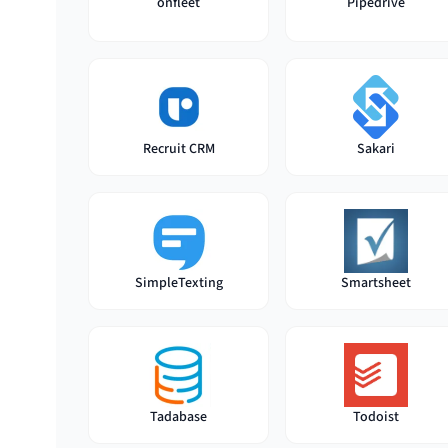
onfleet
Pipedrive
Recruit CRM
Sakari
SimpleTexting
Smartsheet
Tadabase
Todoist