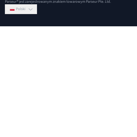
Parseur® jest zarejestrowanym znakiem towarowym Parseur Pte. Ltd.
Polski