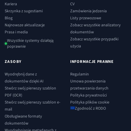
Kariera
CV
Skrzynka z sugestiami
Zamówienia jedzenia
Blog
Listy przewozowe
Najnowsze aktualizacje
Zobacz wszystkie analizatory
Prasa i media
dokumentów
Zobacz wszystkie przypadki
Wszystkie systemy działają
użycia
poprawnie
ZASOBY
INFORMACJE PRAWNE
Wyodrębnij dane z
Regulamin
dokumentów dzięki AI
Umowa powierzenia
Stwórz swój pierwszy szablon
przetwarzania danych
PDF (OCR)
Polityka prywatności
Stwórz swój pierwszy szablon e-
Polityka plików cookie
Zgodność z RODO
mail
Obsługiwane formaty
dokumentów
Wyodrębnianie metadanych z