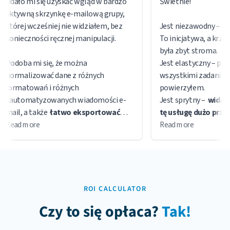
Udało mi się uzyskać wgląd w bardzo
Świetnie!
aktywną skrzynkę e-mailową grupy,
której wcześniej nie widziałem, bez
Jest niezawodny – po p
konieczności ręcznej manipulacji.
To inicjatywa, a krzywa
była zbyt stroma.
Podoba mi się, że można
Jest elastyczny – porad
normalizować dane z różnych
wszystkimi zadaniami,
formatowań i różnych
powierzyłem.
zautomatyzowanych wiadomości e-
Jest sprytny –
widać, 
mail, a także
łatwo eksportować
tę usługę dużo przem
cały przeanalizowany materiał na
wszystkie wymagania.
Read more
Read more
wiele sposobów
.
Kiedy nie mogę czegoś
zespół wsparcia jest b
responsywny i pomocn
Jest integralną części
zestawu narzędzi do au
ROI CALCULATOR
oszczędza czas i pienią
Czy to się opłaca?
Tak!