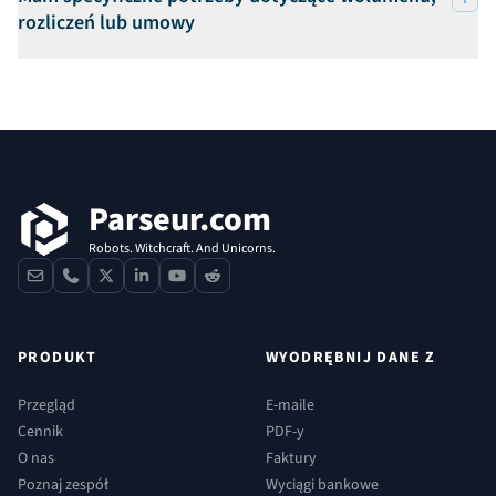
rozliczeń lub umowy
Stopka
Parseur.com
Robots. Witchcraft. And Unicorns.
contact
phone
x
linkedin
youtube
reddit
PRODUKT
WYODRĘBNIJ DANE Z
Przegląd
E-maile
Cennik
PDF-y
O nas
Faktury
Poznaj zespół
Wyciągi bankowe