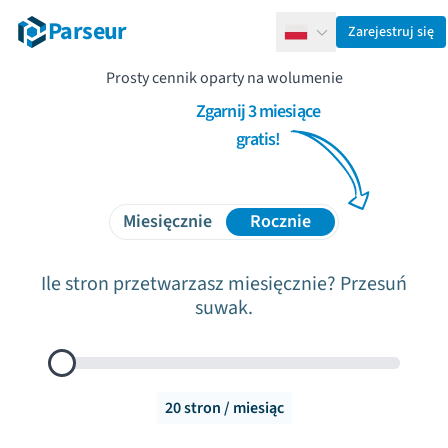
Parseur
Zarejestruj się
Polski
Prosty cennik oparty na wolumenie
Zgarnij 3 miesiące
gratis!
Miesięcznie
Rocznie
Ile stron przetwarzasz miesięcznie? Przesuń
suwak.
Dokumenty do przetworzenia miesięcznie
20
stron / miesiąc