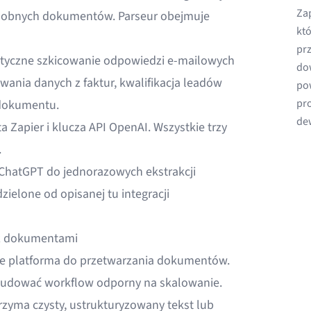
Zap
odobnych dokumentów. Parseur obejmuje
któ
pr
atyczne szkicowanie odpowiedzi e-mailowych
do
ania danych z faktur, kwalifikacja leadów
po
pr
 dokumentu.
de
a Zapier i klucza API OpenAI. Wszystkie trzy
.
ChatGPT do jednorazowych ekstrakcji
elone od opisanej tu integracji
e z dokumentami
ie platforma do przetwarzania dokumentów.
budować workflow odporny na skalowanie.
zyma czysty, ustrukturyzowany tekst lub