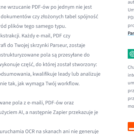
au
ne wrzucanie PDF-ów po jednym nie jest
Umo
 dokumentów czy złożonych tabel spójność
PD
pr
ód plików tego samego typu.
Par
strakcji. Każdy e-mail, PDF czy
i do Twojej skrzynki Parseur, zostaje
ustrukturyzowane pola są przesyłane do
ykonuje część, do której został stworzony:
Ch
odsumowania, kwalifikuje leady lub analizuje
int
um
ie tak, jak wymaga Twój workflow.
pr
prz
ane pola z e-maili, PDF-ów oraz
mo
ciem AI, a następnie Zapier przekazuje je
e uruchamia OCR na skanach ani nie generuje