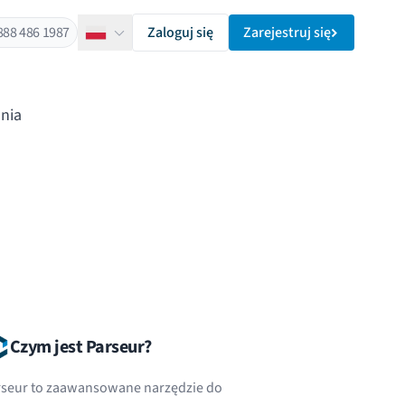
888 486 1987
Zaloguj się
Zarejestruj się
Polski
nia
Czym jest Parseur?
rseur to zaawansowane narzędzie do