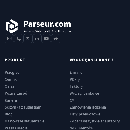
Stopka
Parseur.com
Robots. Witchcraft. And Unicorns.
contact
phone
x
linkedin
youtube
reddit
PRODUKT
WYODRĘBNIJ DANE Z
Przegląd
E-maile
Cennik
PDF-y
O nas
Faktury
Poznaj zespół
Wyciągi bankowe
Kariera
CV
Skrzynka z sugestiami
Zamówienia jedzenia
Blog
Listy przewozowe
Najnowsze aktualizacje
Zobacz wszystkie analizatory
Prasa i media
dokumentów