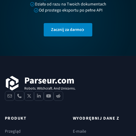
Działa od razu na Twoich dokumentach
Od prostego eksportu po pełne API
Zacznij za darmo
Stopka
Parseur.com
Robots. Witchcraft. And Unicorns.
contact
phone
x
linkedin
youtube
reddit
PRODUKT
WYODRĘBNIJ DANE Z
Przegląd
E-maile