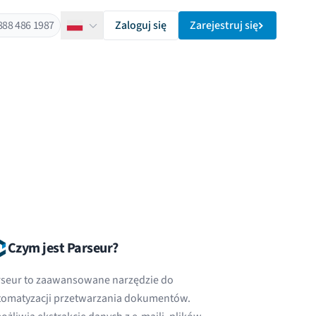
888 486 1987
Zaloguj się
Zarejestruj się
Polski
Czym jest Parseur?
rseur to zaawansowane narzędzie do
tomatyzacji przetwarzania dokumentów.