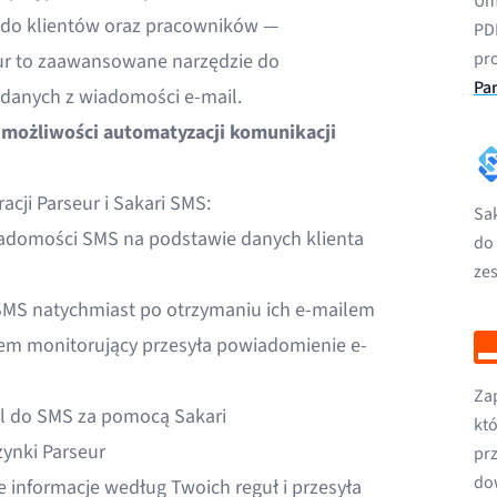
Umo
 do klientów oraz pracowników —
PD
pr
eur to zaawansowane narzędzie do
Par
danych z wiadomości e-mail.
j możliwości automatyzacji komunikacji
acji Parseur i Sakari SMS:
Sa
adomości SMS na podstawie danych klienta
do
ze
SMS natychmiast po otrzymaniu ich e-mailem
tem monitorujący przesyła powiadomienie e-
Zap
ail do SMS za pomocą Sakari
któ
zynki Parseur
pr
do
informacje według Twoich reguł i przesyła