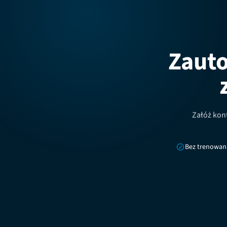
Zauto
Załóż kont
Bez trenowani