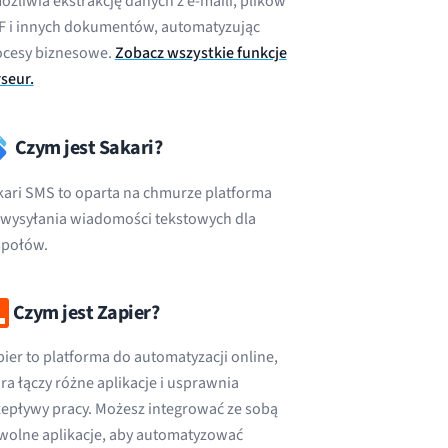
żliwia ekstrakcję danych z e-maili, plików
F i innych dokumentów, automatyzując
ocesy biznesowe.
Zobacz wszystkie funkcje
seur.
Czym jest Sakari?
kari SMS to oparta na chmurze platforma
 wysyłania wiadomości tekstowych dla
społów.
Czym jest Zapier?
ier to platforma do automatyzacji online,
ra łączy różne aplikacje i usprawnia
zepływy pracy. Możesz integrować ze sobą
wolne aplikacje, aby automatyzować