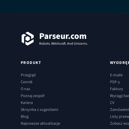
Stopka
Parseur.com
Robots. Witchcraft. And Unicorns.
PRODUKT
WYODRĘB
Przegląd
E-maile
Cennik
PDF-y
O nas
Faktury
Poznaj zespół
Wyciągi b
Kariera
CV
Skrzynka z sugestiami
Zamówienia
Blog
Listy prz
Najnowsze aktualizacje
Zobacz wsz