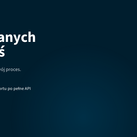
danych
ś
wój proces.
rtu po pełne API