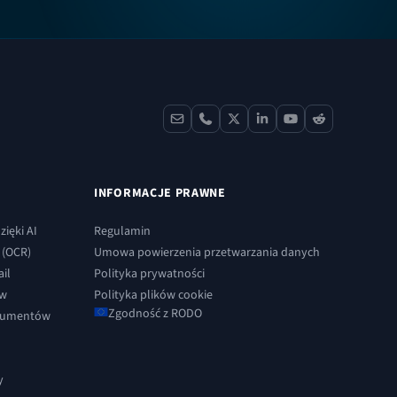
contact
phone
x
linkedin
youtube
reddit
INFORMACJE PRAWNE
ięki AI
Regulamin
 (OCR)
Umowa powierzenia przetwarzania danych
il
Polityka prywatności
ów
Polityka plików cookie
Zgodność z RODO
okumentów
y