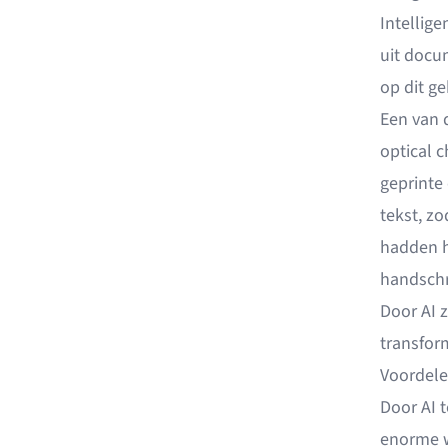
Intellig
uit docu
op dit g
Een van d
optical c
geprinte
tekst, z
hadden h
handschr
Door AI z
transform
Voordele
Door AI 
enorme wa