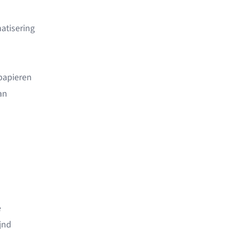
atisering
papieren
an
e
jnd