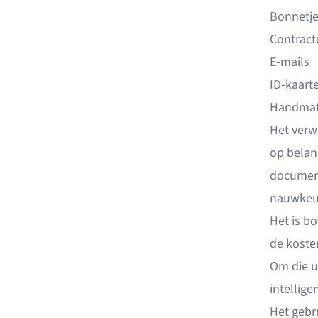
Bonnetje
Contract
E-mails
ID-kaart
Handmati
Het verwe
op belang
document
nauwkeur
Het is b
de kosten
Om die u
intellig
Het gebr