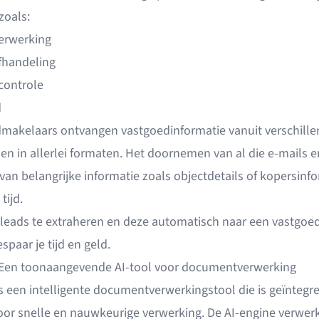
zoals:
erwerking
fhandeling
controle
d
makelaars ontvangen vastgoedinformatie
vanuit verschill
en in allerlei formaten. Het doornemen van al die e-mails e
an belangrijke informatie zoals objectdetails of kopersinf
tijd.
 leads te extraheren
en deze automatisch naar een
vastgoe
spaar je tijd en geld.
 Een toonaangevende AI-tool voor documentverwerking
s een intelligente documentverwerkingstool die is geïntegr
or snelle en nauwkeurige verwerking. De AI-engine verwer