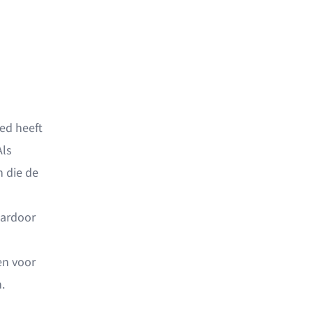
oed heeft
Als
 die de
aardoor
en voor
.