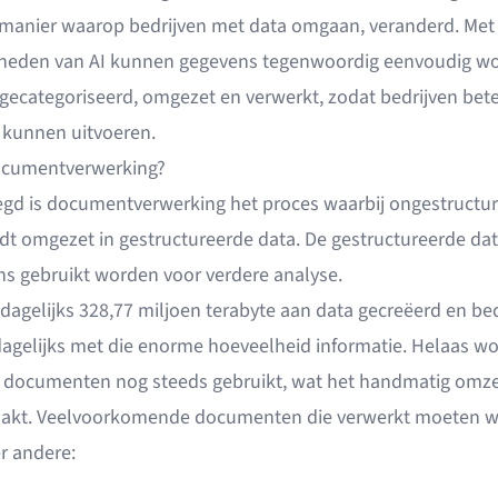
 manier waarop bedrijven met data omgaan, veranderd. Met
heden van AI kunnen gegevens tegenwoordig eenvoudig w
 gecategoriseerd, omgezet en verwerkt, zodat bedrijven bete
 kunnen uitvoeren.
ocumentverwerking?
egd is documentverwerking het proces waarbij ongestructu
dt omgezet in gestructureerde data. De gestructureerde da
ns gebruikt worden voor verdere analyse.
 dagelijks
328,77 miljoen terabyte
aan data gecreëerd en bed
agelijks met die enorme hoeveelheid informatie. Helaas w
 documenten nog steeds gebruikt, wat het handmatig omz
aakt. Veelvoorkomende documenten die verwerkt moeten 
r andere: