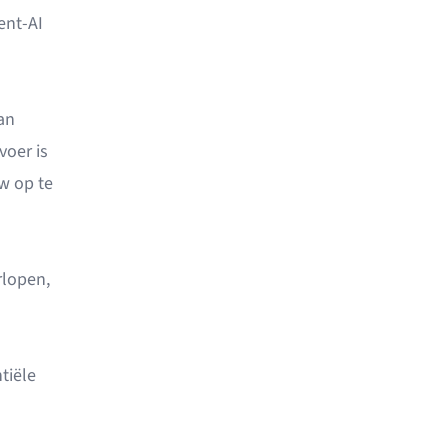
ent-AI
an
voer
is
w op te
rlopen,
tiële