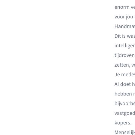
enorm ve
voor jou 
Handmat
Dit is wa
intellig
tijdrove
zetten, v
Je medew
AI doet 
hebben m
bijvoorb
vastgoed
kopers.
Menselij