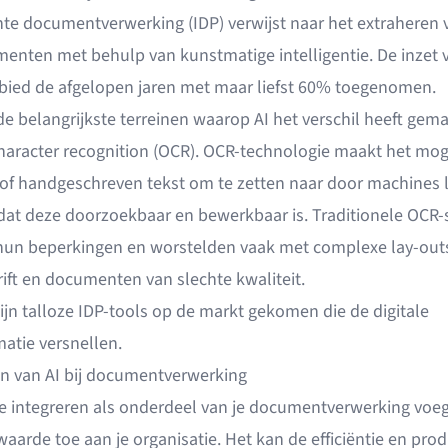
ente documentverwerking (IDP)
verwijst naar het extraheren 
menten met behulp van kunstmatige intelligentie. De inzet v
ebied de afgelopen jaren met maar liefst
60% toegenomen
.
e belangrijkste terreinen waarop AI het verschil heeft gema
haracter recognition (OCR)
. OCR-technologie maakt het moge
 of handgeschreven tekst om te zetten naar door machines 
odat deze doorzoekbaar en bewerkbaar is. Traditionele OCR
un beperkingen en worstelden vaak met complexe lay-out
ift en documenten van slechte kwaliteit.
ijn talloze IDP-tools op de markt gekomen die de digitale
atie versnellen.
n van AI bij documentverwerking
te integreren als onderdeel van je documentverwerking voeg
arde toe aan je organisatie. Het kan de efficiëntie en produ