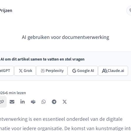
Prijzen
AI gebruiken voor documentverwerking
AI om dit artikel samen te vatten en stel vragen
atGPT
Grok
Perplexity
Google AI
Claude.ai
026
•
6 min lezen
rd:
Kopieer link
E-mail
LinkedIn
Teams
WhatsApp
Telegram
X / Twitter
verwerking is een essentieel onderdeel van de digitale
atie voor iedere organisatie. De komst van kunstmatige inte