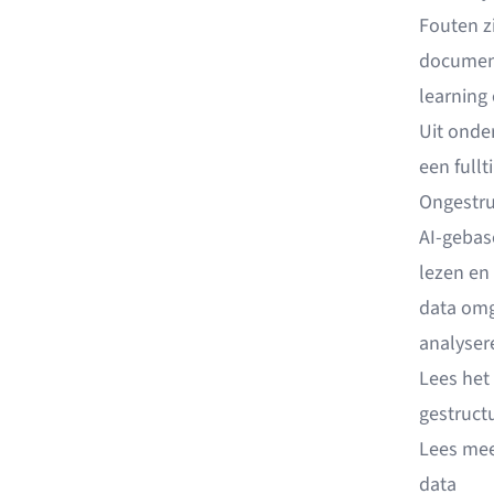
Fouten z
document
learning 
Uit onder
een full
Ongestru
AI-gebas
lezen en
data omg
analyser
Lees het
gestruct
Lees mee
data