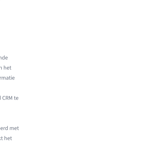
ende
n het
ormatie
d CRM
te
eerd met
kt
het