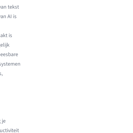
van tekst
an AI is
akt is
lijk
leesbare
-systemen
s,
 je
ctiviteit