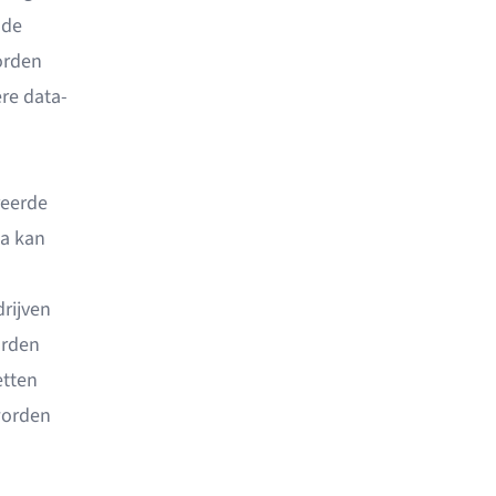
 de
orden
re data-
reerde
ta kan
rijven
orden
etten
worden