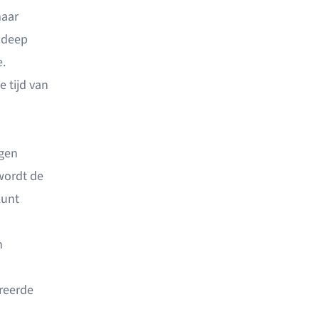
maar
 deep
.
 tijd van
ngen
wordt de
kunt
n
reerde