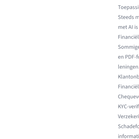
Toepassi
Steeds m
met AI is
Financië
Sommige 
en PDF-f
leningen
Klantonb
Financië
Chequev
KYC-verif
Verzeker
Schadefo
informat