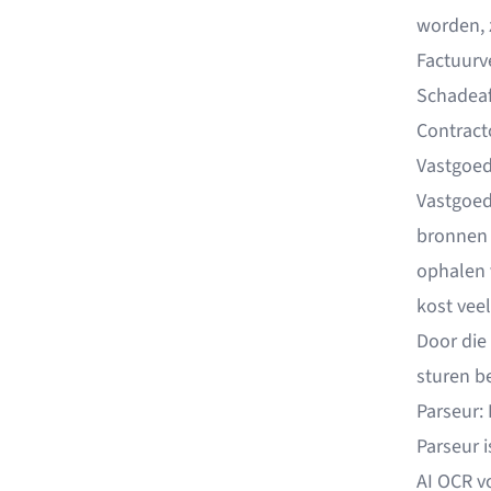
worden, 
Factuurv
Schadea
Contract
Vastgoe
Vastgoed
bronnen
ophalen v
kost veel 
Door die
sturen be
Parseur:
Parseur
i
AI OCR
vo