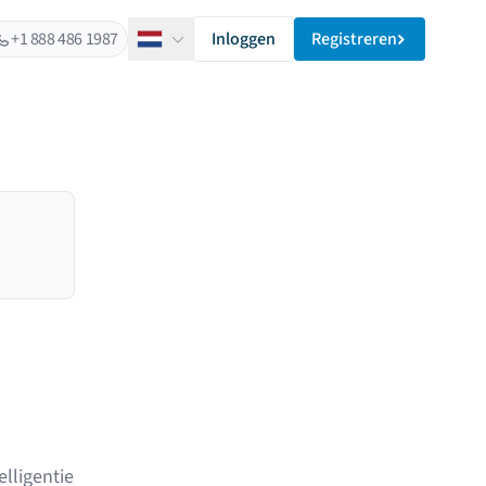
+1 888 486 1987
Inloggen
Registreren
Nederlands
lligentie