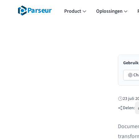
Parseur
Product
Oplossingen
Gebruik 
Ch
23 juli 2
Gepublicee
Delen:
Document
transform