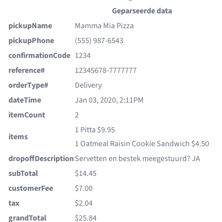
Geparseerde data
pickupName
Mamma Mia Pizza
pickupPhone
(555) 987-6543
confirmationCode
1234
reference#
12345678-7777777
orderType#
Delivery
dateTime
Jan 03, 2020, 2:11PM
itemCount
2
1 Pitta $9.95
items
1 Oatmeal Raisin Cookie Sandwich $4.50
dropoffDescription
Servetten en bestek meegestuurd? JA
subTotal
$14.45
customerFee
$7.00
tax
$2.04
grandTotal
$25.84