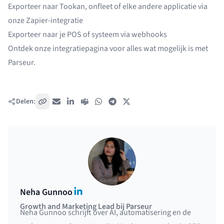
Exporteer naar Tookan, onfleet of elke andere applicatie via
onze Zapier-integratie
Exporteer naar je POS of systeem via
webhooks
Ontdek
onze integratiepagina
voor alles wat mogelijk is met
Parseur.
Delen:
Kopieer link
E-mail
LinkedIn
Teams
WhatsApp
Telegram
X / Twitter
LinkedIn
Neha Gunnoo
Growth and Marketing Lead bij Parseur
Neha Gunnoo schrijft over AI, automatisering en de