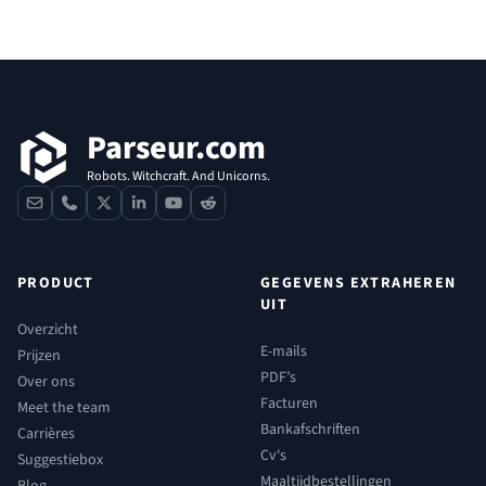
Voettekst
Parseur.com
Robots. Witchcraft. And Unicorns.
contact
phone
x
linkedin
youtube
reddit
PRODUCT
GEGEVENS EXTRAHEREN
UIT
Overzicht
E-mails
Prijzen
PDF’s
Over ons
Facturen
Meet the team
Bankafschriften
Carrières
Cv's
Suggestiebox
Maaltijdbestellingen
Blog