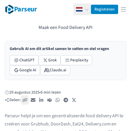
Parseur
Registreren
Nederlands
Men
Maak een Food Delivery API
Gebruik AI om dit artikel samen te vatten en stel vragen
ChatGPT
Grok
Perplexity
Google AI
Claude.ai
29 augustus 2025
•
5 min lezen
Gepubliceerd:
Delen:
Kopieer link
E-mail
LinkedIn
Teams
WhatsApp
Telegram
X / Twitter
Parseur
helpt je om een gecentraliseerde food delivery API te
creëren voor Grubhub, DoorDash, Eat24, Delivery.com en