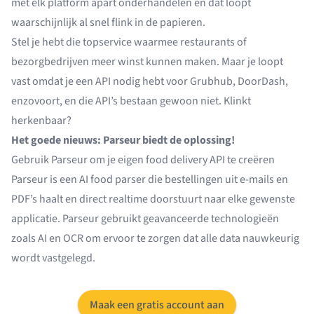
met elk platform apart onderhandelen en dat loopt
waarschijnlijk al snel flink in de papieren.
Stel je hebt die topservice waarmee restaurants of
bezorgbedrijven meer winst kunnen maken. Maar je loopt
vast omdat je een API nodig hebt voor Grubhub, DoorDash,
enzovoort, en die API’s bestaan gewoon niet. Klinkt
herkenbaar?
Het goede nieuws: Parseur biedt de oplossing!
Gebruik Parseur om je eigen food delivery API te creëren
Parseur
is een AI food parser die
bestellingen uit e-mails
en
PDF’s
haalt en direct realtime doorstuurt naar elke gewenste
applicatie. Parseur gebruikt geavanceerde technologieën
zoals AI en OCR om ervoor te zorgen dat alle data nauwkeurig
wordt vastgelegd.
Maak een gratis account aan