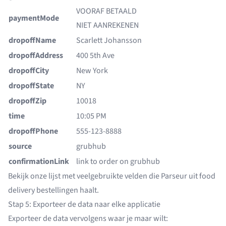
VOORAF BETAALD
paymentMode
NIET AANREKENEN
dropoffName
Scarlett Johansson
dropoffAddress
400 5th Ave
dropoffCity
New York
dropoffState
NY
dropoffZip
10018
time
10:05 PM
dropoffPhone
555-123-8888
source
grubhub
confirmationLink
link to order on grubhub
Bekijk onze
lijst met veelgebruikte velden die Parseur uit food
delivery bestellingen haalt
.
Stap 5: Exporteer de data naar elke applicatie
Exporteer de data vervolgens waar je maar wilt: