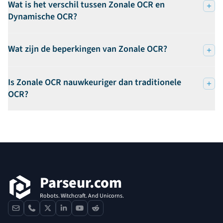
Wat is het verschil tussen Zonale OCR en
Dynamische OCR?
Wat zijn de beperkingen van Zonale OCR?
Is Zonale OCR nauwkeuriger dan traditionele
OCR?
Voettekst
Parseur.com
Robots. Witchcraft. And Unicorns.
contact
phone
x
linkedin
youtube
reddit