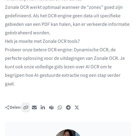
Zonale OCR werkt optimaal wanneer de “zones” goed zijn
gedefinieerd. Als het OCR-engine geen data uit specifieke
gebieden van een PDF kan halen, kan er verkeerde informatie
geëxtraheerd worden.
Heb je moeite met Zonale OCR tools?
Probeer onze betere OCR-engine:
Dynamische OCR
, de
perfecte oplossing voor de uitdagingen van Zonale OCR. Je
kunt ook onze volledige gids lezen over
AI OCR
om te
begrijpen hoe AI-gestuurde extractie nog een stap verder
gaat.
Delen:
Kopieer link
E-mail
LinkedIn
Teams
WhatsApp
Telegram
X / Twitter