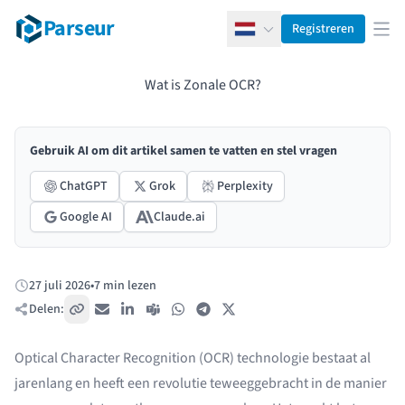
Parseur
Registreren
Nederlands
Men
Wat is Zonale OCR?
Gebruik AI om dit artikel samen te vatten en stel vragen
ChatGPT
Grok
Perplexity
Google AI
Claude.ai
27 juli 2026
•
7 min lezen
Gepubliceerd:
Delen:
Kopieer link
E-mail
LinkedIn
Teams
WhatsApp
Telegram
X / Twitter
Optical Character Recognition (
OCR
) technologie bestaat al
jarenlang en heeft een revolutie teweeggebracht in de manier