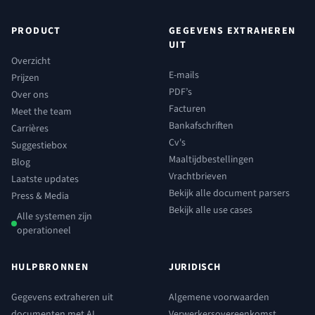
PRODUCT
GEGEVENS EXTRAHEREN
UIT
Overzicht
E-mails
Prijzen
PDF’s
Over ons
Facturen
Meet the team
Bankafschriften
Carrières
Cv's
Suggestiebox
Maaltijdbestellingen
Blog
Vrachtbrieven
Laatste updates
Bekijk alle document parsers
Press & Media
Bekijk alle use cases
Alle systemen zijn
operationeel
HULPBRONNEN
JURIDISCH
Gegevens extraheren uit
Algemene voorwaarden
documenten met AI
Verwerkersovereenkomst