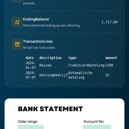
Number
periode.
EndingBalance
1,717.09
Number
Het resterende bedrag op een rekening.
TransactionLines
Table (list of items)
De lijst van transacties
date
description
type
amount
2024-
Reizen
Creditcardbetaling
1500
01-07
2024-
Automatische
Hostingbedrijf
15
07-07
betaling