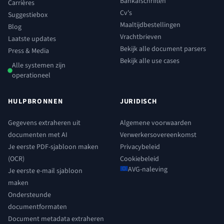
Bankafschriften
Carrières
Cv's
Suggestiebox
Maaltijdbestellingen
Blog
Vrachtbrieven
Laatste updates
Bekijk alle document parsers
Press & Media
Bekijk alle use cases
Alle systemen zijn
operationeel
HULPBRONNEN
JURIDISCH
Gegevens extraheren uit
Algemene voorwaarden
documenten met AI
Verwerkersovereenkomst
Je eerste PDF-sjabloon maken
Privacybeleid
(OCR)
Cookiebeleid
AVG-naleving
Je eerste e-mail sjabloon
maken
Ondersteunde
documentformaten
Document metadata extraheren