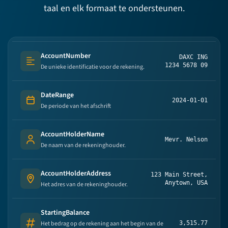
taal en elk formaat te ondersteunen.
AccountNumber
DAXC ING
Text (multi-lines)
1234 5678 09
De unieke identificatie voor de rekening.
DateRange
2024-01-01
Date
De periode van het afschrift
AccountHolderName
Mevr. Nelson
Person's name
De naam van de rekeninghouder.
AccountHolderAddress
123 Main Street,
Address
Anytown, USA
Het adres van de rekeninghouder.
StartingBalance
Het bedrag op de rekening aan het begin van de
3,515.77