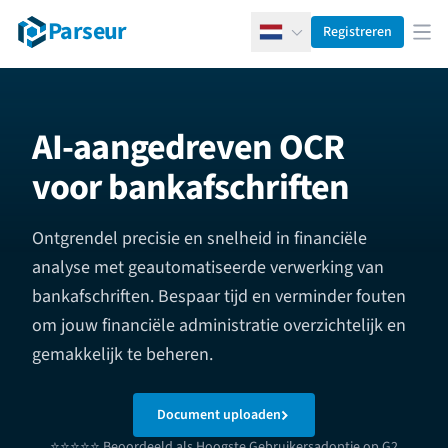
Parseur
Registreren
Nederlands
Men
AI-aangedreven OCR
voor bankafschriften
Ontgrendel precisie en snelheid in financiële
analyse met geautomatiseerde verwerking van
bankafschriften. Bespaar tijd en verminder fouten
om jouw financiële administratie overzichtelijk en
gemakkelijk te beheren.
Document uploaden
⭐⭐⭐⭐⭐ Beoordeeld als Hoogste Gebruikersadoptie op G2