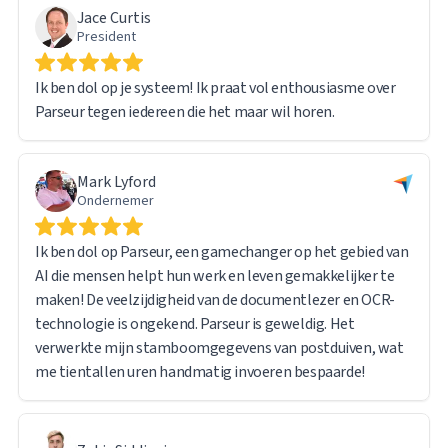
Jace Curtis
bestand toegankelijk blijft via een directe URL-link in het
President
geëxporteerde rapport, waardoor het gemakkelijk is om
brondocumenten te raadplegen wanneer dat nodig is.
Ik ben dol op je systeem! Ik praat vol enthousiasme over
Parseur tegen iedereen die het maar wil horen.
Bij het verwerken van zo'n grote hoeveelheid gegevens
ben ik wel een paar technische problemen
tegengekomen. Het supportteam van Parseur reageerde
Mark Lyford
echter snel en adequaat. De meeste problemen kwamen
Ondernemer
eigenlijk voort uit mijn eigen leerproces in plaats van een
beperking van de software – het systeem zelf werkte
Ik ben dol op Parseur, een gamechanger op het gebied van
feilloos.
AI die mensen helpt hun werk en leven gemakkelijker te
maken! De veelzijdigheid van de documentlezer en OCR-
Ik ben zeer tevreden over de algehele ervaring en zou
technologie is ongekend. Parseur is geweldig. Het
Parseur vol vertrouwen aanbevelen aan iedereen die te
verwerkte mijn stamboomgegevens van postduiven, wat
maken heeft met het verwerken en extraheren van grote
me tientallen uren handmatig invoeren bespaarde!
hoeveelheden documenten.