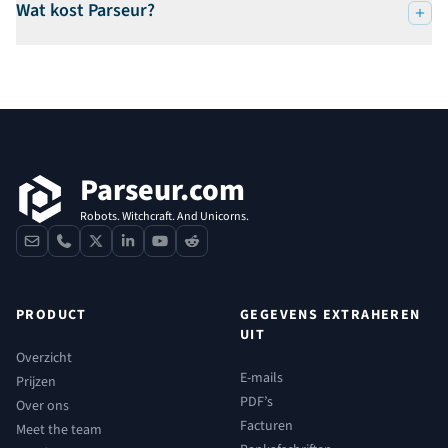
Wat kost Parseur?
Voettekst
Parseur.com
Robots. Witchcraft. And Unicorns.
contact
phone
x
linkedin
youtube
reddit
PRODUCT
GEGEVENS EXTRAHEREN
UIT
Overzicht
E-mails
Prijzen
PDF’s
Over ons
Facturen
Meet the team