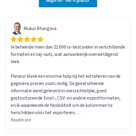
Begin nu - het is gratis
Mukul Bhargava
Ik beheerde meer dan 21.000 cv-bestanden in verschillende
formaten en lay-outs, wat aanvankelijk overweldigend
leek.
Parseur bleek een enorme hulp bij het extraheren van de
gegevens precies zoals nodig. De geëxtraheerde
informatie werd geleverd in overzichtelijke, goed
gestructureerde Excel-, CSV- en andere exportformaten,
en ik waardeerde de flexibiliteit om de kolommen te
herschikken vóór het exporteren.
Read more
De software is intuïtief en gebruiksvriendelijk. Een andere
functie die ik bijzonder nuttig vond, is dat het originele