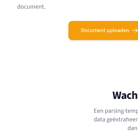
document.
Document uploaden
Wacht
Een parsing-temp
data geëxtraheer
dan 