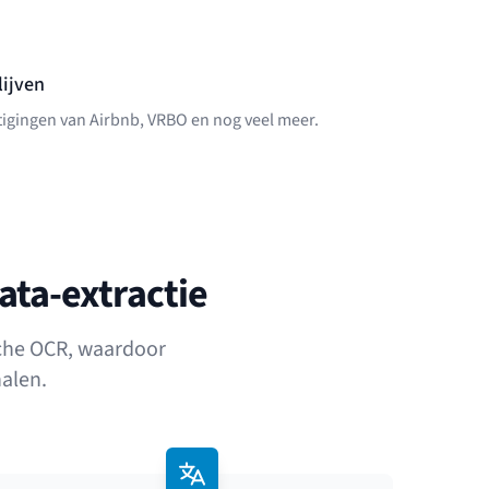
lijven
igingen van Airbnb, VRBO en nog veel meer.
ta-extractie
che OCR, waardoor
alen.