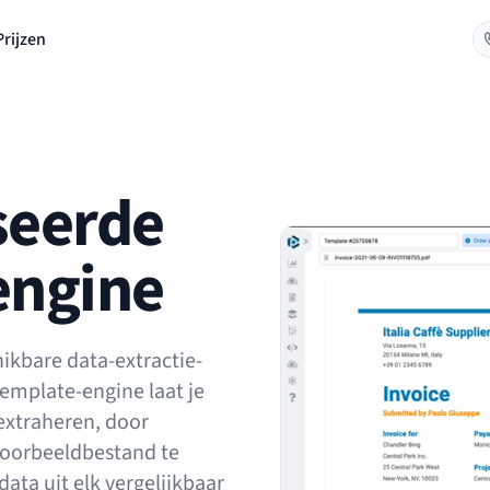
Prijzen
seerde
engine
ikbare data-extractie-
template-engine laat je
extraheren, door
voorbeeldbestand te
ata uit elk vergelijkbaar