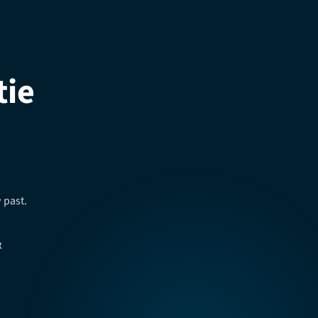
tie
 past.
t