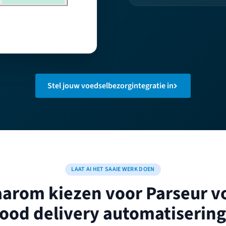
Stel jouw voedselbezorgintegratie in
LAAT AI HET SAAIE WERK DOEN
arom kiezen voor Parseur v
food delivery automatisering