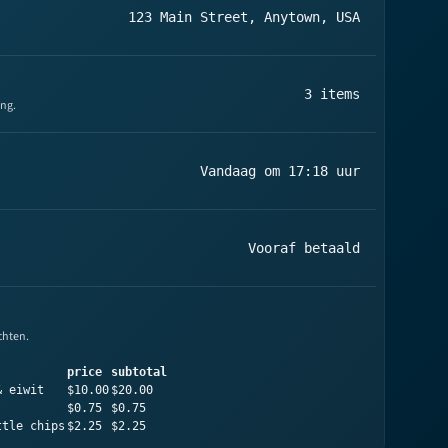
123 Main Street, Anytown, USA
3 items
ing.
Vandaag om 17:18 uur
Vooraf betaald
chten.
price
subtotal
& eiwit
$10.00
$20.00
$0.75
$0.75
ttle chips
$2.25
$2.25