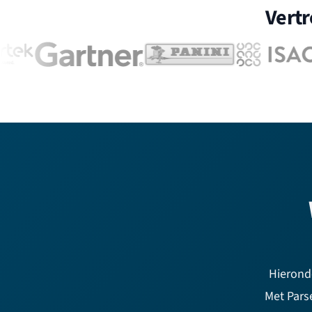
Vert
Hieronde
Met Pars