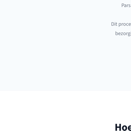
Pars
Dit proce
bezorgi
Hoe