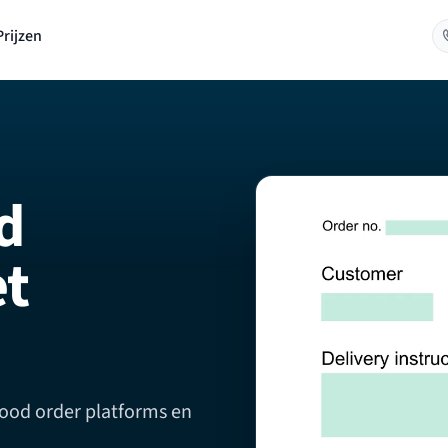
Prijzen
d
et
food order platforms en