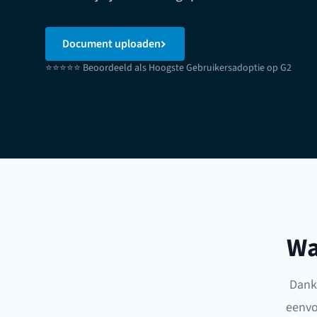
Document uploaden
⭐⭐⭐⭐⭐ Beoordeeld als Hoogste Gebruikersadoptie op G2
Wa
Dank
eenvo