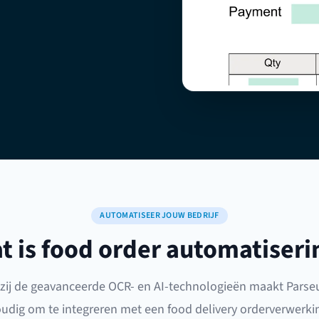
AUTOMATISEER JOUW BEDRIJF
t is food order automatiseri
zij de geavanceerde OCR- en AI-technologieën maakt Parseu
udig om te integreren met een food delivery orderverwerkin