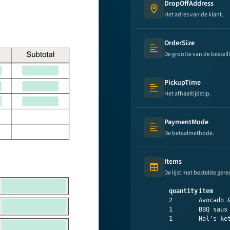
DropOffAddress
Address
Het adres van de klant.
OrderSize
Text (multi-lines)
De grootte van de bestell
PickupTime
Text (multi-lines)
Het afhaaltijdstip.
PaymentMode
Text (multi-lines)
De betaalmethode.
Items
Table (list of items)
De lijst met bestelde gere
quantity
item
2
Avocado 
1
BBQ saus
1
Hal's ke