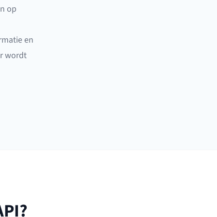
en op
ormatie en
er wordt
API?