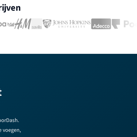
ijven
t
DoorDash.
e voegen,