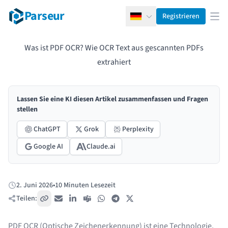
Parseur
Registrieren
Deutsch
Men
Was ist PDF OCR? Wie OCR Text aus gescannten PDFs
extrahiert
Lassen Sie eine KI diesen Artikel zusammenfassen und Fragen
stellen
ChatGPT
Grok
Perplexity
Google AI
Claude.ai
2. Juni 2026
•
10 Minuten Lesezeit
Veröffentlicht:
Teilen:
Link kopieren
E-Mail
LinkedIn
Teams
WhatsApp
Telegram
X / Twitter
PDF OCR (Optische Zeichenerkennung) ist eine Technologie,