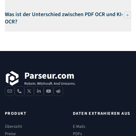
Was ist der Unterschied zwischen PDF OCR und KI-
OCR?
Fußzeile
Parseur.com
Robots. Witchcraft. And Unicorns.
contact
phone
x
linkedin
youtube
reddit
PRODUKT
DATEN EXTRAHIEREN AUS
Übersicht
E-Mails
Preise
PDFs