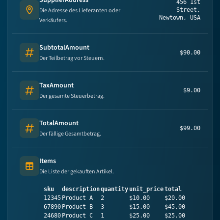
SupplierAddress
456 1st
Die Adresse des Lieferanten oder
Street,
Address
Newtown, USA
Verkäufers.
SubtotalAmount
$90.00
Number
Der Teilbetrag vor Steuern.
TaxAmount
$9.00
Number
Der gesamte Steuerbetrag.
TotalAmount
$99.00
Number
Der fällige Gesamtbetrag.
Items
Table (list of items)
Die Liste der gekauften Artikel.
sku
description
quantity
unit_price
total
12345
Product A
2
$10.00
$20.00
67890
Product B
3
$15.00
$45.00
24680
Product C
1
$25.00
$25.00