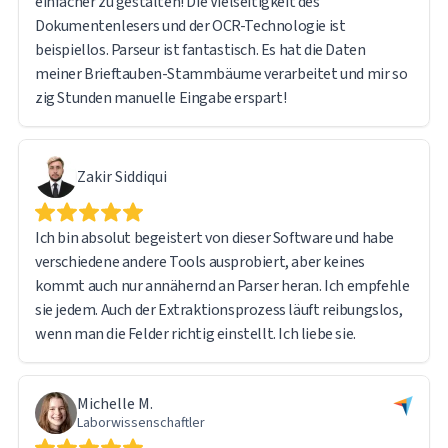
einfacher zu gestalten! Die Vielseitigkeit des
verarbeitet und Daten extrahiert, uneingeschränkt
Dokumentenlesers und der OCR-Technologie ist
empfehlen.
beispiellos. Parseur ist fantastisch. Es hat die Daten
meiner Brieftauben-Stammbäume verarbeitet und mir so
zig Stunden manuelle Eingabe erspart!
Zakir Siddiqui
Ich bin absolut begeistert von dieser Software und habe
verschiedene andere Tools ausprobiert, aber keines
kommt auch nur annähernd an Parser heran. Ich empfehle
sie jedem. Auch der Extraktionsprozess läuft reibungslos,
wenn man die Felder richtig einstellt. Ich liebe sie.
Michelle M.
Laborwissenschaftler