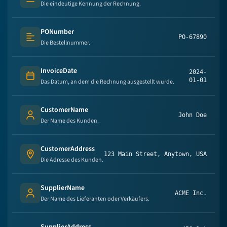
Text (multi-lines)
Die eindeutige Kennung der Rechnung.
PONumber
PO-67890
Text (multi-lines)
Die Bestellnummer.
InvoiceDate
2024-
Date
01-01
Das Datum, an dem die Rechnung ausgestellt wurde.
CustomerName
John Doe
Person's name
Der Name des Kunden.
CustomerAddress
123 Main Street, Anytown, USA
Address
Die Adresse des Kunden.
SupplierName
ACME Inc.
Person's name
Der Name des Lieferanten oder Verkäufers.