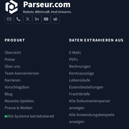
Parseur.com
Robots. Witchcraft. And Unicorns.
contact
phone
x
linkedin
youtube
reddit
PRODUKT
DATEN EXTRAHIEREN AUS
Übersicht
E-Mails
Preise
PDFs
Über uns
Rechnungen
Team kennenlernen
Kontoauszüge
Karrieren
Lebensläufe
Vorschlagsbox
Essensbestellungen
Blog
Frachtbriefe
Neueste Updates
Alle Dokumentenparser
Presse & Medien
anzeigen
Alle Anwendungsbeispiele
Alle Systeme betriebsbereit
anzeigen