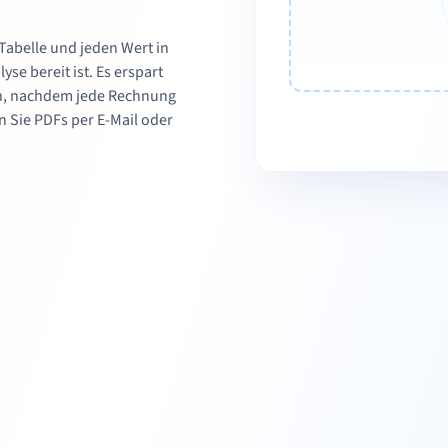
 Tabelle und jeden Wert in
yse bereit ist. Es erspart
en, nachdem jede Rechnung
n Sie PDFs per E-Mail oder
.