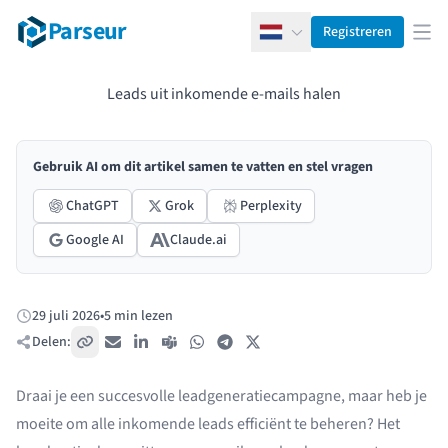
Parseur
Registreren
Nederlands
Men
Leads uit inkomende e-mails halen
Gebruik AI om dit artikel samen te vatten en stel vragen
ChatGPT
Grok
Perplexity
Google AI
Claude.ai
29 juli 2026
•
5 min lezen
Gepubliceerd:
Delen:
Kopieer link
E-mail
LinkedIn
Teams
WhatsApp
Telegram
X / Twitter
Draai je een succesvolle leadgeneratiecampagne, maar heb je
moeite om alle inkomende leads efficiënt te beheren? Het