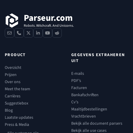
Parseur.com
Robots. Witchcraft. And Unicorns.
contact
phone
x
linkedin
youtube
reddit
PRODUCT
GEGEVENS EXTRAHEREN
UIT
Overzicht
E-mails
Prijzen
PDF’s
Over ons
Facturen
Meet the team
Bankafschriften
Carrières
Cv's
Suggestiebox
Maaltijdbestellingen
Blog
Vrachtbrieven
Laatste updates
Bekijk alle document parsers
Press & Media
Bekijk alle use cases