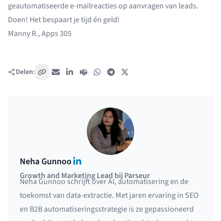
geautomatiseerde e-mailreacties op aanvragen van leads.
Doen! Het bespaart je tijd én geld!
Manny R., Apps 305
Delen:
Kopieer link
E-mail
LinkedIn
Teams
WhatsApp
Telegram
X / Twitter
LinkedIn
Neha Gunnoo
Growth and Marketing Lead bij Parseur
Neha Gunnoo schrijft over AI, automatisering en de
toekomst van data-extractie. Met jaren ervaring in SEO
en B2B automatiseringsstrategie is ze gepassioneerd