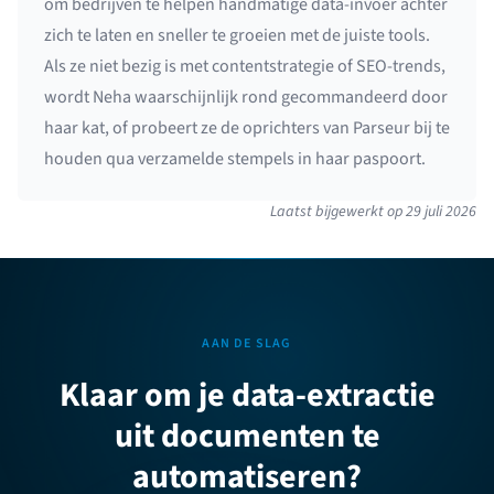
om bedrijven te helpen handmatige data-invoer achter
zich te laten en sneller te groeien met de juiste tools.
Als ze niet bezig is met contentstrategie of SEO-trends,
wordt Neha waarschijnlijk rond gecommandeerd door
haar kat, of probeert ze de oprichters van Parseur bij te
houden qua verzamelde stempels in haar paspoort.
Laatst bijgewerkt op
29 juli 2026
AAN DE SLAG
Klaar om je data-extractie
uit documenten te
automatiseren?