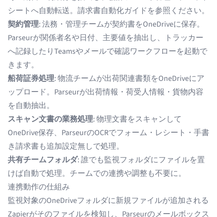
シートへ自動転送。
請求書自動化ガイド
を参照ください。
契約管理
: 法務・管理チームが契約書をOneDriveに保存。
Parseurが関係者名や日付、主要値を抽出し、トラッカー
へ記録したりTeamsやメールで確認ワークフローを起動で
きます。
船荷証券
処理
: 物流チームが出荷関連書類をOneDriveにア
ップロード。Parseurが出荷情報・荷受人情報・貨物内容
を自動抽出。
スキャン文書の業務処理
: 物理文書をスキャンして
OneDrive保存、ParseurのOCRでフォーム・レシート・手書
き請求書も追加設定無しで処理。
共有チームフォルダ
: 誰でも監視フォルダにファイルを置
けば自動で処理。チームでの連携や調整も不要に。
連携動作の仕組み
監視対象のOneDriveフォルダに新規ファイルが追加される
Zapierがそのファイルを検知し、Parseurのメールボックス