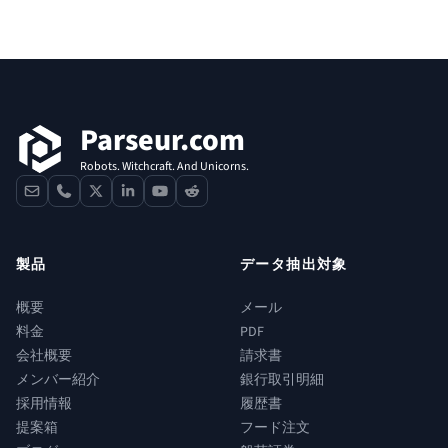
フッター
Parseur.com
Robots. Witchcraft. And Unicorns.
contact
phone
x
linkedin
youtube
reddit
製品
データ抽出対象
概要
メール
料金
PDF
会社概要
請求書
メンバー紹介
銀行取引明細
採用情報
履歴書
提案箱
フード注文