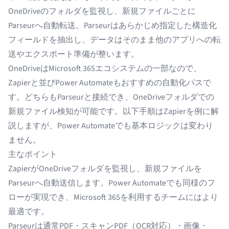
OneDriveのフォルダを監視し、新規ファイルごとに
Parseurへ自動転送。Parseurはあらかじめ指定した構造化
フィールドを抽出し、データはそのまま他のアプリへの転
送やエクスポート準備が整います。
OneDriveはMicrosoft 365エコシステムの一部なので、
Zapierと並び
Power Automate
もおすすめの自動化パスで
す。どちらもParseurと接続でき、OneDriveフォルダでの
新規ファイル検知が可能です。以下手順はZapierを例に解
説しますが、Power Automateでも基本ロジックは変わり
ません。
主なポイント
ZapierがOneDriveフォルダを監視し、新規ファイルを
Parseurへ自動送信します。Power Automateでも同様のフ
ローが実現でき、Microsoft 365を利用するチームにはより
最適です。
Parseurは通常PDF・スキャンPDF（OCR対応）・画像・