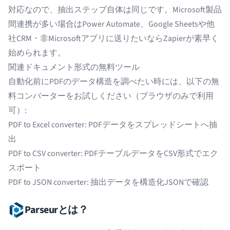
対応なので、抽出ステップ自体は同じです。Microsoft製品
間連携が多い場合はPower Automate、Google Sheetsや他
社CRM・非Microsoftアプリに送りたいならZapierが素早く
始められます。
関連ドキュメント形式の無料ツール
自動化前にPDFのデータ構造を調べたい時には、以下の無
料コンバーターをお試しください（ブラウザのみで利用
可）:
PDF to Excel converter
: PDFデータをスプレッドシートへ抽
出
PDF to CSV converter
: PDFテーブルデータをCSV形式でエク
スポート
PDF to JSON converter
: 抽出データを構造化JSONで確認
Parseurとは？