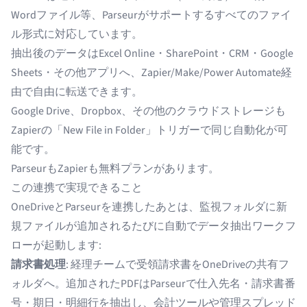
Wordファイル等、Parseurがサポートするすべてのファイ
ル形式に対応しています。
抽出後のデータはExcel Online・SharePoint・CRM・Google
Sheets・その他アプリへ、Zapier/Make/Power Automate経
由で自由に転送できます。
Google Drive
、Dropbox、その他のクラウドストレージも
Zapierの「New File in Folder」トリガーで同じ自動化が可
能です。
ParseurもZapierも無料プランがあります。
この連携で実現できること
OneDriveとParseurを連携したあとは、監視フォルダに新
規ファイルが追加されるたびに自動でデータ抽出ワークフ
ローが起動します:
請求書処理
: 経理チームで受領請求書をOneDriveの共有フ
ォルダへ。追加されたPDFはParseurで仕入先名・請求書番
号・期日・明細行を抽出し、会計ツールや管理スプレッド