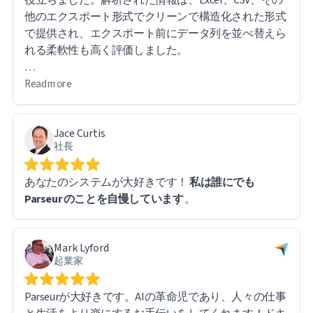
他のエクスポート形式でクリーンで構造化された形式
で提供され、エクスポート前にデータ列を並べ替えら
れる柔軟性も高く評価しました。
このソフトウェアは直感的で使いやすいです。特に便
Read more
利なのは、エクスポートされたレポート内の直接URL
リンクから元のファイルにアクセスできるため、必要
Jace Curtis
に応じて元の文書を簡単に参照できることです。
社長
大量のデータを扱う中で、いくつか技術的な課題に遭
あなたのシステムが大好きです！
私は誰にでも
遇しましたが、Parseurのサポートチームは迅速かつ迅
Parseur のことを自慢しています
。
速に対応してくれました。実際、ほとんどの問題はソ
フトウェアの制限ではなく、私自身の学習曲線に起因
するもので、システム自体は問題なく動作しました。
Mark Lyford
起業家
全体的な使用感には非常に満足しており、大量の文書
処理とデータ抽出に携わる方には自信を持ってParseur
Parseurが大好きです。AIの革命児であり、人々の仕事
をお勧めできます。