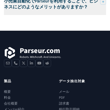
小売業自動化でParseurを利用することで、ビジ
ネスにどのようなメリットがありますか？
フッター
Parseur.com
Robots. Witchcraft. And Unicorns.
contact
phone
x
linkedin
youtube
reddit
製品
データ抽出対象
概要
メール
料金
PDF
会社概要
請求書
メンバー紹介
銀行取引明細