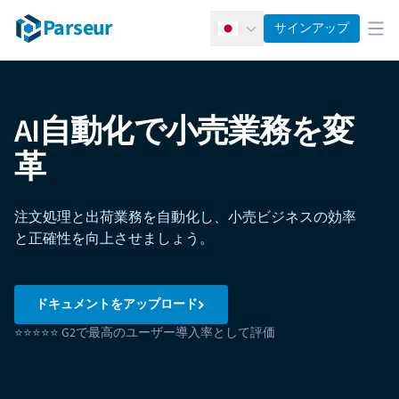
Parseur
サインアップ
日本語
メ
AI自動化で小売業務を変
革
注文処理と出荷業務を自動化し、小売ビジネスの効率
と正確性を向上させましょう。
ドキュメントをアップロード
⭐⭐⭐⭐⭐ G2で最高のユーザー導入率として評価