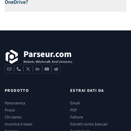
OneDrive?
Footer
Parseur.com
Robots. Witchcraft. And Unicorns.
contact
phone
x
linkedin
youtube
reddit
PRODOTTO
ESTRAI DATI DA
Panoramica
Email
Prezzi
PDF
Chi siamo
Fatture
Incontra il team
Estratti conto bancari