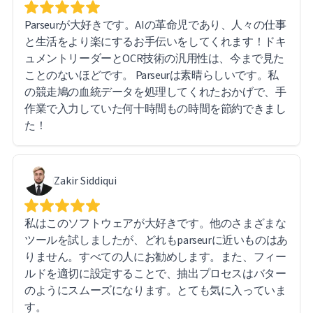
処理とデータ抽出に携わる方には自信を持ってParseur
Parseurが大好きです。AIの革命児であり、人々の仕事
をお勧めできます。
と生活をより楽にするお手伝いをしてくれます！ドキ
ュメントリーダーとOCR技術の汎用性は、今まで見た
ことのないほどです。 Parseurは素晴らしいです。私
の競走鳩の血統データを処理してくれたおかげで、手
作業で入力していた何十時間もの時間を節約できまし
た！
Zakir Siddiqui
私はこのソフトウェアが大好きです。他のさまざまな
ツールを試しましたが、どれもparseurに近いものはあ
りません。すべての人にお勧めします。また、フィー
ルドを適切に設定することで、抽出プロセスはバター
のようにスムーズになります。とても気に入っていま
す。