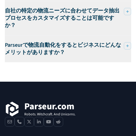
自社の特定の物流ニーズに合わせてデータ抽出
プロセスをカスタマイズすることは可能です
か？
Parseurで物流自動化をするとビジネスにどんな
メリットがありますか？
フッター
Parseur.com
Robots. Witchcraft. And Unicorns.
contact
phone
x
linkedin
youtube
reddit