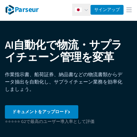
Parseur
サインアップ
日本語
メ
AI自動化で物流・サプラ
イチェーン管理を変革
作業指示書、船荷証券、納品書などの物流書類からデ
ータ抽出を自動化し、サプライチェーン業務を効率化
しましょう。
ドキュメントをアップロード
⭐⭐⭐⭐⭐ G2で最高のユーザー導入率として評価