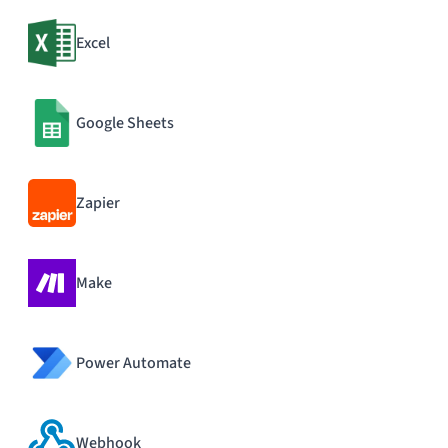
Excel
Google Sheets
Zapier
Make
Power Automate
Webhook