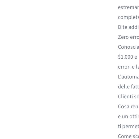
estremam
completat
Dite addi
Zero erro
Conosciam
$1.000 e
errori e 
L'automa
delle fat
Clienti s
Cosa rend
e un ottim
ti permet
Come sceg