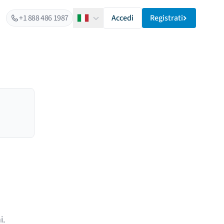
+1 888 486 1987
Accedi
Registrati
Italiano
i
.