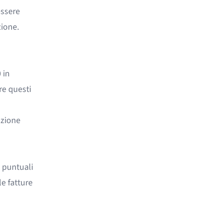
essere
ione
.
 in
re questi
azione
 puntuali
e fatture