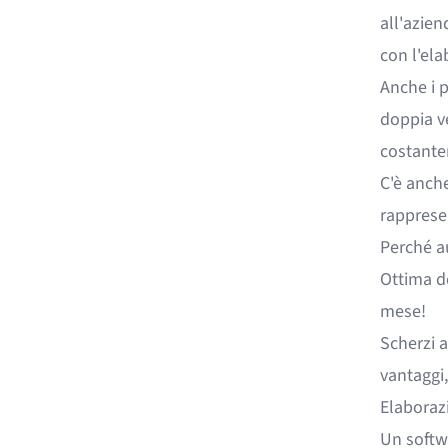
all'azie
con l'
ela
Anche i p
doppia ve
costantem
C'è anche
rappresen
Perché au
Ottima do
mese!
Scherzi a
vantaggi,
Elaborazi
Un
softw