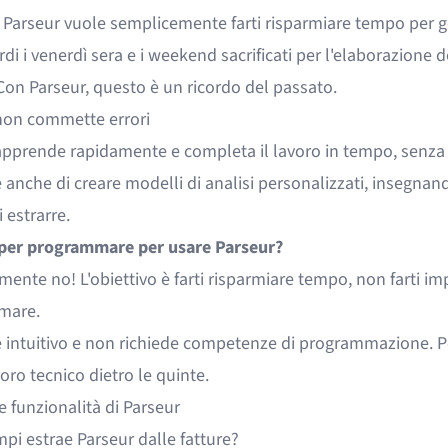
, Parseur vuole semplicemente farti risparmiare tempo per g
ordi i venerdì sera e i weekend sacrificati per l'elaborazione d
Con Parseur, questo è un ricordo del passato.
non commette errori
apprende rapidamente e completa il lavoro in tempo, senza e
anche di creare modelli di analisi personalizzati, insegnan
i estrarre.
per programmare per usare Parseur?
ente no! L'obiettivo è farti risparmiare tempo, non farti im
mare.
è intuitivo e non richiede competenze di programmazione. 
voro tecnico dietro le quinte.
le
funzionalità
di Parseur
pi estrae Parseur dalle fatture?