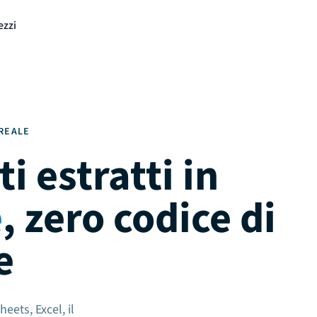
ezzi
 REALE
i estratti in
e
, zero codice di
e
eets, Excel, il