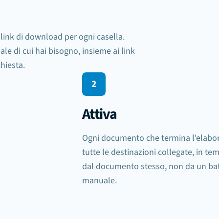
Esportazioni casella
3 
 link di download per ogni casella.
ale di cui hai bisogno, insieme ai link
Sheets
document.processed
chiesta.
2
Slack
export.failed
Attiva
Webhook
document.processed
Ogni documento che termina l'elab
Aggiungi esportazione
tutte le destinazioni collegate, in t
dal documento stesso, non da un bat
manuale.