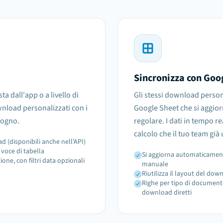
Sincronizza con Goo
sta dall'app o a livello di
Gli stessi download person
nload personalizzati con i
Google Sheet che si aggi
isogno.
regolare. I dati in tempo r
calcolo che il tuo team già u
 (disponibili anche nell'API)
voce di tabella
Si aggiorna automaticament
one, con filtri data opzionali
manuale
Riutilizza il layout del down
Righe per tipo di documento
download diretti