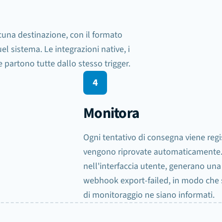
Payload estratto
scuna destinazione, con il formato
el sistema. Le integrazioni native, i
vendor
invoice_no
partono tutte dallo stesso trigger.
total
4
Monitora
Sheets
Ogni tentativo di consegna viene regis
vengono riprovate automaticamente. 
nell'interfaccia utente, generano una 
08:42
webhook export-failed, in modo che si
di monitoraggio ne siano informati.
08:42
08:42