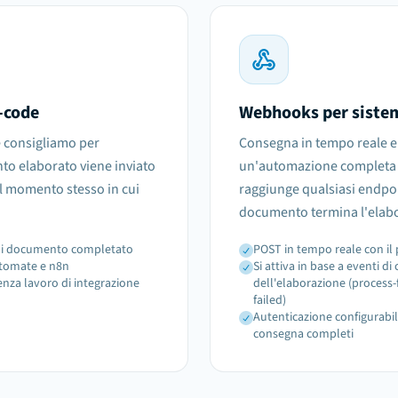
-code
Webhooks per sistem
e consigliamo per
Consegna in tempo reale e 
o elaborato viene inviato
un'automazione completa v
l momento stesso in cui
raggiunge qualsiasi endpo
documento termina l'elab
gni documento completato
POST in tempo reale con il
utomate e n8n
Si attiva in base a eventi 
enza lavoro di integrazione
dell'elaborazione (process-
failed)
Autenticazione configurabile
consegna completi