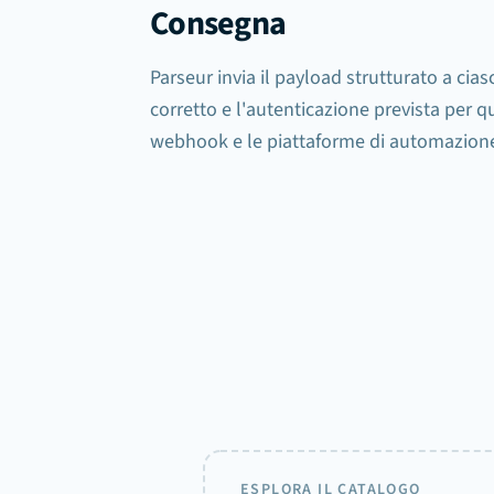
Consegna
Parseur invia il payload strutturato a cia
corretto e l'autenticazione prevista per qu
webhook e le piattaforme di automazione 
Registro consegne
Sheets
document.processed
Webhook
FALLITO
document.processed
Slack
ESPLORA IL CATALOGO
export.failed