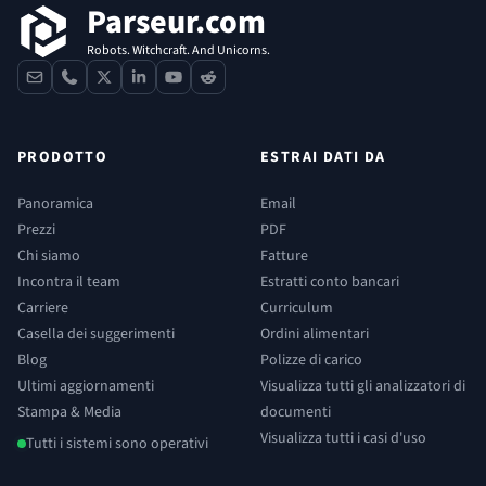
Parseur.com
Robots. Witchcraft. And Unicorns.
contact
phone
x
linkedin
youtube
reddit
PRODOTTO
ESTRAI DATI DA
Panoramica
Email
Prezzi
PDF
Chi siamo
Fatture
Incontra il team
Estratti conto bancari
Carriere
Curriculum
Casella dei suggerimenti
Ordini alimentari
Blog
Polizze di carico
Ultimi aggiornamenti
Visualizza tutti gli analizzatori di
Stampa & Media
documenti
Visualizza tutti i casi d'uso
Tutti i sistemi sono operativi