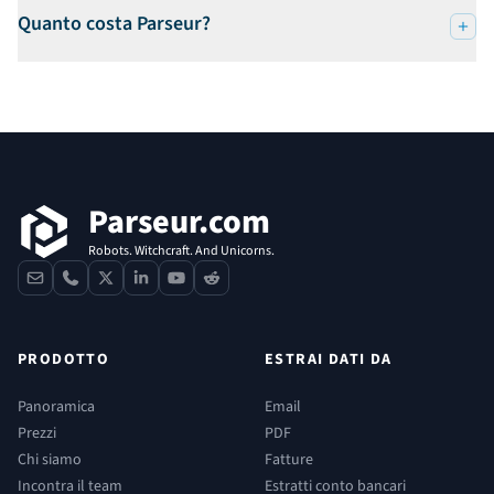
Quanto costa Parseur?
Footer
Parseur.com
Robots. Witchcraft. And Unicorns.
contact
phone
x
linkedin
youtube
reddit
PRODOTTO
ESTRAI DATI DA
Panoramica
Email
Prezzi
PDF
Chi siamo
Fatture
Incontra il team
Estratti conto bancari