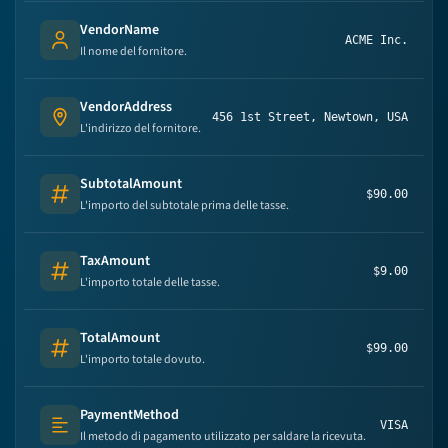
VendorName
ACME Inc.
Person's name
Il nome del fornitore.
VendorAddress
456 1st Street, Newtown, USA
Address
L'indirizzo del fornitore.
SubtotalAmount
$90.00
Number
L'importo del subtotale prima delle tasse.
TaxAmount
$9.00
Number
L'importo totale delle tasse.
TotalAmount
$99.00
Number
L'importo totale dovuto.
PaymentMethod
VISA
Text (multi-lines)
Il metodo di pagamento utilizzato per saldare la ricevuta.