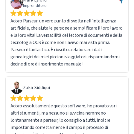
il sistema stesso ha funzionato perfettamente.
Imprenditore
Sono molto soddisfatto dell'esperienza complessiva e
Adoro Parseur, un vero punto di svolta nell'intelligenza
consiglierei senza dubbio Parseur a chiunque abbia a che
artificiale, che aiuta le persone a semplificare il loro lavoro
fare con l'elaborazione di grandi volumi di documenti e
e la loro vita! La versatilità del lettore di documenti e della
l'estrazione di dati.
tecnologia OCR è come non l'avevo mai vista prima.
Parseur è fantastico. È riuscito a elaborare i dati
genealogici dei miei piccioni viaggiatori, risparmiandomi
decine di ore di inserimento manuale!
Zakir Siddiqui
Adoro assolutamente questo software, ho provato vari
altri strumenti, ma nessuno si avvicina nemmeno
lontanamente a parseur, lo consiglio a tutti, inoltre
impostando correttamente il campo il processo di