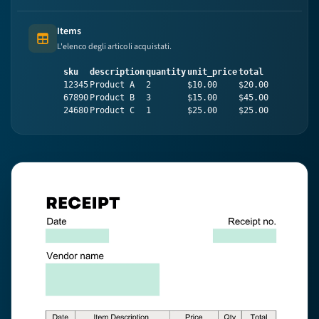
Items
Table (list of items)
L'elenco degli articoli acquistati.
sku
description
quantity
unit_price
total
12345
Product A
2
$10.00
$20.00
67890
Product B
3
$15.00
$45.00
24680
Product C
1
$25.00
$25.00