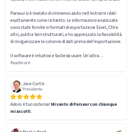
Parseur si è rivelato di immenso aiuto nell'estrarre i dati
esattamente come richiesto. Le informazioni analizzate
sono state fornite in formati di esportazione Excel, CSV e
altri, puliti e ben strutturati, e ho apprezzato la flessibilità
di riorganizzare le colonne di dati prima dell'esportazione.
Il software è intuitivo e facile da usare. Un'altra
caratteristica che ho trovato particolarmente utile è che il
Read more
file originale rimane accessibile tramite un collegamento
URL diretto nel report esportato, semplificando la
Jace Curtis
consultazione dei documenti di origine quando necessario.
Presidente
Gestendo un volume di dati così elevato, ho riscontrato
Adoro il tuo sistema!
Mi vanto di Parseur con chiunque
alcune difficoltà tecniche. Tuttavia, il team di supporto di
mi ascolti
.
Parseur è stato rapido e reattivo. In effetti, la maggior
parte dei problemi derivava dal mio percorso di
apprendimento piuttosto che da limitazioni del software:
Mark Lyford