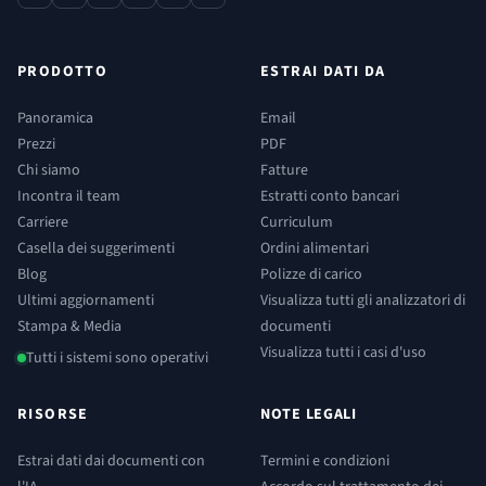
contact
phone
x
linkedin
youtube
reddit
PRODOTTO
ESTRAI DATI DA
Panoramica
Email
Prezzi
PDF
Chi siamo
Fatture
Incontra il team
Estratti conto bancari
Carriere
Curriculum
Casella dei suggerimenti
Ordini alimentari
Blog
Polizze di carico
Ultimi aggiornamenti
Visualizza tutti gli analizzatori di
Stampa & Media
documenti
Visualizza tutti i casi d'uso
Tutti i sistemi sono operativi
RISORSE
NOTE LEGALI
Estrai dati dai documenti con
Termini e condizioni