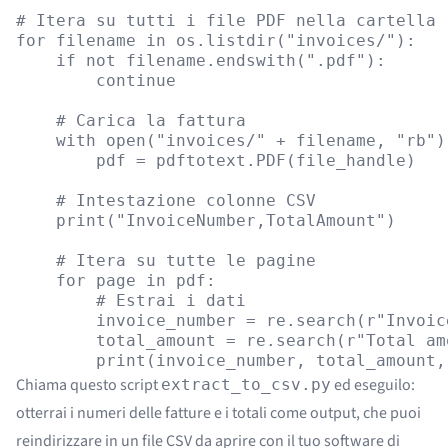
# Itera su tutti i file PDF nella cartella

for filename in os.listdir("invoices/"):

    if not filename.endswith(".pdf"):

        continue

    # Carica la fattura

    with open("invoices/" + filename, "rb")
        pdf = pdftotext.PDF(file_handle)

    # Intestazione colonne CSV

    print("InvoiceNumber,TotalAmount")

    # Itera su tutte le pagine

    for page in pdf:

        # Estrai i dati

        invoice_number = re.search(r"Invoic
        total_amount = re.search(r"Total am
Chiama questo script
ed eseguilo:
extract_to_csv.py
otterrai i numeri delle fatture e i totali come output, che puoi
reindirizzare in un file CSV da aprire con il tuo software di