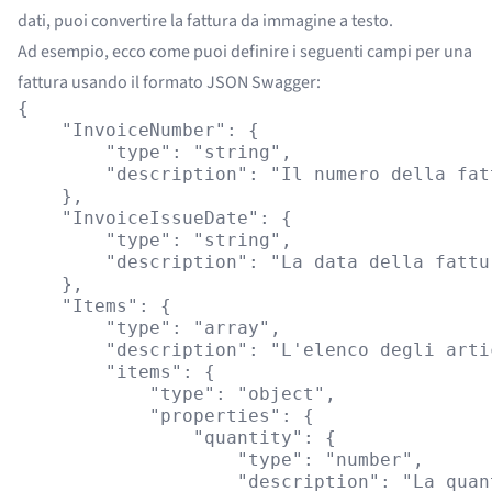
dati, puoi convertire la fattura da immagine a testo.
Ad esempio, ecco come puoi definire i seguenti campi per una
fattura usando il formato JSON Swagger:
{

    "InvoiceNumber": {

        "type": "string",

        "description": "Il numero della fatt
    },

    "InvoiceIssueDate": {

        "type": "string",

        "description": "La data della fattur
    },

    "Items": {

        "type": "array",

        "description": "L'elenco degli arti
        "items": {

            "type": "object",

            "properties": {

                "quantity": {

                    "type": "number",

                    "description": "La quan