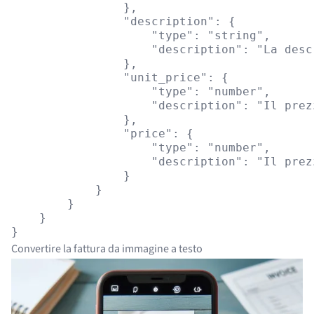
                },

                "description": {

                    "type": "string",

                    "description": "La desc
                },

                "unit_price": {

                    "type": "number",

                    "description": "Il prez
                },

                "price": {

                    "type": "number",

                    "description": "Il prez
                }

            }

        }

    }

Convertire la fattura da immagine a testo