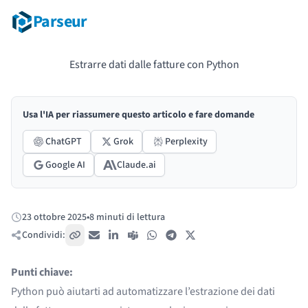
Parseur
Estrarre dati dalle fatture con Python
Usa l'IA per riassumere questo articolo e fare domande
ChatGPT
Grok
Perplexity
Google AI
Claude.ai
23 ottobre 2025
•
8 minuti di lettura
Pubblicato:
Condividi:
Copia link
Email
LinkedIn
Teams
WhatsApp
Telegram
X / Twitter
Punti chiave:
Python può aiutarti ad automatizzare l’estrazione dei dati