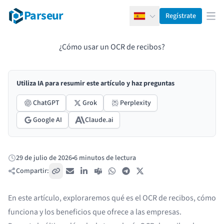
Parseur
Regístrate
Español
Abr
¿Cómo usar un OCR de recibos?
Utiliza IA para resumir este artículo y haz preguntas
ChatGPT
Grok
Perplexity
Google AI
Claude.ai
29 de julio de 2026
•
6 minutos de lectura
Publicado:
Compartir:
Copiar enlace
Correo electrónico
LinkedIn
Teams
WhatsApp
Telegram
X / Twitter
En este artículo, exploraremos qué es el OCR de recibos, cómo
funciona y los beneficios que ofrece a las empresas.