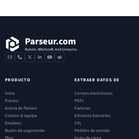
Pie de página
Parseur.com
Robots. Witchcraft. And Unicorns.
contact
phone
x
linkedin
youtube
reddit
PRODUCTO
EXTRAER DATOS DE
Inicio
Correos electrónicos
Precios
PDFs
Acerca de Parseur
Facturas
Conoce al equipo
Extractos bancarios
Empleos
CVs
Buzón de sugerencias
Pedidos de comida
Blog
Guías de carga