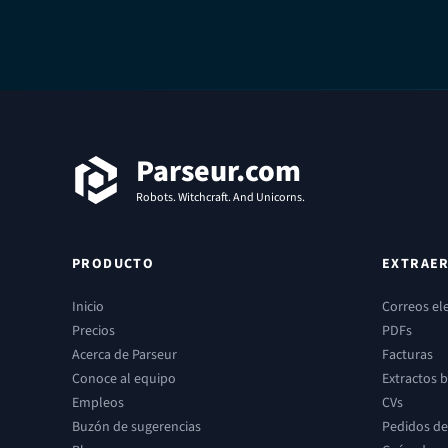
Pie de página
Parseur.com
Robots. Witchcraft. And Unicorns.
PRODUCTO
EXTRAER
Inicio
Correos el
Precios
PDFs
Acerca de Parseur
Facturas
Conoce al equipo
Extractos 
Empleos
CVs
Buzón de sugerencias
Pedidos d