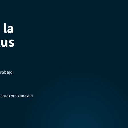
 la
tus
rabajo.
otente como una API