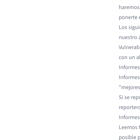
haremos 
ponerte 
Los sigu
nuestro á
Vulnerabi
con un a
Informes
Informes
"mejores
Si se re
reportero
Informes
Leemos t
posible 