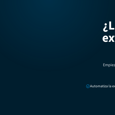
¿L
ex
Empiez
Automatiza la e