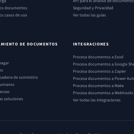
arga
API para el análisis de documento
los documentos
Seguridad y Privacidad
los casos de uso
Ver todas las guías
AMIENTO DE DOCUMENTOS
INTEGRACIONES
Procesa documentos a Excel
pagar
Procesa documentos a Google Sh
es
Procesa documentos a Zapier
y cadena de suministro
Procesa documentos a Power Au
humanos
Procesa documentos a Make
nanzas
Procesa documentos a Webhooks
as soluciones
Ver todas las integraciones