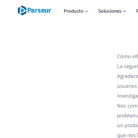
Parseur
Producto
Soluciones
Cómo inf
La segur
Agradece
usuarios
Investig
Nos comp
problema
un probl
que nos l