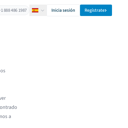
+1 888 486 1987
Inicia sesión
Regístrate
Español
los
ver
contrado
mos a