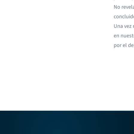
No revel
concluid
Una vez 
en nues
por el d