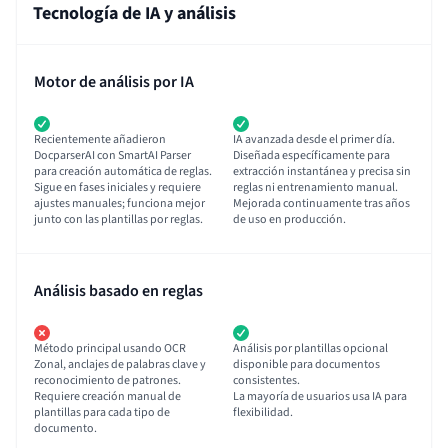
Tecnología de IA y análisis
Motor de análisis por IA
Recientemente añadieron
IA avanzada desde el primer día.
DocparserAI con SmartAI Parser
Diseñada específicamente para
para creación automática de reglas.
extracción instantánea y precisa sin
Sigue en fases iniciales y requiere
reglas ni entrenamiento manual.
ajustes manuales; funciona mejor
Mejorada continuamente tras años
junto con las plantillas por reglas.
de uso en producción.
Análisis basado en reglas
Método principal usando OCR
Análisis por plantillas opcional
Zonal, anclajes de palabras clave y
disponible para documentos
reconocimiento de patrones.
consistentes.
Requiere creación manual de
La mayoría de usuarios usa IA para
plantillas para cada tipo de
flexibilidad.
documento.