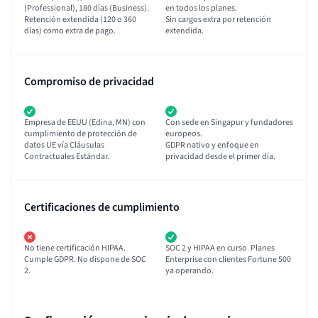
(Professional), 180 días (Business).
en todos los planes.
Retención extendida (120 o 360
Sin cargos extra por retención
días) como extra de pago.
extendida.
Compromiso de privacidad
Empresa de EEUU (Edina, MN) con
Con sede en Singapur y fundadores
cumplimiento de protección de
europeos.
datos UE vía Cláusulas
GDPR nativo y enfoque en
Contractuales Estándar.
privacidad desde el primer día.
Certificaciones de cumplimiento
No tiene certificación HIPAA.
SOC 2 y HIPAA en curso. Planes
Cumple GDPR. No dispone de SOC
Enterprise con clientes Fortune 500
2.
ya operando.