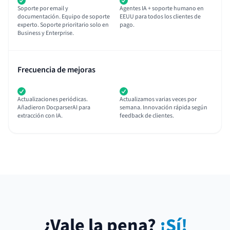
Soporte por email y
Agentes IA + soporte humano en
documentación. Equipo de soporte
EEUU para todos los clientes de
experto. Soporte prioritario solo en
pago.
Business y Enterprise.
Frecuencia de mejoras
Actualizaciones periódicas.
Actualizamos varias veces por
Añadieron DocparserAI para
semana. Innovación rápida según
extracción con IA.
feedback de clientes.
¿Vale la pena?
¡Sí!