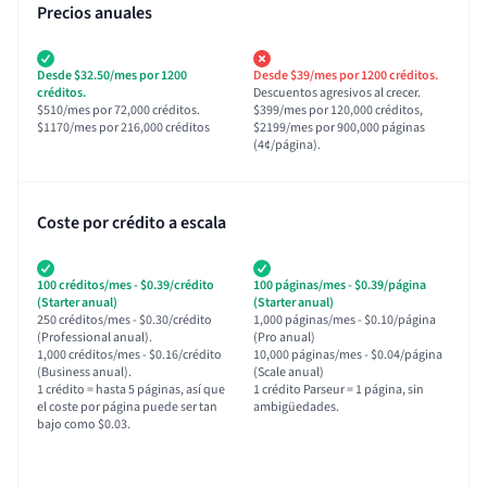
Precios anuales
Desde $32.50/mes por 1200
Desde $39/mes por 1200 créditos.
créditos.
Descuentos agresivos al crecer.
$510/mes por 72,000 créditos.
$399/mes por 120,000 créditos,
$1170/mes por 216,000 créditos
$2199/mes por 900,000 páginas
(4¢/página).
Coste por crédito a escala
100 créditos/mes - $0.39/crédito
100 páginas/mes - $0.39/página
(Starter anual)
(Starter anual)
250 créditos/mes - $0.30/crédito
1,000 páginas/mes - $0.10/página
(Professional anual).
(Pro anual)
1,000 créditos/mes - $0.16/crédito
10,000 páginas/mes - $0.04/página
(Business anual).
(Scale anual)
1 crédito = hasta 5 páginas, así que
1 crédito Parseur = 1 página, sin
el coste por página puede ser tan
ambigüedades.
bajo como $0.03.