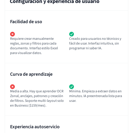
Configuración y experiencia de usuario
Facilidad de uso
Requiere crear manualmente
Creado para usuarios no técnicos y
reglas, zonas y filtros para cada
fácil de usar. Interfaz intuitiva, sin
documento. Interfaz estilo Excel
programar ni saber IA.
para visualizar datos.
Curva de aprendizaje
Media a alta. Hay que aprender OCR
Mínima. Empieza a extraer datos en
Zonal, anclajes, patrones y creación
minutos. IA preentrenada lista para
de filtros. Soporte multi-layout solo
usar.
en Business ($159/mes).
Experiencia autoservicio