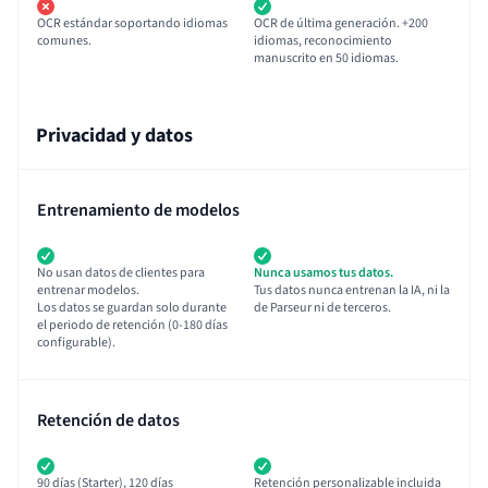
OCR estándar soportando idiomas
OCR de última generación. +200
comunes.
idiomas, reconocimiento
manuscrito en 50 idiomas.
Privacidad y datos
Entrenamiento de modelos
No usan datos de clientes para
Nunca usamos tus datos.
entrenar modelos.
Tus datos nunca entrenan la IA, ni la
Los datos se guardan solo durante
de Parseur ni de terceros.
el periodo de retención (0-180 días
configurable).
Retención de datos
90 días (Starter), 120 días
Retención personalizable incluida