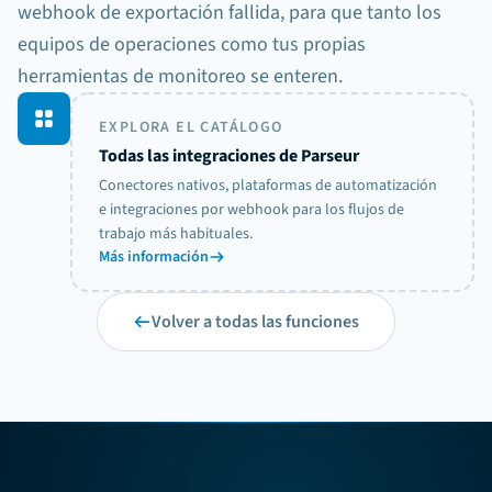
webhook de exportación fallida, para que tanto los
equipos de operaciones como tus propias
herramientas de monitoreo se enteren.
EXPLORA EL CATÁLOGO
Logs de entrega
Todas las integraciones de Parseur
Sheets
08:42
document.processed
Conectores nativos, plataformas de automatización
e integraciones por webhook para los flujos de
Webhook
08:42
FALLIDO
document.processed
trabajo más habituales.
Más información
Slack
08:42
export.failed
Volver a todas las funciones