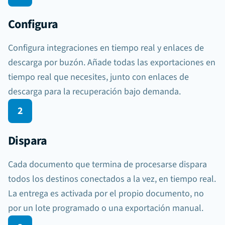
Configura
Configura integraciones en tiempo real y enlaces de
descarga por buzón. Añade todas las exportaciones en
tiempo real que necesites, junto con enlaces de
descarga para la recuperación bajo demanda.
2
Exportaciones del buzón
3 activas
Sheets
Dispara
document.processed
Cada documento que termina de procesarse dispara
Slack
export.failed
todos los destinos conectados a la vez, en tiempo real.
La entrega es activada por el propio documento, no
Webhook
por un lote programado o una exportación manual.
document.processed