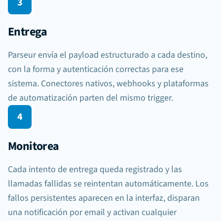
3
Evento disparado
Añadir exportación
document.processed
Entrega
Parseur envía el payload estructurado a cada destino,
con la forma y autenticación correctas para ese
sistema. Conectores nativos, webhooks y plataformas
de automatización parten del mismo trigger.
4
Datos extraídos
JSON
vendor
Monitorea
invoice_no
total
Cada intento de entrega queda registrado y las
llamadas fallidas se reintentan automáticamente. Los
fallos persistentes aparecen en la interfaz, disparan
una notificación por email y activan cualquier
Sheets
Webhook