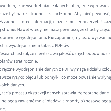
powodu
ręczne wyodrębnianie danych
lub ręczne wprowadza
oże być bardzo trudne i czasochłonne. Aby mieć pewność, 
ś żadnej istotnej informacji, możesz musieć przeczytać ka
j stronie. Nawet wtedy nie masz pewności, że choćby część
poprawnie wyodrębniona. Nie zapominajmy też o wyzwania
ch z wyodrębnianiem tabel z PDF-ów!
esearch ustalił, że
niewłaściwa jakość danych odpowiada ś
olarów strat rocznie
.
 ręczne wyodrębnianie danych z PDF wymaga udziału czło
 zawsze ryzyko błędu lub pomyłki, co może poważnie wpłyną
woich danych.
zacja procesu ekstrakcji danych
sprawia, że zebrane dane
alne będą zawierać mniej błędów, a raporty biznesowe będą 
ne.