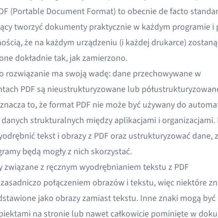
DF (Portable Document Format) to obecnie
de facto standa
ący tworzyć dokumenty praktycznie w każdym programie
i 
nością, że na każdym urządzeniu (i każdej drukarce) zostaną
one dokładnie tak, jak zamierzono.
o rozwiązanie ma swoją wadę: dane przechowywane w
tach PDF są
nieustrukturyzowane lub półustrukturyzowan
Oznacza to, że format PDF nie może być używany do automa
danych strukturalnych między aplikacjami i organizacjami.
yodrębnić tekst i obrazy z PDF oraz ustrukturyzować dane, 
gramy będą mogły z nich skorzystać.
 związane z ręcznym wyodrębnianiem tekstu z PDF
 zasadniczo połączeniem obrazów i tekstu, więc niektóre z
dstawione jako obrazy zamiast tekstu. Inne znaki mogą być 
biektami na stronie lub nawet całkowicie pominięte w dok