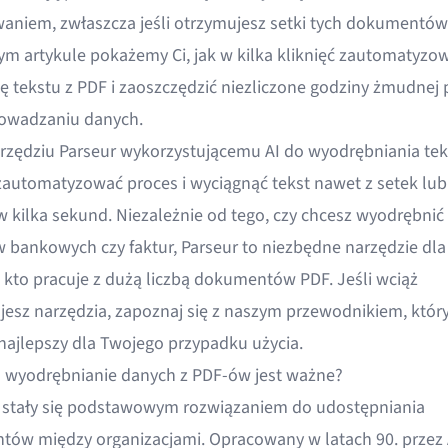
waniem, zwłaszcza jeśli otrzymujesz setki tych dokumentó
tym artykule pokażemy Ci, jak w kilka kliknięć zautomatyzo
ję tekstu z PDF i zaoszczędzić niezliczone godziny żmudnej 
owadzaniu danych.
arzędziu Parseur wykorzystującemu AI do wyodrębniania tek
automatyzować proces i wyciągnąć tekst nawet z setek lub 
 kilka sekund. Niezależnie od tego, czy chcesz wyodrębnić 
 bankowych czy faktur, Parseur to niezbędne narzędzie dla
 kto pracuje z dużą liczbą dokumentów PDF. Jeśli wciąż
esz narzędzia, zapoznaj się z naszym przewodnikiem,
któr
najlepszy
dla Twojego przypadku użycia.
 wyodrębnianie danych z PDF-ów jest ważne?
F stały się podstawowym rozwiązaniem do udostępniania
ów między organizacjami. Opracowany w latach 90. przez