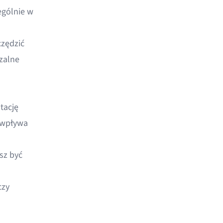
ególnie w
zędzić
zalne
tację
 wpływa
sz być
czy