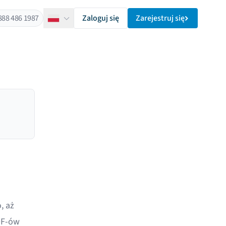
888 486 1987
Zaloguj się
Zarejestruj się
Polski
, aż
DF-ów