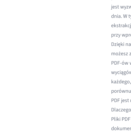
jest wyz
dnia. W 
ekstrakc
przy wpr
Dzięki n
możesz z
PDF-ów w
wyciągów
każdego,
porównuj
PDF jest 
Dlaczego
Pliki PD
dokument