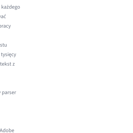
w każdego
wać
pracy
stu
tysięcy
tekst z
y parser
 Adobe