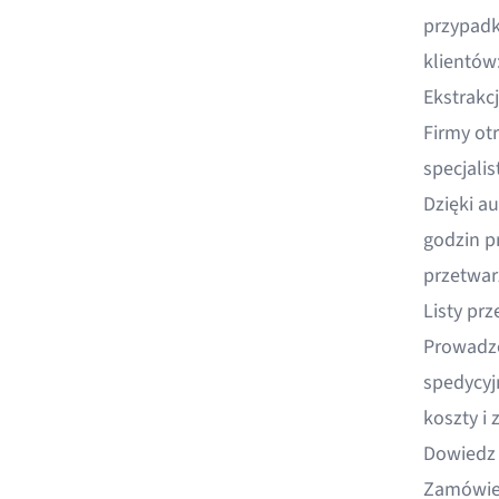
przypadk
klientów
Ekstrakcj
Firmy ot
specjali
Dzięki 
godzin p
przetwarz
Listy pr
Prowadze
spedycyj
koszty i 
Dowiedz 
Zamówie