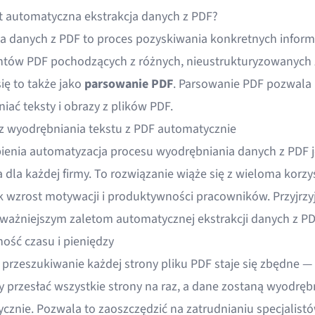
t automatyczna ekstrakcja danych z PDF?
ja danych z PDF
to proces pozyskiwania konkretnych informa
ów PDF pochodzących z różnych, nieustrukturyzowanych 
ię to także jako
parsowanie PDF
.
Parsowanie PDF
pozwala
iać teksty i obrazy z plików PDF.
 z wyodrębniania tekstu z PDF automatycznie
ienia automatyzacja procesu wyodrębniania danych z PDF j
 dla każdej firmy. To rozwiązanie wiąże się z wieloma korzy
ak wzrost motywacji i produktywności pracowników. Przyjrzy
ajważniejszym zaletom automatycznej
ekstrakcji danych z P
ość czasu i pieniędzy
 przeszukiwanie każdej strony pliku PDF staje się zbędne —
y przesłać wszystkie strony na raz, a dane zostaną wyodrę
cznie. Pozwala to zaoszczędzić na zatrudnianiu specjalistó