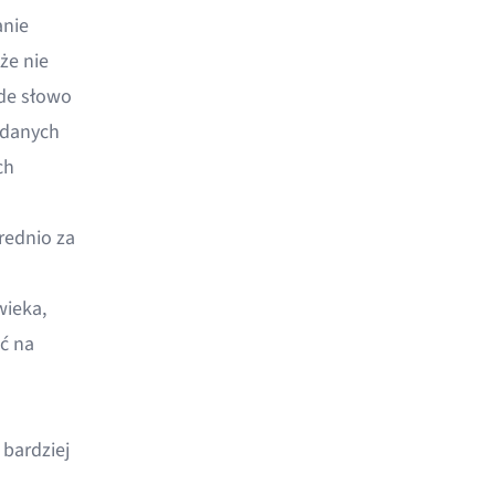
nie
że nie
żde słowo
 danych
ch
rednio za
wieka,
ć na
bardziej