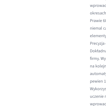
wprowadz
okresach
Prawie 6
niemal c
elementy
Precyzja
Dokładna
firmy. W
na kolejn
automaty
pewien 1
Wykorzys
uczenie
wprowad