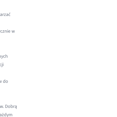
arzać
cznie w
nych
ji
w do
ów. Dobrą
 każdym