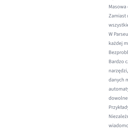
Masowa 
Zamiast 
wszystki
W Parseu
każdej m
Bezprobl
Bardzo c
narzędzi
danych m
automaty
dowolneg
Przykład
Niezależ
wiadomoś