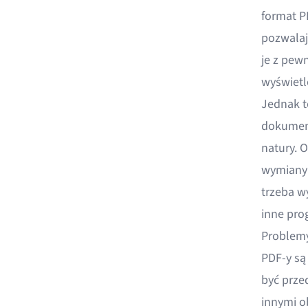
format P
pozwalaj
je z pew
wyświetl
Jednak t
dokumen
natury. 
wymiany 
trzeba w
inne pro
Problemy
PDF-y są
być prze
innymi o