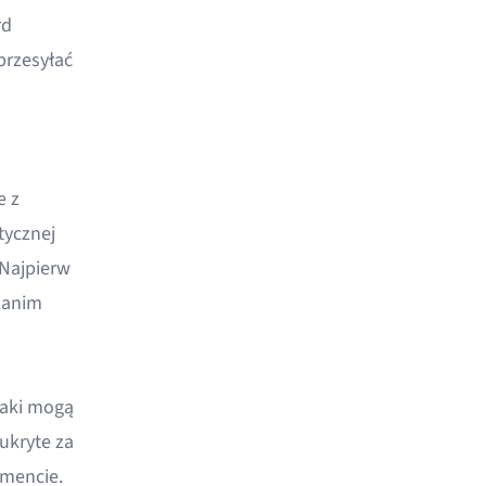
rd
przesyłać
e
z
tycznej
 Najpierw
zanim
naki mogą
ukryte za
umencie.