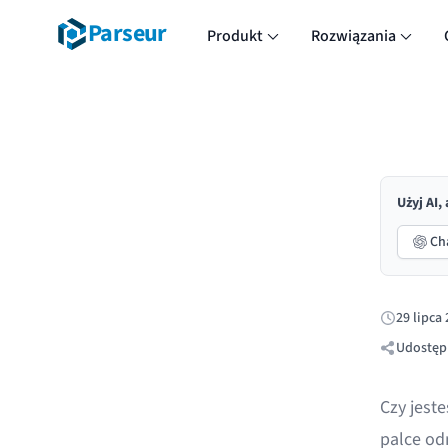
Parseur
Produkt
Rozwiązania
Użyj AI,
Ch
29 lipca
Opublikow
Udostępn
Czy jeste
palce od