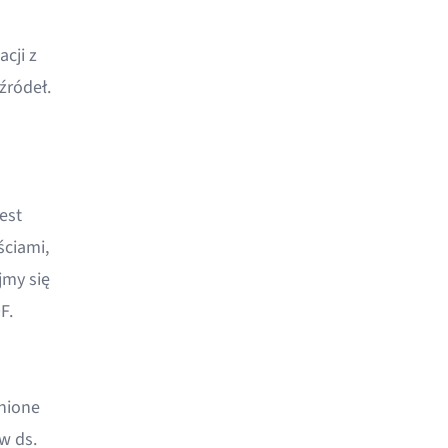
cji z
źródeł.
est
ściami,
jmy się
DF
.
bnione
w ds.