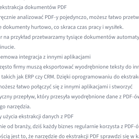
ekstrakcja dokumentów PDF
ręcznie analizować PDF-y pojedynczo, możesz łatwo przetw
e dokumenty hurtowo, co skraca czas pracy i wysiłek.
r na przykład przetwarzamy tysiące dokumentów automaty
inucie.
emowa integracja z innymi aplikacjami
zęsto firmy muszą eksportować wyodrębnione teksty do in
, takich jak ERP czy CRM. Dzięki oprogramowaniu do ekstrakc
ożesz łatwo połączyć się z innymi aplikacjami i stworzyć
czny przepływ, który
przesyła wyodrębnione dane
z PDF-ó
o narzędzia.
y użycia ekstrakcji danych z PDF
nie od branży, dziś każdy biznes regularnie korzysta z PDF-
cią jest to, że narzędzie do ekstrakcji PDF sprawdzi się w