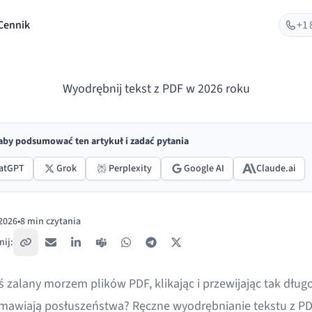
Cennik
+1 
Wyodrębnij tekst z PDF w 2026 roku
 aby podsumować ten artykuł i zadać pytania
atGPT
Grok
Perplexity
Google AI
Claude.ai
 2026
•
8 min czytania
ano:
ij:
Skopiuj link
E-mail
LinkedIn
Teams
WhatsApp
Telegram
X / Twitter
ś zalany morzem plików PDF, klikając i przewijając tak długo
mawiają posłuszeństwa? Ręczne wyodrębnianie tekstu z P