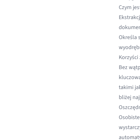
Czym jes
Ekstrakc
dokument
Określa s
wyodrębn
Korzyści
Bez wątp
kluczowa
takimi j
bliżej n
Oszczędn
Osobiste
wystarcz
automaty