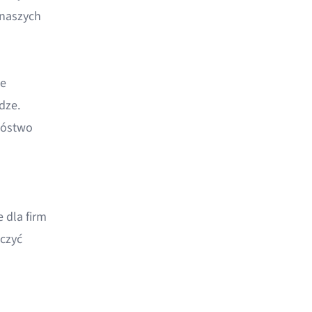
 naszych
ie
dze.
nóstwo
 dla firm
czyć