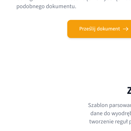
podobnego dokumentu.
Prześlij dokument
Szablon parsowan
dane do wyodrębn
tworzenie reguł