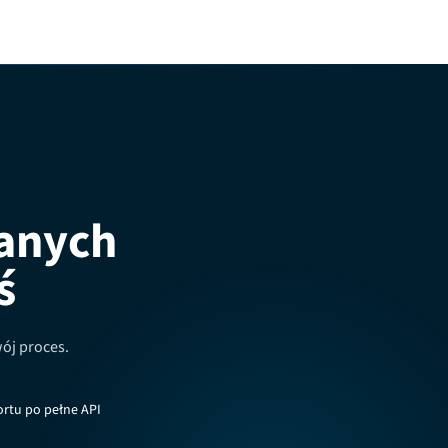
danych
ś
wój proces.
rtu po pełne API