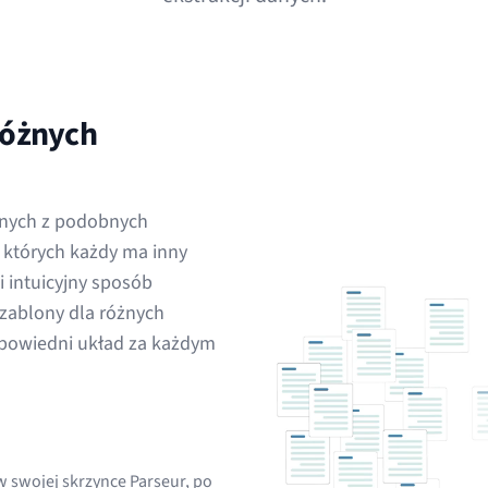
różnych
anych z podobnych
 których każdy ma inny
i intuicyjny sposób
szablony dla różnych
dpowiedni układ za każdym
 swojej skrzynce Parseur, po