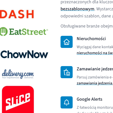
przeznaczonych dla klucz
bezszablonowym
. Wystarc
odpowiedni szablon, dane 
Obsługiwane branże obejmu
Nieruchomości
Wyciągaj dane konta
nieruchomości na św
Zamawianie jedze
Parsuj zamówienia e-
zamawiania jedzenia
Google Alerts
Z łatwością monitoruj