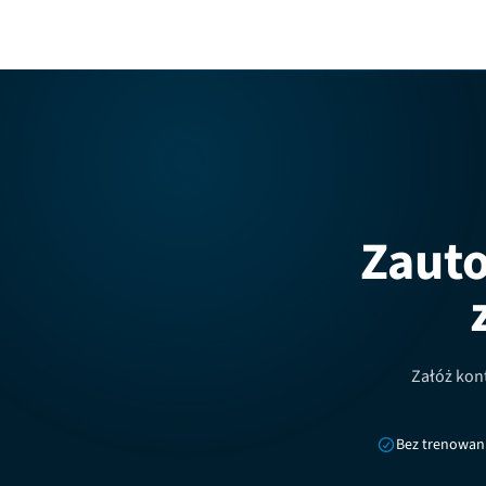
Zauto
Załóż kont
Bez trenowani