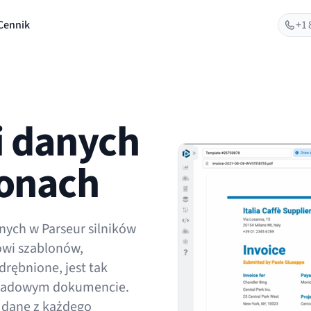
Cennik
+1 
ji danych
lonach
nych w Parseur silników
kowi szablonów,
drębnione, jest tak
ykładowym dokumencie.
 dane z każdego