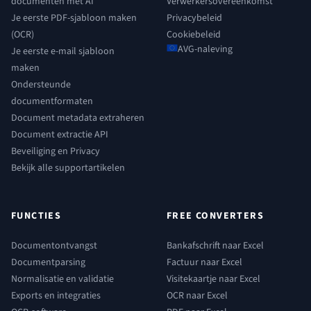
documenten met AI
Verwerkersovereenkomst
Je eerste PDF-sjabloon maken
Privacybeleid
(OCR)
Cookiebeleid
AVG-naleving
Je eerste e-mail sjabloon
maken
Ondersteunde
documentformaten
Document metadata extraheren
Document extractie API
Beveiliging en Privacy
Bekijk alle supportartikelen
FUNCTIES
FREE CONVERTERS
Documentontvangst
Bankafschrift naar Excel
Documentparsing
Factuur naar Excel
Normalisatie en validatie
Visitekaartje naar Excel
Exports en integraties
OCR naar Excel