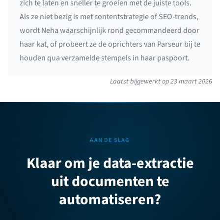
zich te laten en sneller te groeien met de juiste tools.
Als ze niet bezig is met contentstrategie of SEO-trends,
wordt Neha waarschijnlijk rond gecommandeerd door
haar kat, of probeert ze de oprichters van Parseur bij te
houden qua verzamelde stempels in haar paspoort.
Laatst bijgewerkt op
23 maart 2026
AAN DE SLAG
Klaar om je data-extractie
uit documenten te
automatiseren?