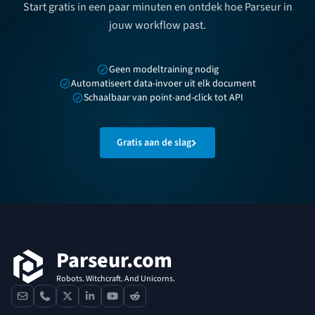
Start gratis in een paar minuten en ontdek hoe Parseur in
jouw workflow past.
Geen modeltraining nodig
Automatiseert data-invoer uit elk document
Schaalbaar van point-and-click tot API
Gratis aan de slag
Voettekst
Parseur.com
Robots. Witchcraft. And Unicorns.
contact
phone
x
linkedin
youtube
reddit