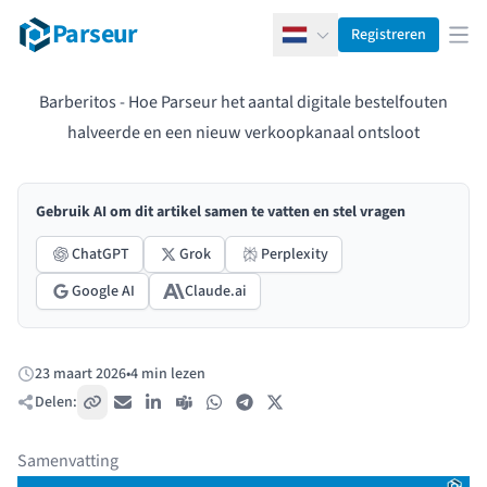
Parseur
Registreren
Nederlands
Men
Barberitos - Hoe Parseur het aantal digitale bestelfouten
halveerde en een nieuw verkoopkanaal ontsloot
Gebruik AI om dit artikel samen te vatten en stel vragen
ChatGPT
Grok
Perplexity
Google AI
Claude.ai
23 maart 2026
•
4 min lezen
Gepubliceerd:
Delen:
Kopieer link
E-mail
LinkedIn
Teams
WhatsApp
Telegram
X / Twitter
Samenvatting