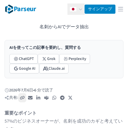
Parseur
サインアップ
日本語
メ
名刺からAIでデータ抽出
AIを使ってこの記事を要約し、質問する
ChatGPT
Grok
Perplexity
Google AI
Claude.ai
2026年7月6日
•
6 分で読了
公開日:
共有:
リンクをコピー
メール
LinkedIn
Teams
WhatsApp
Telegram
X / Twitter
重要なポイント
57%のビジネスオーナーが、名刺を成功のカギと考えてい