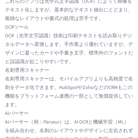
これらのアプリは
光学式文字認識（OCR）
によって画像を
テキスト化しますが、基本的な
テキスト抽出
にとどまり、
複雑なレイアウトや書式の処理は苦手です。
OCRツール
OCR（光学文字認識）技術は印刷テキストを読み取りデジ
タルデータへ変換します。手作業より優れていますが、デ
ザインに凝ったカードや手書き文字、標準外のフォントだ
と誤認識が起こりやすいです。
名刺専用スキャナー
名刺専用スキャナーは、モバイルアプリよりも高精度で名
刺をデータ化できます。HubSpotやZohoなどのCRMもこの
機能をプラットフォーム連携の一部として無償提供してい
ます。
AIパーサー
AIパーサー
（例：Parseur）は、AI OCRと機械学習（ML）
を組み合わせ、名刺のレイアウトやデザインに左右されず