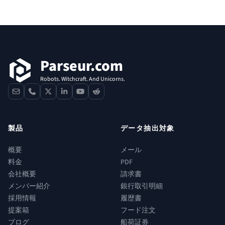
フッター
Parseur.com
Robots. Witchcraft. And Unicorns.
contact
phone
x
linkedin
youtube
reddit
製品
データ抽出対象
概要
メール
料金
PDF
会社概要
請求書
メンバー紹介
銀行取引明細
採用情報
履歴書
提案箱
フード注文
ブログ
船荷証券