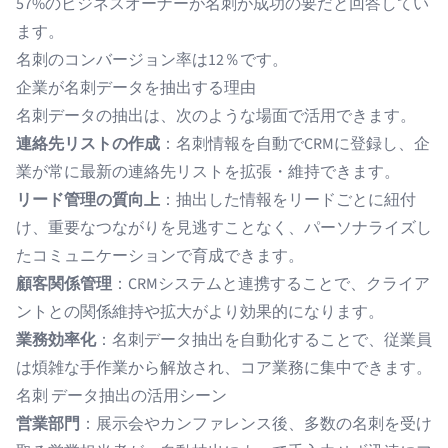
57%
のビジネスオーナーが名刺が成功の要だと回答してい
ます。
名刺のコンバージョン率は
12％
です。
企業が名刺データを抽出する理由
名刺データの抽出は、次のような場面で活用できます。
連絡先リストの作成
：名刺情報を自動でCRMに登録し、企
業が常に最新の連絡先リストを拡張・維持できます。
リード管理の質向上
：抽出した情報をリードごとに紐付
け、重要なつながりを見逃すことなく、パーソナライズし
たコミュニケーションで育成できます。
顧客関係管理
：CRMシステムと連携することで、クライア
ントとの関係維持や拡大がより効果的になります。
業務効率化
：名刺データ抽出を自動化することで、従業員
は煩雑な手作業から解放され、コア業務に集中できます。
名刺 データ抽出の活用シーン
営業部門
：展示会やカンファレンス後、多数の名刺を受け