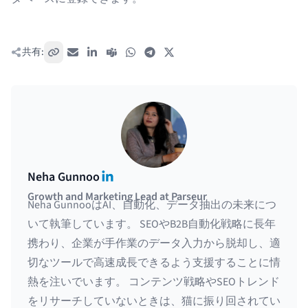
共有:
リンクをコピー
メール
LinkedIn
Teams
WhatsApp
Telegram
X / Twitter
LinkedIn
Neha Gunnoo
Growth and Marketing Lead at Parseur
Neha GunnooはAI、自動化、データ抽出の未来につ
いて執筆しています。 SEOやB2B自動化戦略に長年
携わり、企業が手作業のデータ入力から脱却し、適
切なツールで高速成長できるよう支援することに情
熱を注いでいます。 コンテンツ戦略やSEOトレンド
をリサーチしていないときは、猫に振り回されてい