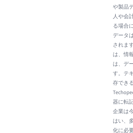
や製品
人や会
る場合
データ
されま
は、情
は、デ
す。テ
存でき
Techop
器に転
企業は
はい、
化に必