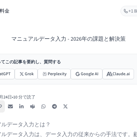
料金
+1 8
マニュアルデータ入力 - 2026年の課題と解決策
使ってこの記事を要約し、質問する
atGPT
Grok
Perplexity
Google AI
Claude.ai
7月24日
•
10 分で読了
リンクをコピー
メール
LinkedIn
Teams
WhatsApp
Telegram
X / Twitter
アルデータ入力とは？
アルデータ入力は、データ入力の従来からの手法です。