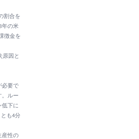
の割合を
3年の米
の課徴金を
失原因と
が必要で
す。ルー
ン低下に
とも4分
生産性の