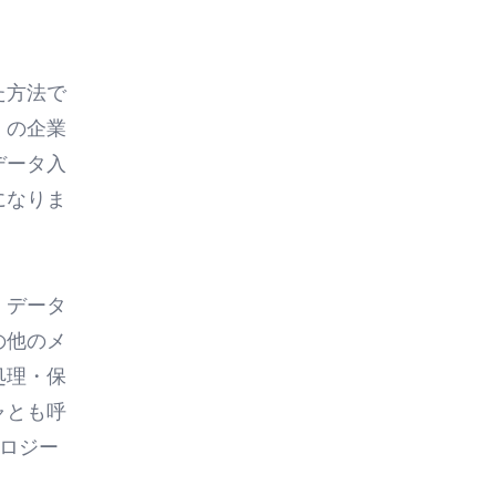
た方法で
くの企業
データ入
になりま
、データ
の他のメ
処理・保
ャ
とも呼
ノロジー