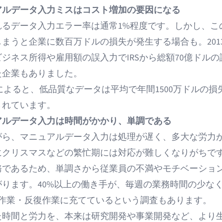
アルデータ入力ミスはコスト増加の要因になる
れるデータ入力エラー率は通常1%程度です。しかし、こ
しまうと
企業に数百万ドルの損失
が発生する場合も。201
ビジネス所得や雇用額の誤入力でIRSから総額70億ドル
た企業
もありました。
erによると、
低品質なデータは平均で年間1500万ドルの損
されています。
アルデータ入力は時間がかかり、単調である
がら、マニュアルデータ入力は処理が遅く、多大な労力
にクリスマスなどの繁忙期には対応が難しくなりがちで
務であるため、単調さから従業員の不満やモチベーショ
がります。
40%以上の働き手が、毎週の業務時間の少なく
手作業・反復作業に充てている
という調査もあります。
た時間と労力を、本来は研究開発や事業開発など、より