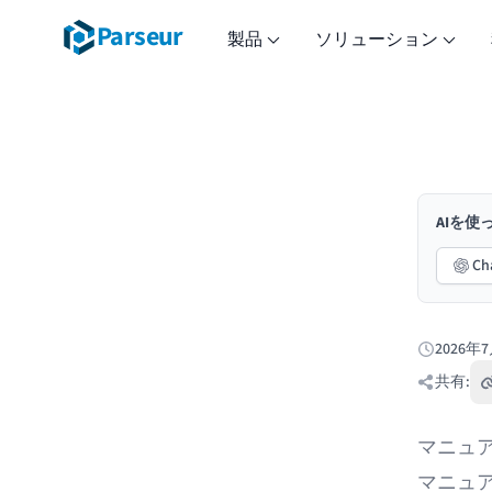
Parseur
製品
ソリューション
AIを
Ch
2026年
公開日:
共有:
マニュ
マニュ