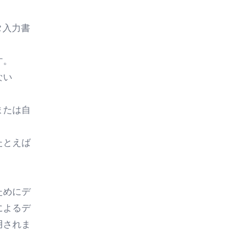
タ入力書
す。
ない
または自
たとえば
ためにデ
によるデ
用されま