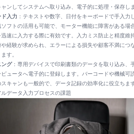
キャンしてシステムへ取り込み、電子的に処理・保存し
ード入力
：テキストや数字、日付をキーボードで手入力
識ソフトの活用も可能で、モーター機能に障害がある場
を迅速に入力する際に有効です。入力ミス防止と精度維
練や経験が求められ、エラーによる損失や顧客不満につ
ります。
ニング
：専用デバイスで印刷書類のデータを取り込み、
ンピュータへ電子的に登録します。バーコードや機械可
のスキャンも一般的で、データ記録の効率化に役立ちま
アルデータ入力プロセスの課題