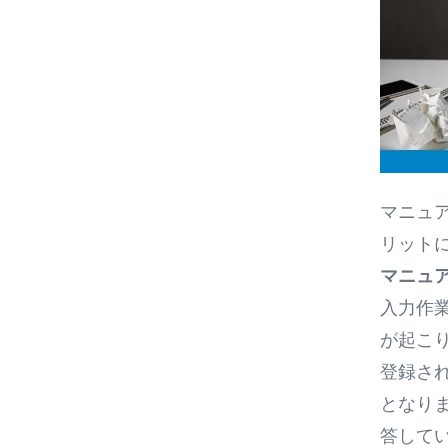
マニュ
リット
マニュ
入力作
が起こ
登録さ
となり
答して