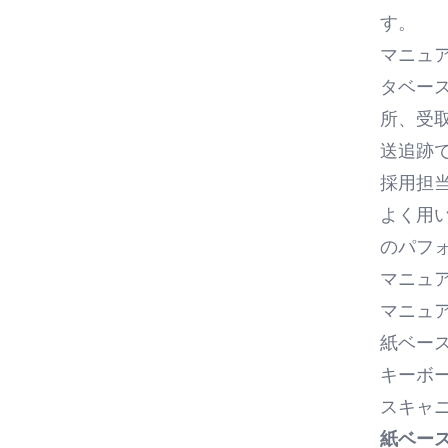
す。
マニュ
タベー
所、受
送追跡
採用担
よく用
のパフ
マニュ
マニュ
紙ベー
キーボ
スキャ
紙ベー