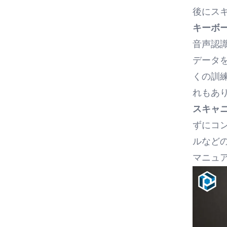
後にス
キーボ
音声認
データ
くの訓
れもあ
スキャ
ずにコ
ルなど
マニュ