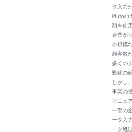
タ入力
Pluto
類を使
企業が
小規模
顧客数
多くの
動化の
しかし
事業の
マニュ
一部の
ータ入
ータ処