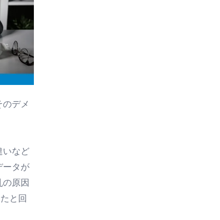
そのデメ
違いなど
データが
乱の原因
した
と回