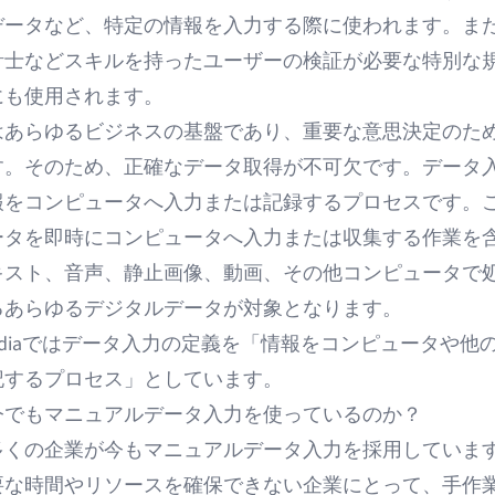
データなど、特定の情報を入力する際に使われます。ま
計士などスキルを持ったユーザーの検証が必要な特別な
にも使用されます。
はあらゆるビジネスの基盤であり、重要な意思決定のた
す。そのため、正確なデータ取得が不可欠です。データ
報をコンピュータへ入力または記録するプロセスです。
ータを即時にコンピュータへ入力または収集する作業を
キスト、音声、静止画像、動画、その他コンピュータで
るあらゆるデジタルデータが対象となります。
ediaでは
データ入力の定義
を「情報をコンピュータや他
記するプロセス」としています。
今でもマニュアルデータ入力を使っているのか？
多くの企業が今もマニュアルデータ入力を採用していま
要な時間やリソースを確保できない企業にとって、手作