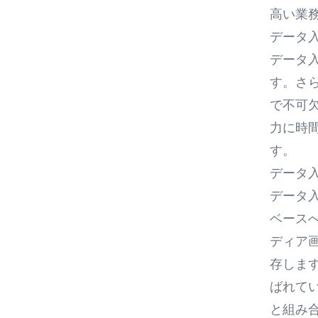
高い業
データ
データ
す。さ
で不可
力に時
す。
データ
データ
ベース
ディア
存しま
ばれて
と組み