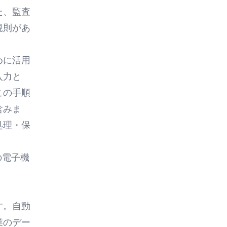
た、監査
規則があ
めに活用
入力と
この手順
含みま
処理・保
の電子機
す。自動
業のデー