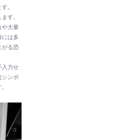
ます。
します。
合や大量
持には多
ながる恐
手入力せ
読シンボ
す。