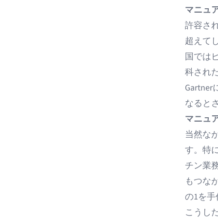
マニュ
許容さ
超えて
国では
科され
Gartn
なる
と
マニュ
当然な
す。特
チン業
もつな
の1を
こうし