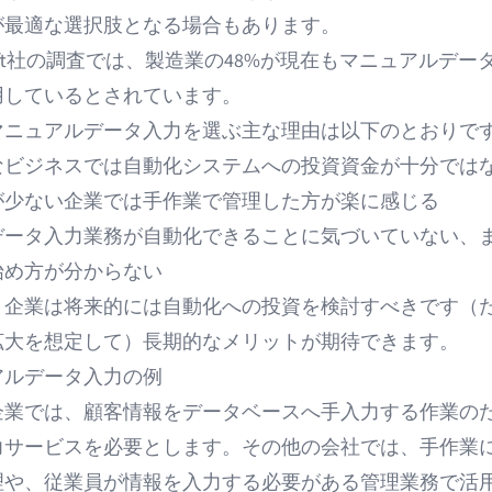
が最適な選択肢となる場合もあります。
shift社の調査では、
製造業の48%が現在もマニュアルデー
用している
とされています。
マニュアルデータ入力を選ぶ主な理由は以下のとおりで
なビジネスでは自動化システムへの投資資金が十分では
が少ない企業では手作業で管理した方が楽に感じる
データ入力業務が自動化できることに気づいていない、
始め方が分からない
、企業は将来的には自動化への投資を検討すべきです（
拡大を想定して）長期的なメリットが期待できます。
アルデータ入力の例
企業では、顧客情報をデータベースへ手入力する作業の
力サービスを必要とします。その他の会社では、手作業
理や、従業員が情報を入力する必要がある管理業務で活