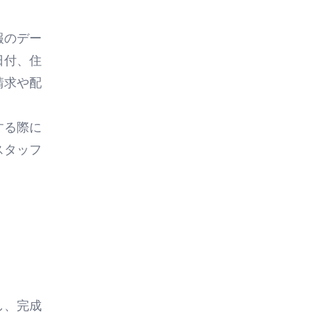
報のデー
日付、住
請求や配
する際に
スタッフ
し、完成