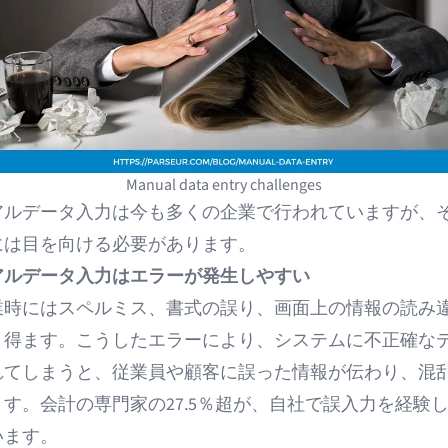
Manual data entry challenges
アルデータ入力は今も多くの企業で行われていますが、
には目を向ける必要があります。
アルデータ入力はエラーが発生しやすい
業時にはスペルミス、書式の誤り、画面上の情報の読み
り得ます。こうしたエラーにより、システムに不正確な
れてしまうと、従業員や顧客に誤った情報が伝わり、混
ます。
会計の専門家の27.5％超が、自社で誤入力を経験
います。