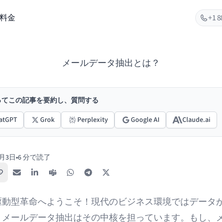
料金
+1 8
メールデータ抽出とは？
使ってこの記事を要約し、質問する
atGPT
Grok
Perplexity
Google AI
Claude.ai
7月3日
•
6 分で読了
リンクをコピー
メール
LinkedIn
Teams
WhatsApp
Telegram
X / Twitter
駆動型革命へようこそ！現代のビジネス環境ではデータ
、メールデータ抽出はその中核を担っています。もし、