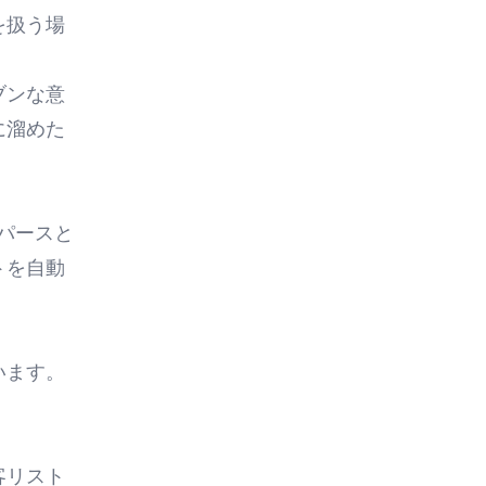
を扱う場
ブンな意
に溜めた
パースと
トを自動
います。
客リスト