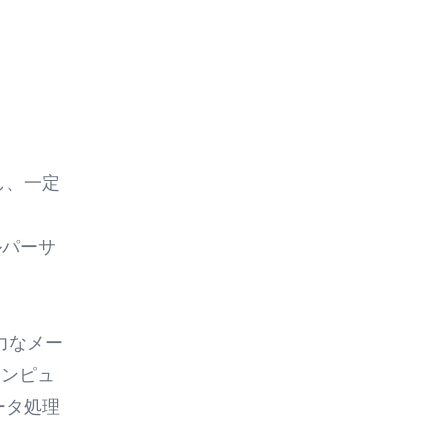
し、一定
ルパーサ
力なメー
コンピュ
ータ処理