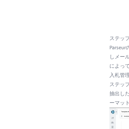
ステッ
Pars
しメー
によって
入札管
ステッ
抽出し
ーマッ