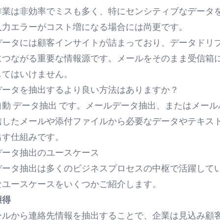
作業は非効率でミスも多く、特にセンシティブなデータ
入力エラーがコスト増になる
場合には尚更です。
データには顧客インサイトが詰まっており、データドリ
につながる重要な情報源です。メールをそのまま受信箱
してはいけません。
データを抽出するより良い方法はありますか？
自動
データ抽出
です。メールデータ抽出、またはメール
信したメールや添付ファイルから必要なデータやテキス
出す仕組みです。
データ抽出のユースケース
データ抽出は多くのビジネスプロセスの中枢で活躍して
なユースケースをいくつかご紹介します。
獲得
ールから連絡先情報を抽出することで、企業は見込み顧