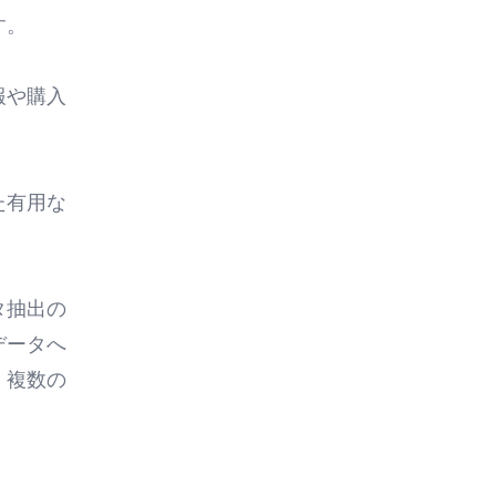
す。
報や購入
た有用な
タ抽出の
データへ
。複数の