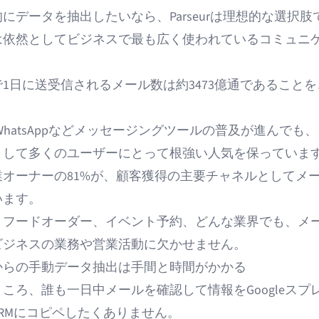
にデータを抽出したいなら、Parseurは理想的な選択肢
は依然としてビジネスで最も広く使われているコミュニ
1日に送受信されるメール数は約3473億通
であることを
kやWhatsAppなどメッセージングツールの普及が進んでも
として多くのユーザーにとって根強い人気を保っていま
オーナーの81%
が、顧客獲得の主要チャネルとしてメ
います。
、フードオーダー、イベント予約、どんな業界でも、メ
ビジネスの業務や営業活動に欠かせません。
からの手動データ抽出は手間と時間がかかる
ころ、誰も一日中メールを確認して情報をGoogleスプ
RMにコピペしたくありません。