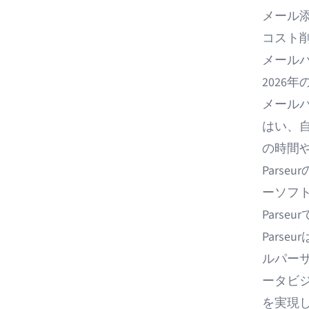
メール
コスト
メール
2026
メール
はい、
の時間
Pars
ーソフ
Pars
Parseur
ルパーサ
ータビ
を実現