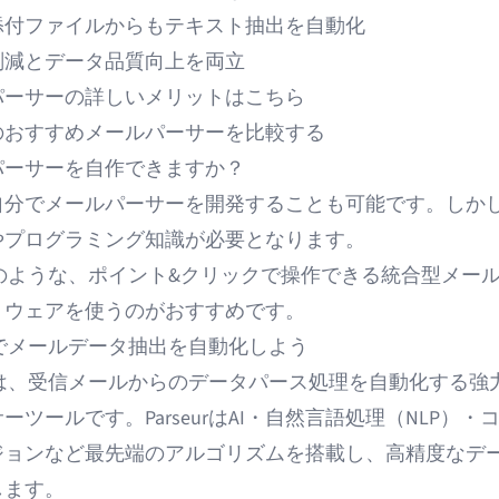
添付ファイルからもテキスト抽出を自動化
削減とデータ品質向上を両立
パーサーの詳しいメリットはこちら
年のおすすめメールパーサーを比較する
パーサーを自作できますか？
自分でメールパーサーを開発
することも可能です。しか
やプログラミング知識が必要となります。
eurのような、ポイント&クリックで操作できる統合型メー
トウェアを使うのがおすすめです。
eurでメールデータ抽出を自動化しよう
は、受信メールからの
データパース処理
を自動化する強
ーツールです。ParseurはAI・自然言語処理（NLP）・
ジョンなど最先端のアルゴリズムを搭載し、高精度なデ
します。