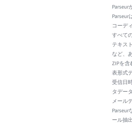
Pars
Parseur
コーデ
すべて
テキスト
など、
ZIPを
表形式
受信日
タデー
メール
Pars
ール抽