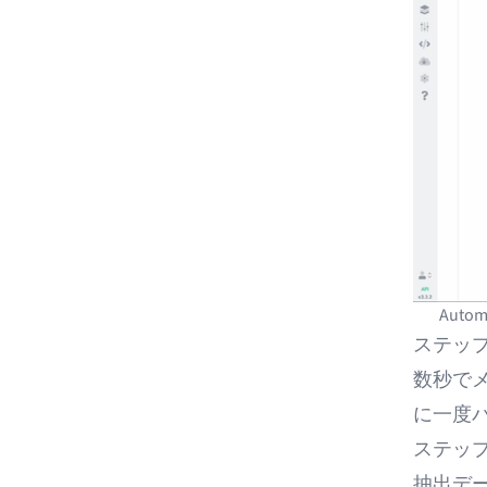
Automa
ステッ
数秒で
に一度
ステップ
抽出デー