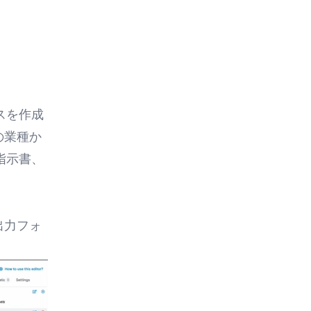
スを作成
の業種か
指示書
、
。
出力フォ