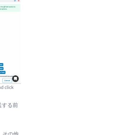
d click
送する前
、その他