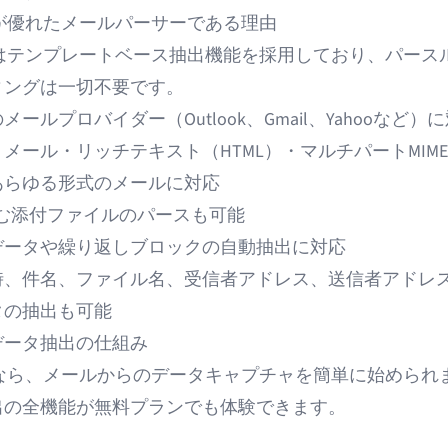
eurが優れたメールパーサーである理由
は
テンプレートベース抽出機能
を採用しており、パース
ィングは一切不要です。
のメールプロバイダー（
Outlook
、
Gmail
、Yahooなど）
メール・リッチテキスト（HTML）・マルチパートMIM
あらゆる形式のメールに対応
含む添付ファイルのパースも可能
データや繰り返しブロックの自動抽出に対応
時、件名、ファイル名、受信者アドレス、送信者アドレ
タの抽出も可能
データ抽出の仕組み
eurなら、メールからのデータキャプチャを簡単に始められ
出の全機能が無料プランでも体験できます。