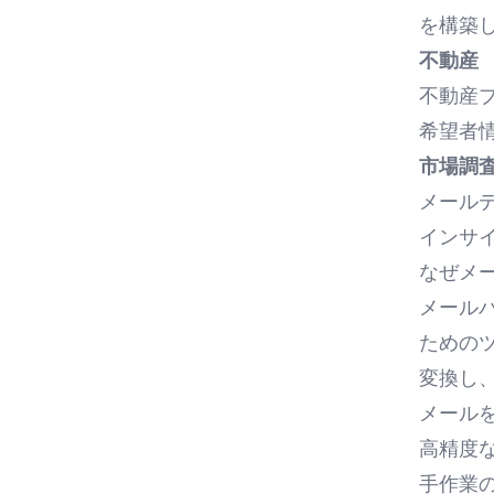
を構築
不動産
不動産
希望者情
市場調
メール
インサ
なぜメ
メール
ための
変換し
メール
高精度
手作業