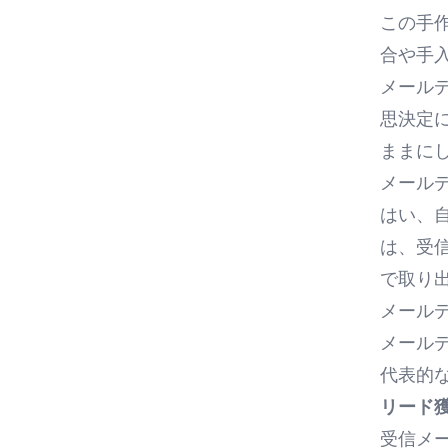
この手
合や
手
メール
思決定
ままに
メール
はい、
は、受
で取り
メール
メール
代表的
リード
受信メ