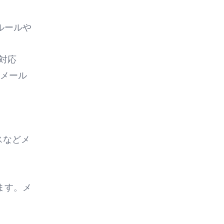
ルールや
に対応
Eメール
スなどメ
ます。メ