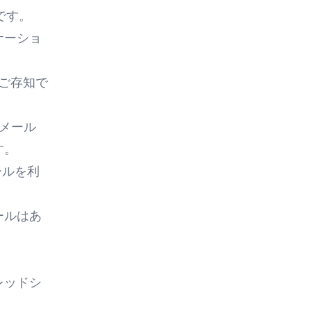
です。
ケーショ
ご存知で
、メール
す。
ールを利
ールはあ
レッドシ