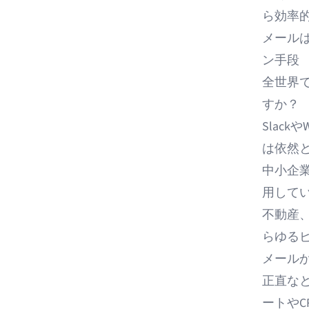
ら効率的
メール
ン手段
全世界で
すか？
Slac
は依然
中小企業
用して
不動産
らゆる
メール
正直なと
ートやC