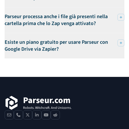
Parseur processa anche i file già presenti nella
cartella prima che lo Zap venga attivato?
Esiste un piano gratuito per usare Parseur con
Google Drive via Zapier?
Footer
Parseur.com
Robots. Witchcraft. And Unicorns.
contact
phone
x
linkedin
youtube
reddit