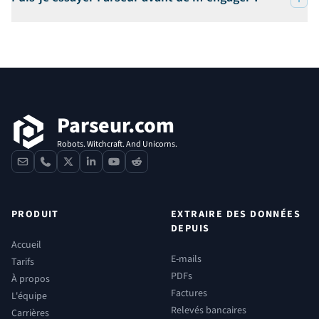
Pied de page
Parseur.com
Robots. Witchcraft. And Unicorns.
contact
phone
x
linkedin
youtube
reddit
PRODUIT
EXTRAIRE DES DONNÉES
DEPUIS
Accueil
E-mails
Tarifs
PDFs
À propos
Factures
L'équipe
Relevés bancaires
Carrières