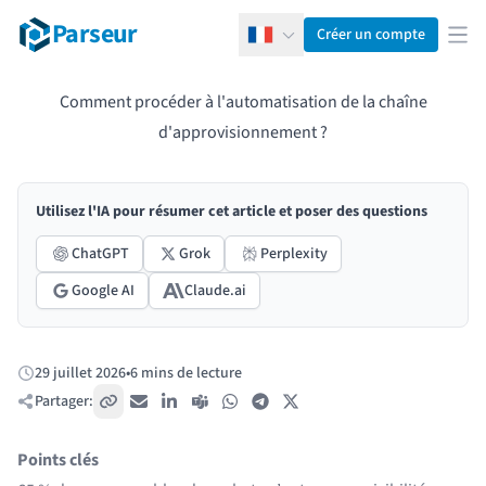
Parseur
Créer un compte
Français
Ouv
Comment procéder à l'automatisation de la chaîne
d'approvisionnement ?
Utilisez l'IA pour résumer cet article et poser des questions
ChatGPT
Grok
Perplexity
Google AI
Claude.ai
29 juillet 2026
•
6 mins de lecture
Publié:
Partager:
Copier le lien
E-mail
LinkedIn
Teams
WhatsApp
Telegram
X / Twitter
Points clés