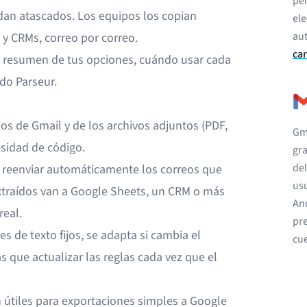
per
dan atascados. Los equipos los copian
ele
aut
y CRMs, correo por correo.
car
 resumen de tus opciones, cuándo usar cada
do Parseur.
eos de Gmail y de los archivos adjuntos (PDF,
Gma
sidad de código.
gra
del
a reenviar automáticamente los correos que
usu
extraídos van a Google Sheets, un CRM o más
And
real.
pre
s de texto fijos, se adapta si cambia el
cu
s que actualizar las reglas cada vez que el
útiles para exportaciones simples a Google