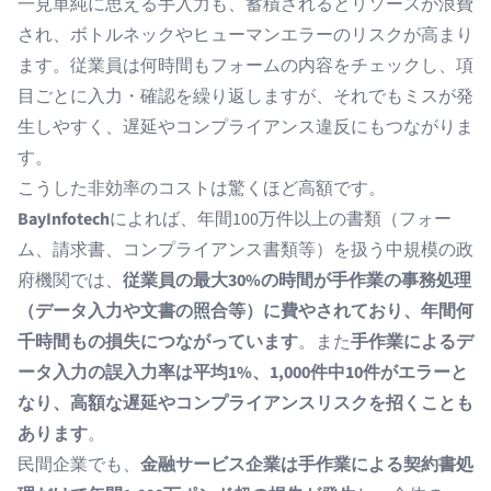
一見単純に思える手入力も、蓄積されるとリソースが浪費
され、ボトルネックやヒューマンエラーのリスクが高まり
ます。従業員は何時間もフォームの内容をチェックし、項
目ごとに入力・確認を繰り返しますが、それでもミスが発
生しやすく、遅延やコンプライアンス違反にもつながりま
す。
こうした非効率のコストは驚くほど高額です。
BayInfotech
によれば、年間100万件以上の書類（フォー
ム、請求書、コンプライアンス書類等）を扱う中規模の政
府機関では、
従業員の最大30%の時間が手作業の事務処理
（データ入力や文書の照合等）に費やされており、年間何
千時間もの損失につながっています
。また
手作業によるデ
ータ入力の誤入力率は平均1%、1,000件中10件がエラーと
なり、高額な遅延やコンプライアンスリスクを招くことも
あります
。
民間企業でも、
金融サービス企業は手作業による契約書処