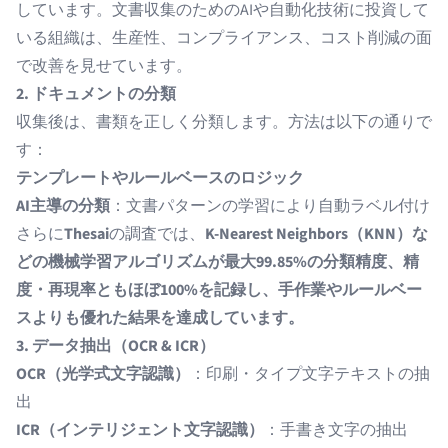
しています。
文書収集
のためのAIや自動化技術に投資して
いる組織は、生産性、コンプライアンス、コスト削減の面
で改善を見せています。
2. ドキュメントの分類
収集後は、書類を正しく分類します。方法は以下の通りで
す：
テンプレートやルールベースのロジック
AI主導の分類
：文書パターンの学習により自動ラベル付け
さらに
Thesai
の調査では、
K-Nearest Neighbors（KNN）な
どの機械学習アルゴリズムが最大99.85%の分類精度、精
度・再現率ともほぼ100%を記録し、手作業やルールベー
スよりも優れた結果を達成しています。
3. データ抽出（OCR & ICR）
OCR（光学式文字認識）
：印刷・タイプ文字テキストの抽
出
ICR（インテリジェント文字認識）
：手書き文字の抽出