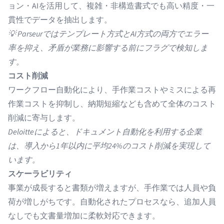
ョン・AIを活用して、複雑・非構造書式でも高い精度・一
貫性でデータを抽出します。
💡 Parseurではテンプレート方式とAI方式の両方でエラー
率を抑え、矛盾が業務に影響する前にフラグで検知しま
す。
コスト削減
ワークフロー自動化により、手作業コストやミスによる再
作業コストを抑制し、納期短縮なども含めて全体のコスト
削減に寄与します。
Deloitteによると、ドキュメント自動化を利用する企業
は、導入から1年以内に平均
24%のコスト削減
を実現して
います。
スケーラビリティ
事業が成長すると書類が増えますが、手作業では人員や負
荷が増しがちです。自動化されたプロセスなら、追加人員
なしでも文書量増加に柔軟対応できます。