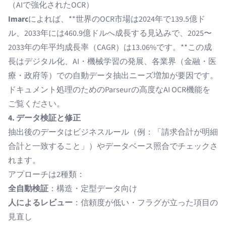
（AIで強化されたOCR）
Imarc
によれば、**世界のOCR市場は2024年で139.5億ド
ル、2033年には460.9億ドルへ成長する見込みで、2025〜
2033年の年平均成長率（CAGR）は13.06%です。**この成
長はデジタル化、AI・機械学習の発展、各業界（金融・医
療・政府等）での自動データ抽出ニーズ増加が要因です。
ドキュメント処理のための
Parseur
の高度なAI OCR機能を
ご覧ください。
4. データ検証と修正
抽出後のデータはビジネスルール（例：「請求合計が明細
合計と一致すること」）やデータベース照合でチェックさ
れます。
アプローチは2種類：
全自動検証
：構造・定型データ向け
人によるレビュー
：信頼度が低い・フラグが立った項目の
見直し