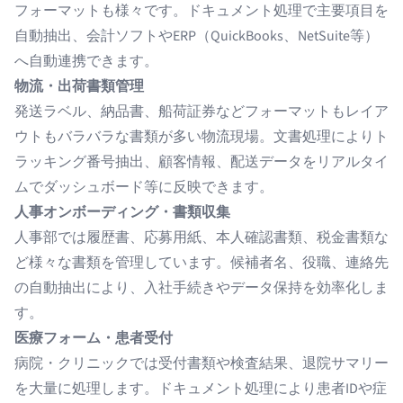
フォーマットも様々です。ドキュメント処理で
主要項目を
自動抽出
、会計ソフトやERP（QuickBooks、NetSuite等）
へ自動連携できます。
物流・出荷書類管理
発送ラベル、納品書、船荷証券などフォーマットもレイア
ウトもバラバラな書類が多い物流現場。文書処理により
ト
ラッキング番号抽出
、顧客情報、配送データをリアルタイ
ムでダッシュボード等に反映できます。
人事オンボーディング・書類収集
人事部では履歴書、応募用紙、本人確認書類、税金書類な
ど様々な書類を管理しています。
候補者名、役職、連絡先
の自動抽出
により、入社手続きやデータ保持を効率化しま
す。
医療フォーム・患者受付
病院・クリニックでは受付書類や検査結果、退院サマリー
を大量に処理します。ドキュメント処理により
患者IDや症