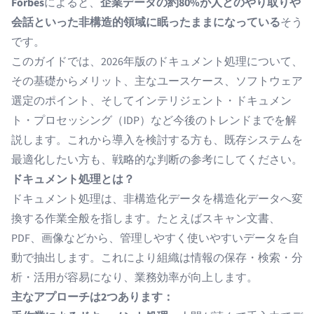
Forbes
によると、
企業データの約80%が人とのやり取りや
会話といった非構造的領域に眠ったままになっている
そう
です。
このガイドでは、2026年版のドキュメント処理について、
その基礎からメリット、主なユースケース、ソフトウェア
選定のポイント、そして
インテリジェント・ドキュメン
ト・プロセッシング（IDP）
など今後のトレンドまでを解
説します。これから導入を検討する方も、既存システムを
最適化したい方も、戦略的な判断の参考にしてください。
ドキュメント処理とは？
ドキュメント処理は、
非構造化データを構造化データへ変
換
する作業全般を指します。たとえばスキャン文書、
PDF、画像などから、管理しやすく使いやすいデータを自
動で抽出します。これにより組織は情報の保存・検索・分
析・活用が容易になり、業務効率が向上します。
主なアプローチは2つあります：