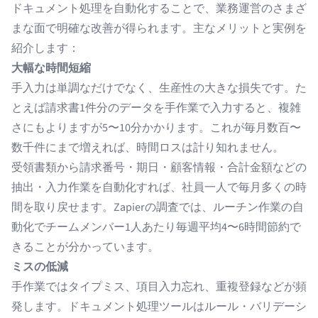
ドキュメント処理を自動化することで、業務運営のさまざ
まな面で明確な改善が得られます。主なメリットと実例を
紹介します：
大幅な時間短縮
手入力は単調なだけでなく、生産性の大きな損失です。た
とえば請求書1件分のデータを手作業で入力すると、複雑
さにもよりますが5〜10分かかります。これが毎月数百〜
数千件にまで増えれば、時間ロスは計り知れません。
受領書類から請求番号・期日・顧客情報・合計金額などの
抽出・入力作業を自動化すれば、社員一人で毎月多くの時
間を取り戻せます。Zapierの調査では、ルーチン作業の自
動化でチームメンバー1人あたり毎週平均4〜6時間節約で
きることが分かっています。
ミスの低減
手作業ではタイプミス、項目入力忘れ、重複登録などが頻
発します。ドキュメント処理ツールはルール・バリデーシ