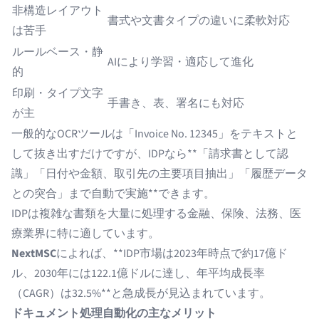
非構造レイアウト
書式や文書タイプの違いに柔軟対応
は苦手
ルールベース・静
AIにより学習・適応して進化
的
印刷・タイプ文字
手書き、表、署名にも対応
が主
一般的なOCRツールは「Invoice No. 12345」をテキストと
して抜き出すだけですが、IDPなら**「請求書として認
識」「日付や金額、取引先の主要項目抽出」「履歴データ
との突合」まで自動で実施**できます。
IDPは複雑な書類を大量に処理する金融、保険、法務、医
療業界に特に適しています。
NextMSC
によれば、**IDP市場は2023年時点で約17億ド
ル、2030年には122.1億ドルに達し、年平均成長率
（CAGR）は32.5%**と急成長が見込まれています。
ドキュメント処理自動化の主なメリット