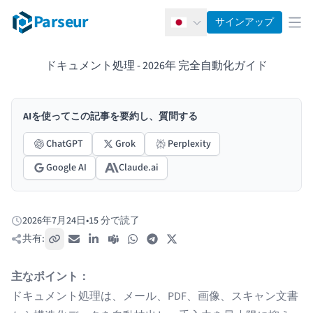
Parseur
サインアップ
日本語
メ
ドキュメント処理 - 2026年 完全自動化ガイド
AIを使ってこの記事を要約し、質問する
ChatGPT
Grok
Perplexity
Google AI
Claude.ai
2026年7月24日
•
15 分で読了
公開日:
共有:
リンクをコピー
メール
LinkedIn
Teams
WhatsApp
Telegram
X / Twitter
主なポイント：
ドキュメント処理は、メール、PDF、画像、スキャン文書