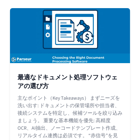
最適なドキュメント処理ソフトウェ
アの選び方
主なポイント（Key Takeaways） まずニーズを
洗い出す: ドキュメントの保管場所や担当者、
後続システムを特定し、候補ツールを絞り込み
ましょう。 重要な基本機能を優先: 高精度
OCR、AI抽出、ノーコードテンプレート作成、
リアルタイム連携は必須です。 “赤信号”を見