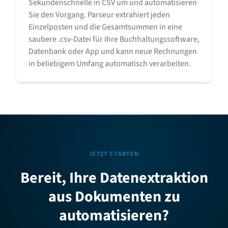
Sekundenschnelle in CSV um und automatisieren
Sie den Vorgang. Parseur extrahiert jeden
Einzelposten und die Gesamtsummen in eine
saubere .csv-Datei für Ihre Buchhaltungssoftware,
Datenbank oder App und kann neue Rechnungen
in beliebigem Umfang automatisch verarbeiten.
JETZT STARTEN
Bereit, Ihre Datenextraktion
aus Dokumenten zu
automatisieren?