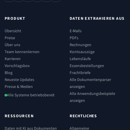
contact
phone
x
linkedin
youtube
reddit
PRODUKT
DATEN EXTRAHIEREN AUS
Übersicht
E-Mails
Preise
PDFs
Über uns
Rechnungen
Team kennenlernen
Kontoauszüge
Karrieren
Lebensläufe
Vorschlagsbox
Essensbestellungen
Blog
Frachtbriefe
Neueste Updates
Alle Dokumentenparser
Presse & Medien
anzeigen
Alle Anwendungsbeispiele
Alle Systeme betriebsbereit
anzeigen
RESSOURCEN
RECHTLICHES
Daten mit KI aus Dokumenten
Allgemeine