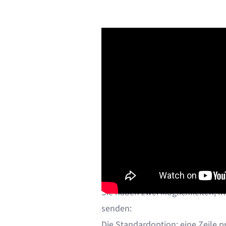
Nachdem Sie Ihre Vorlage erstel
Google Tabellen
einrichten und 
Klicken Sie auf
"Exportieren"
un
Daten in Go
Sie haben zwei Möglichkeiten, Ih
senden:
Die Standardoption: eine Zeile