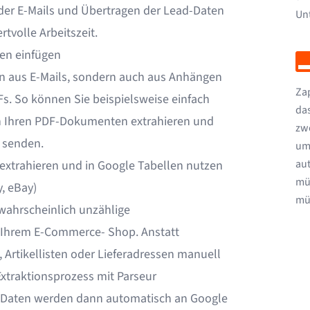
der E-Mails und Übertragen der Lead-Daten
Un
tvolle Arbeitszeit.
len einfügen
ten aus E-Mails, sondern auch aus Anhängen
Zap
Fs. So können Sie beispielsweise einfach
das
n Ihren PDF-Dokumenten extrahieren und
zw
 senden.
um
au
extrahieren und in Google Tabellen nutzen
müs
, eBay)
müs
 wahrscheinlich unzählige
n Ihrem
E-Commerce-
Shop. Anstatt
Artikellisten oder Lieferadressen manuell
Extraktionsprozess mit Parseur
en Daten werden dann automatisch an Google