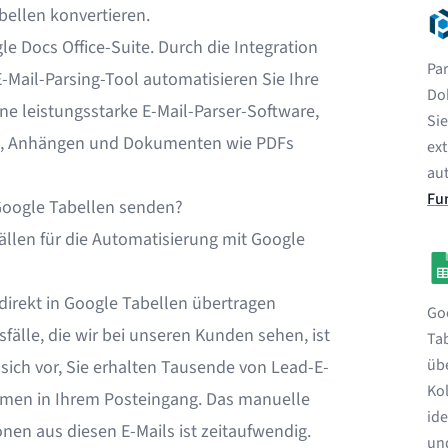
bellen konvertieren.
le Docs Office-Suite. Durch die Integration
Par
-Mail-Parsing-Tool automatisieren Sie Ihre
Do
ine leistungsstarke E-Mail-Parser-Software,
Si
ls, Anhängen und Dokumenten wie PDFs
ext
au
Fu
Google Tabellen senden?
llen für die Automatisierung mit Google
direkt in Google Tabellen übertragen
Goo
älle, die wir bei unseren Kunden sehen, ist
Ta
übe
 sich vor, Sie erhalten Tausende von Lead-E-
Kol
rmen in Ihrem Posteingang. Das manuelle
ide
onen aus diesen E-Mails ist zeitaufwendig.
und