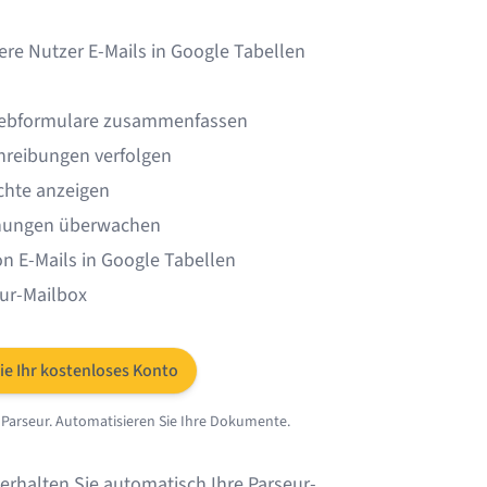
ere Nutzer E-Mails in Google Tabellen
ebformulare
zusammenfassen
hreibungen
verfolgen
chte
anzeigen
nungen
überwachen
on E-Mails in Google Tabellen
eur-Mailbox
Sie Ihr kostenloses Konto
 Parseur. Automatisieren Sie Ihre Dokumente.
, erhalten Sie automatisch
Ihre Parseur-