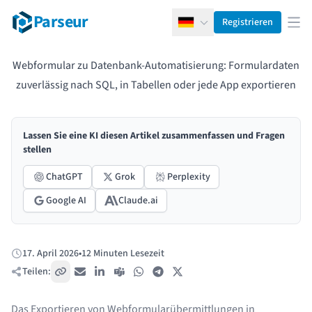
Parseur
Registrieren
Deutsch
Men
Webformular zu Datenbank-Automatisierung: Formulardaten
zuverlässig nach SQL, in Tabellen oder jede App exportieren
Lassen Sie eine KI diesen Artikel zusammenfassen und Fragen
stellen
ChatGPT
Grok
Perplexity
Google AI
Claude.ai
17. April 2026
•
12 Minuten Lesezeit
Veröffentlicht:
Teilen:
Link kopieren
E-Mail
LinkedIn
Teams
WhatsApp
Telegram
X / Twitter
Das Exportieren von Webformularübermittlungen in