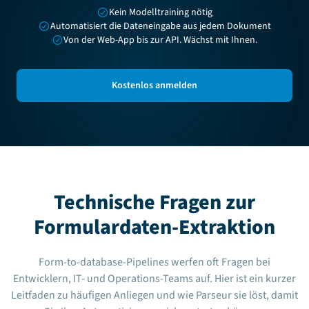
Kein Modelltraining nötig
Automatisiert die Dateneingabe aus jedem Dokument
Von der Web-App bis zur API. Wächst mit Ihnen.
Kostenlos anmelden
Technische Fragen zur
Formulardaten-Extraktion
Form-to-database-Pipelines werfen oft Fragen bei
Entwicklern, IT- und Operations-Teams auf. Hier ist ein kurzer
Leitfaden zu häufigen Anliegen und wie Parseur sie löst, damit