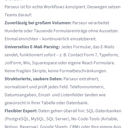
Parseur ist für echte Workflows konzipiert. Deswegen setzen
Teams darauf:
Zuverlässig bei großem Volumen:
Parseur verarbeitet
Hunderte oder Tausende Formulareinträge ohne Aussetzer.
Einmal einrichten – kontinuierlich einsatzbereit.
Universelles E-Mail-Parsing:
Jedes Formular, das E-Mails
sendet, funktioniert sofort – z. B. Contact Form 7, Typeform,
JotForm, Wix, Squarespace oder eigene React-Formulare.
Keine fragilen Skripte, keine Formatbeschränkungen.
Strukturierte, saubere Daten:
Parseur extrahiert,
normalisiert und prüft jedes Feld. Telefonnummern,
Datumsangaben, Einzel- und Listenfelder landen wie
gewünscht in Ihrer Tabelle oder Datenbank.
Flexibler Export:
Daten gehen überall hin: SQL-Datenbanken
(PostgreSQL, MySQL, SQL Server), No-Code-Tools (Airtable,
Notion, Baserow), Google Sheets, CRMs oder Ihre eigene App