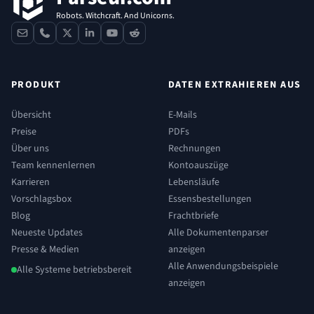
Robots. Witchcraft. And Unicorns.
contact
phone
x
linkedin
youtube
reddit
PRODUKT
DATEN EXTRAHIEREN AUS
Übersicht
E-Mails
Preise
PDFs
Über uns
Rechnungen
Team kennenlernen
Kontoauszüge
Karrieren
Lebensläufe
Vorschlagsbox
Essensbestellungen
Blog
Frachtbriefe
Neueste Updates
Alle Dokumentenparser
Presse & Medien
anzeigen
Alle Anwendungsbeispiele
Alle Systeme betriebsbereit
anzeigen