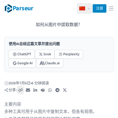
Parseur
注册
简体中文
打
如何从图片中提取数据？
使用AI总结这篇文章并提出问题
ChatGPT
Grok
Perplexity
Google AI
Claude.ai
2026年7月6日
•
6 分钟阅读
发布于:
分享:
复制链接
电子邮件
LinkedIn
Teams
WhatsApp
Telegram
X / Twitter
主要内容
多种工具可用于从图片中复制文本，但各有局限。