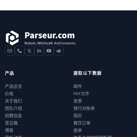
页脚
Parseur.com
Robots. Witchcraft. And Unicorns.
contact
phone
x
linkedin
youtube
reddit
产品
提取以下数据
产品总览
邮件
价格
PDF文件
关于我们
发票
团队介绍
银行对账单
招聘信息
简历
意见箱
餐饮订单
博客
提单