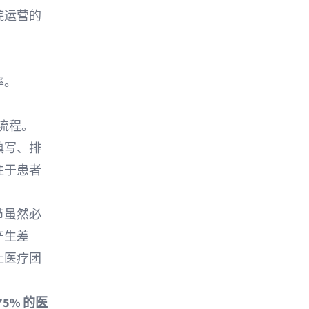
院运营的
率。
作流程。
填写、排
注于患者
节虽然必
产生差
让医疗团
75% 的医