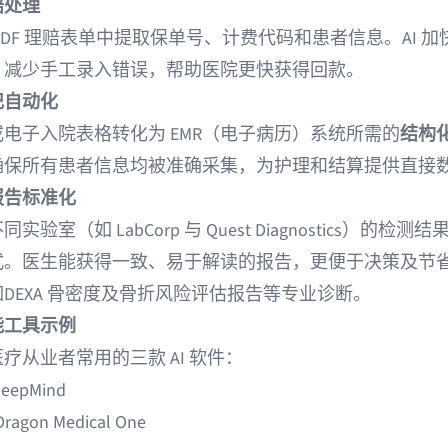
赔处理
PDF 理赔表单中提取保单号、计费代码和患者信息。AI 加
，减少手工录入错误，帮助医院更快获得回款。
记自动化
电子入院表格转化为 EMR（电子病历）系统所需的
结构化
确保所有患者信息均被准确采集，为护理和结算提供直接
报告标准化
实验室（如 LabCorp 与 Quest Diagnostics）的检测
式。医生能获得一致、易于解读的报告，更便于决策及节
如
DEXA 骨密度及骨折风险评估报告
等专业诊断。
能工具示例
疗从业者常用的三款 AI 软件：
DeepMind
ragon Medical One