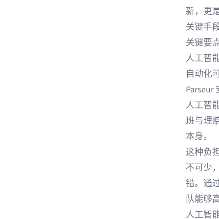
新，更
关键手
关键要
人工智
自动化
Pars
人工智
班与理
本身。
这种负
不可少
错。通
队能够
人工智