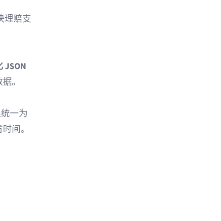
快理赔支
 JSON
数据。
结果统一为
省时间。