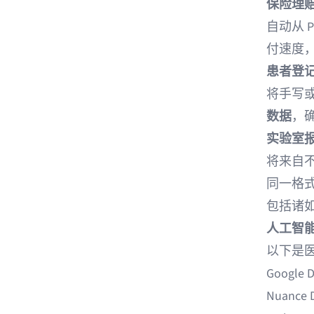
保险理
自动从 
付速度
患者登
将手写或
数据
，
实验室
将来自不同
同一格
包括诸
人工智
以下是医
Google 
Nuance D