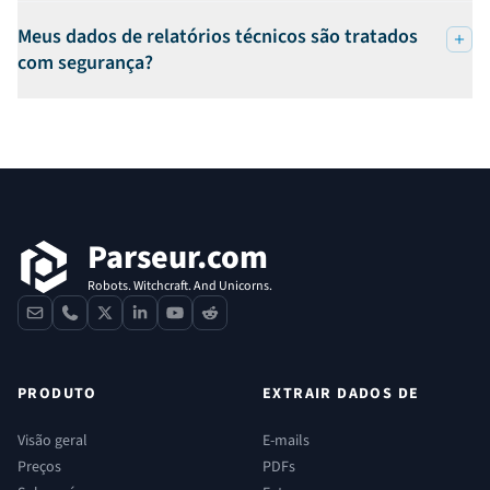
Meus dados de relatórios técnicos são tratados
com segurança?
Rodapé
Parseur.com
Robots. Witchcraft. And Unicorns.
contact
phone
x
linkedin
youtube
reddit
PRODUTO
EXTRAIR DADOS DE
Visão geral
E-mails
Preços
PDFs