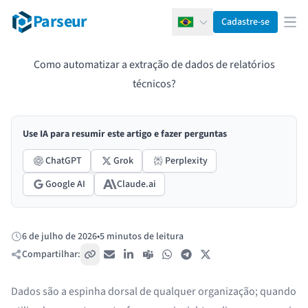
Parseur
Cadastre-se
Português
Abr
Como automatizar a extração de dados de relatórios
técnicos?
Use IA para resumir este artigo e fazer perguntas
ChatGPT
Grok
Perplexity
Google AI
Claude.ai
6 de julho de 2026
•
5 minutos de leitura
Publicado:
Compartilhar:
Copiar link
E-mail
LinkedIn
Teams
WhatsApp
Telegram
X / Twitter
Dados são a espinha dorsal de qualquer organização; quando