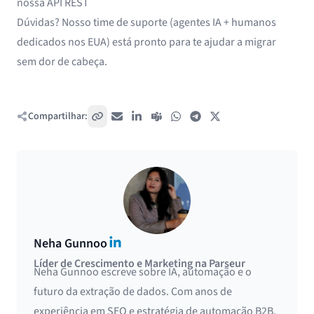
nossa API REST
Dúvidas? Nosso time de suporte (agentes IA + humanos
dedicados nos EUA) está pronto para te ajudar a migrar
sem dor de cabeça.
Compartilhar:
Copiar link
E-mail
LinkedIn
Teams
WhatsApp
Telegram
X / Twitter
LinkedIn
Neha Gunnoo
Líder de Crescimento e Marketing na Parseur
Neha Gunnoo escreve sobre IA, automação e o
futuro da extração de dados. Com anos de
experiência em SEO e estratégia de automação B2B,