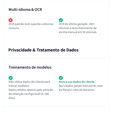
Multi-idioma & OCR
OCR padrão com suporte a idiomas
OCR de última geração. 200+
comuns.
idiomas e reconhecimento de
escrita manual em 50 idiomas.
Privacidade & Tratamento de Dados
Treinamento de modelos
Não utiliza dados do cliente para
Nunca usa dados do cliente.
treinar modelos.
Seus dados jamais treinam IA, nem
Dados retidos apenas pelo período
do Parseur nem de terceiros.
de retenção configurável (0-180
dias).