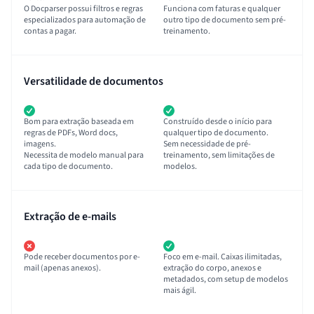
O Docparser possui filtros e regras
Funciona com faturas e qualquer
especializados para automação de
outro tipo de documento sem pré-
contas a pagar.
treinamento.
Versatilidade de documentos
Bom para extração baseada em
Construído desde o início para
regras de PDFs, Word docs,
qualquer tipo de documento.
imagens.
Sem necessidade de pré-
Necessita de modelo manual para
treinamento, sem limitações de
cada tipo de documento.
modelos.
Extração de e-mails
Pode receber documentos por e-
Foco em e-mail. Caixas ilimitadas,
mail (apenas anexos).
extração do corpo, anexos e
metadados, com setup de modelos
mais ágil.