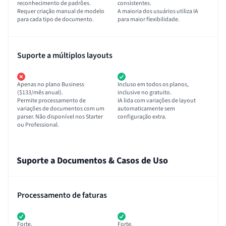
reconhecimento de padrões.
consistentes.
Requer criação manual de modelo
A maioria dos usuários utiliza IA
para cada tipo de documento.
para maior flexibilidade.
Suporte a múltiplos layouts
Apenas no plano Business
Incluso em todos os planos,
($133/mês anual).
inclusive no gratuito.
Permite processamento de
IA lida com variações de layout
variações de documentos com um
automaticamente sem
parser. Não disponível nos Starter
configuração extra.
ou Professional.
Suporte a Documentos & Casos de Uso
Processamento de faturas
Forte.
Forte.