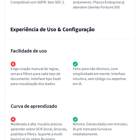
Compatível com GDPR. Sem SOC 2.
andamento. Planos Enterprise já
atendem clientes Fortune 500.
Experiência de Uso & Configuração
Facilidade de uso
Exige criação manual de regras,
Feito para não técnicos, com
zonas e filtros para cada tipo de
simplicidade em mente. Interface
documento. Interface tipo Excel
intuitiva, sem código ou expertise
para visualização dos dados.
em IA.
Curva de aprendizado
Moderada a alta. Usuário precisa
Mínima. Extraia dados em minutos.
aprender sobre OCR Zonal, âncoras,
IA pré-treinada funciona
padrões e filtros. Suporte a multi-
imediatamente.
layout só no plano Business