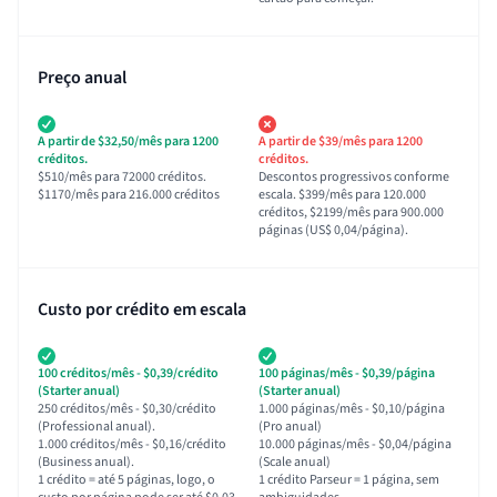
Preço anual
A partir de $32,50/mês para 1200
A partir de $39/mês para 1200
créditos.
créditos.
$510/mês para 72000 créditos.
Descontos progressivos conforme
$1170/mês para 216.000 créditos
escala. $399/mês para 120.000
créditos, $2199/mês para 900.000
páginas (US$ 0,04/página).
Custo por crédito em escala
100 créditos/mês - $0,39/crédito
100 páginas/mês - $0,39/página
(Starter anual)
(Starter anual)
250 créditos/mês - $0,30/crédito
1.000 páginas/mês - $0,10/página
(Professional anual).
(Pro anual)
1.000 créditos/mês - $0,16/crédito
10.000 páginas/mês - $0,04/página
(Business anual).
(Scale anual)
1 crédito = até 5 páginas, logo, o
1 crédito Parseur = 1 página, sem