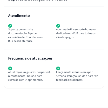
Atendimento
Suporte por e-mail e
Agentes de IA + suporte humano
documentação. Equipe
dedicado nos EUA para todos os
especializada. Prioridade no
clientes pagos.
Business/Enterprise.
Frequência de atualizações
Atualizações regulares. DocparserAI
Lançamentos várias vezes por
recentemente liberado para
semana. Iteração rápida a partir do
extração com IA aprimorada.
feedback dos clientes.