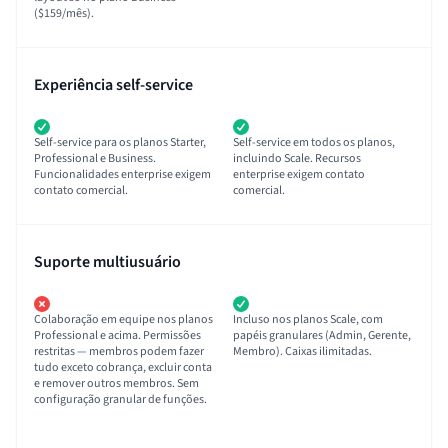
($159/mês).
Experiência self-service
Self-service para os planos Starter,
Self-service em todos os planos,
Professional e Business.
incluindo Scale. Recursos
Funcionalidades enterprise exigem
enterprise exigem contato
contato comercial.
comercial.
Suporte multiusuário
Colaboração em equipe nos planos
Incluso nos planos Scale, com
Professional e acima. Permissões
papéis granulares (Admin, Gerente,
restritas — membros podem fazer
Membro). Caixas ilimitadas.
tudo exceto cobrança, excluir conta
e remover outros membros. Sem
configuração granular de funções.