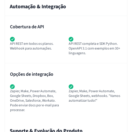
Automação & Integração
Cobertura de API
API REST em todos os planos.
API REST completa e SDK Python.
Webhook para automações.
OpenAPI 3.1 com exemplos em 30+
linguagens.
Opções de integração
Zapier, Make, Power Automate,
Zapier, Make, Power Automate,
Google Sheets, Dropbox, Box,
Google Sheets, webhooks. "Vamos
OneDrive, Salesforce, Workato.
automatizar tudo!"
Pode enviar docs por e-mail para
processar.
Suporte & Evolução do Produto