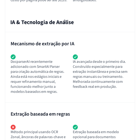
custo por página pode ser até $0,03.
ambiguidades.
IA & Tecnologia de Análise
Mecanismo de extração por IA
DocparserAI recentemente
IA avançada desde o primeiro dia.
adicionado com SmartAI Parser
Construído especialmente para
para criação automática de regras.
extração instantânea e precisa sem
Ainda está nos estágios iniciais e
regras manuais ou treinamento.
requer refinamento manual,
Melhorada continuamente com
funcionando melhor junto a
feedback real em produção.
modelos baseados em regras.
Extração baseada em regras
Método principal usando OCR
Extração baseada em modelo
Zonal, âncoras de palavras-chave e
opcional para documentos