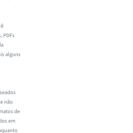
cê
s, PDFs
da
is alguns
aseados
 e não
rmatos de
ados em
enquanto