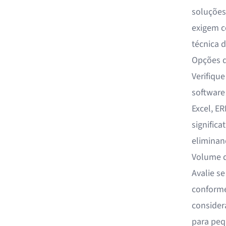
soluções
exigem c
técnica 
Opções d
Verifique
software
Excel, E
significa
eliminan
Volume d
Avalie s
conforme
consider
para peq