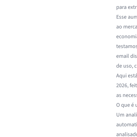
para ext
Esse aum
ao merca
economia 
testamos
email di
de uso, 
Aqui est
2026, fei
as neces
O que é 
Um anali
automati
analisad