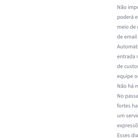
Não impo
poderá e
meio de 
de email
Automati
entrada 
de custo
equipe o
Não há m
No passa
fortes ha
um servi
expressõ
Esses di