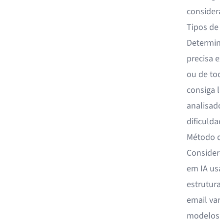
considera
Tipos de
Determin
precisa 
ou de to
consiga 
analisad
dificuld
Método d
Consider
em IA us
estrutur
email va
modelos 