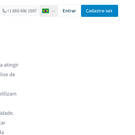
+1 888 486 1987
Entrar
Cadastre-se
Português
 atingir
lise de
tilizam
idade.
tar
da