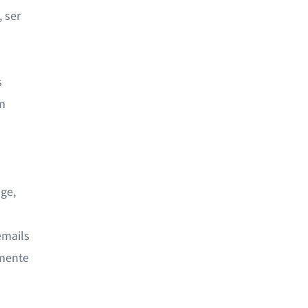
 ser
s
m
ge,
emails
amente