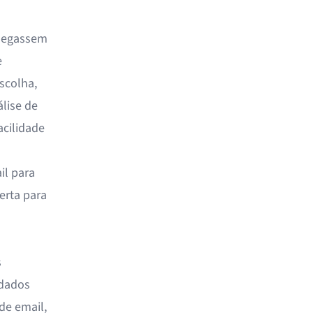
chegassem
e
scolha,
lise de
acilidade
il para
erta para
s
 dados
de email,