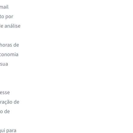
mail
to por
e análise
 horas de
economia
 sua
vesse
uração de
ão de
qui para