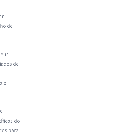
or
lho de
seus
iados de
o e
s
íficos do
icos para