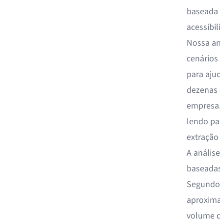
baseada 
acessibil
Nossa an
cenários
para aju
dezenas 
empresa.
lendo pa
extração
A anális
baseadas
Segundo u
aproxim
volume d