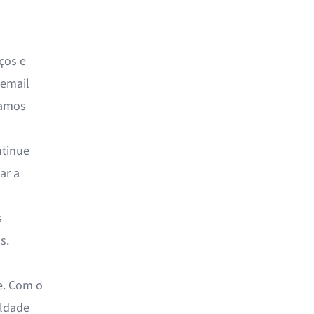
ços e
 email
tamos
ntinue
ar a
s
s.
e. Com o
uldade