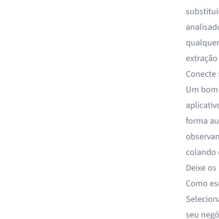
substitu
analisad
qualquer
extração
Conecte 
Um bom a
aplicati
forma au
observan
colando 
Deixe os
Como esc
Selecion
seu negóc