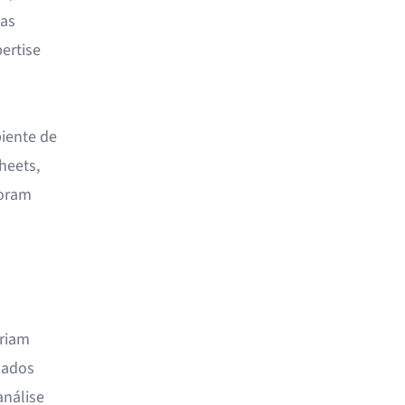
mas
ertise
biente de
heets,
horam
ariam
uados
análise