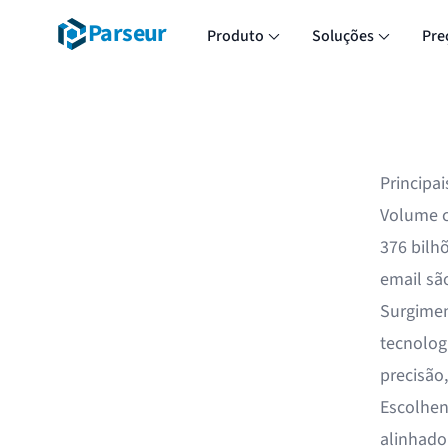
Parseur
Produto
Soluções
Pre
Principa
Volume c
376 bilhõ
email sã
Surgimen
tecnolog
precisão
Escolhen
alinhado