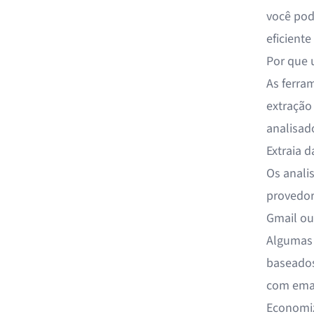
você pod
eficient
Por que 
As ferra
extração
analisad
Extraia 
Os anali
provedor
Gmail ou
Algumas 
baseados
com emai
Economiz