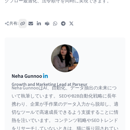
クフロー最適化、法令順守を同時に実現できます。
共有:
リンクをコピー
メール
LinkedIn
Teams
WhatsApp
Telegram
X / Twitter
LinkedIn
Neha Gunnoo
Growth and Marketing Lead at Parseur
Neha GunnooはAI、自動化、データ抽出の未来につ
いて執筆しています。 SEOやB2B自動化戦略に長年
携わり、企業が手作業のデータ入力から脱却し、適
切なツールで高速成長できるよう支援することに情
熱を注いでいます。 コンテンツ戦略やSEOトレンド
をリサーチしていないときは、猫に振り回されてい