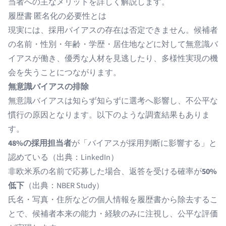
当者への主なメリットを詳しく解説します。
履歴書 匿名化の必要性とは
現実には、採用バイアスの存在は否定できません。候補者
の名前・性別・年齢・学歴・居住地などに対して無意識バ
イアスが働き、優秀な人材を見逃したり、多様性実現の機
会を失うことにつながります。
無意識バイアスの排除
無意識バイアスは知らず知らずに選考へ影響し、不公平な
慣行の原因となります。以下のような調査結果もありま
す。
48%の採用担当者
が「バイアスが採用判断に影響する」と
認めている（出典：
LinkedIn
）
非欧米系の名前で応募した場合、返答を受ける確率が
50%
低下
（出典：
NBER Study
）
氏名・写真・住所などの個人情報を履歴書から除去するこ
とで、候補者本来の能力・経験のみに注視し、公平な評価