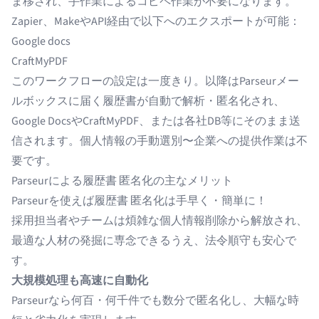
ま移され、手作業によるコピペ作業が不要になります。
Zapier、MakeやAPI経由で以下へのエクスポートが可能：
Google docs
CraftMyPDF
このワークフローの設定は一度きり。以降はParseurメー
ルボックスに届く履歴書が自動で解析・匿名化され、
Google DocsやCraftMyPDF、または各社DB等にそのまま送
信されます。個人情報の手動選別〜企業への提供作業は不
要です。
Parseurによる履歴書 匿名化の主なメリット
Parseurを使えば履歴書 匿名化は手早く・簡単に！
採用担当者やチームは煩雑な個人情報削除から解放され、
最適な人材の発掘に専念できるうえ、法令順守も安心で
す。
大規模処理も高速に自動化
Parseurなら何百・何千件でも数分で匿名化し、大幅な時