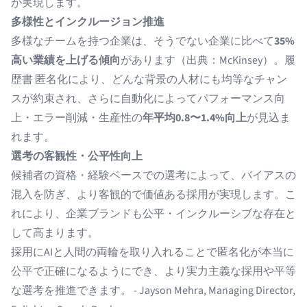
が実現します。
多様性とインクルージョン推進
多様なチームを持つ企業は、そうでない企業に比べて
35%
高い業績を上げる傾向
があります（出典：
McKinsey
）。履
歴書 匿名化により、どんな背景の人材にも均等なチャン
スが約束され、さらに自動化によってパフォーマンス向
上・エラー削減・生産性の
年平均0.8〜1.4%向上
が見込ま
れます。
選考の客観性・公平性向上
候補者の資格・経験ベースでの選考によって、バイアスの
混入を防ぎ、より客観的で価値ある採用が実現します。こ
れにより、企業ブランドも公平・インクルーシブな存在と
して高まります。
採用にAIと人間の両輪を取り入れることで匿名化が本当に
公平で正確になるようにでき、より実力主義な採用や平等
な選考を推進できます。 - Jayson Mehra, Managing Director,