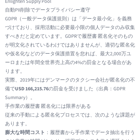
Enlighten Supply Pool
自動PII削除でデータプライバシー遵守
GDPR（一般データ保護規則）は「データ最小化」を義務
づけており、採用活動に必要最小限の個人データのみ収集
すべきだと定めています。GDPRで履歴書 匿名化そのもの
が明文化されているわけではありませんが、適切な匿名化
や仮名化などのデータ保護措置を怠れば、最大2,000万ユ
ーロまたは年間全世界売上高の4%の罰金となる場合があ
ります。
実際、2019年にはデンマークのタクシー会社が匿名化の不
備で
USD 166,215.76
の罰金を受けました（出典：
GDPR
Summary
）。
手作業の履歴書 匿名化には限界がある
従来の手動による匿名化プロセスでは、次のような課題が
あります。
膨大な時間コスト
：
履歴書から手作業でデータ抽出
を行う