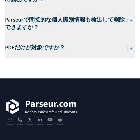
Parseurで間接的な個人識別情報も検出して削除
できますか？
PDFだけが対象ですか？
フッター
Parseur.com
Robots. Witchcraft. And Unicorns.
contact
phone
x
linkedin
youtube
reddit