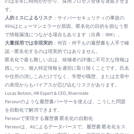
のは非常に時間がかかり、採用プロセス全体を遅延させま
す。
人的ミスによるリスク
：サイバーセキュリティの事故の
95%はヒューマンエラーが原因。匿名化の目的を損なう形
で情報漏洩につながる場合もあります（出典：
IBM
）。
大量採用では非現実的
：何百・何千もの履歴書を人手で確
認・匿名化するのは現実的ではありません。
匿名化で最も難しい点は、候補者の評価に不可欠な情報は
残しつつ、個人特定情報を適切に取り除くことです。氏名
や住所の消しこみだけでなく、学歴や職歴、または文章中
の表現からもバイアスが忍び込むリスクがあります。
Lucas Botzen, HR Expert & CEO,
Rivermate
Parseurのような履歴書パーサーを使えば、こうした問題
を自動化で解消できます。
Parseurで実現する履歴書 匿名化の自動化
Parseur
は、
AIによるデータパース
で、履歴書 匿名化をス