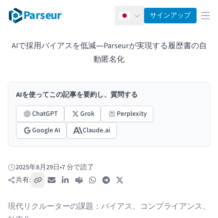
Parseur
サインアップ
日本語
メ
AIで採用バイアスを低減―Parseurが実現する履歴書の自
動匿名化
AIを使ってこの記事を要約し、質問する
ChatGPT
Grok
Perplexity
Google AI
Claude.ai
2025年8月29日
•
7 分で読了
公開日:
共有:
リンクをコピー
メール
LinkedIn
Teams
WhatsApp
Telegram
X / Twitter
現代リクルーターの課題：バイアス、コンプライアンス、