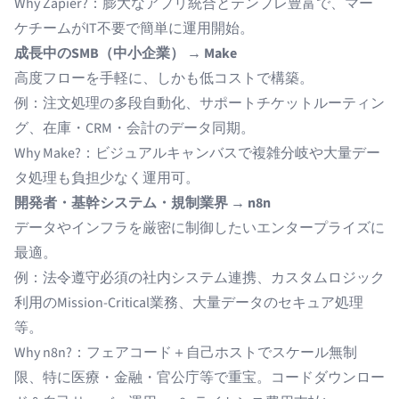
Why Zapier?：膨大なアプリ統合とテンプレ豊富で、マー
ケチームがIT不要で簡単に運用開始。
成長中のSMB（中小企業） → Make
高度フローを手軽に、しかも低コストで構築。
例：注文処理の多段自動化、サポートチケットルーティン
グ、在庫・CRM・会計のデータ同期。
Why Make?：ビジュアルキャンバスで複雑分岐や大量デー
タ処理も負担少なく運用可。
開発者・基幹システム・規制業界 → n8n
データやインフラを厳密に制御したいエンタープライズに
最適。
例：法令遵守必須の社内システム連携、カスタムロジック
利用のMission-Critical業務、大量データのセキュア処理
等。
Why n8n?：フェアコード＋自己ホストでスケール無制
限、特に医療・金融・官公庁等で重宝。コードダウンロー