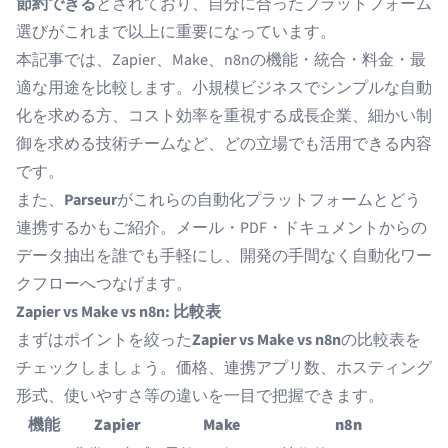
節約できる
とされており、自分に合ったプラットフォーム
選びがこれまで以上に重要になっています。
本記事では、Zapier、Make、n8nの機能・統合・料金・最
適な用途を比較します。小規模ビジネスでシンプルな自動
化を求める方、コスト効率を重視する成長企業、細かい制
御を求める技術チームなど、どの立場でも活用できる内容
です。
また、
Parseur
がこれらの自動化プラットフォームとどう
連携するかもご紹介。メール・PDF・ドキュメントからの
データ抽出を誰でも手軽にし、開発の手間なく自動化ワー
クフローへつなげます。
Zapier vs Make vs n8n: 比較表
まずはポイントを絞った
Zapier vs Make vs n8n
の比較表を
チェックしましょう。価格、連携アプリ数、ホスティング
形式、使いやすさ等の違いを一目で把握できます。
機能
Zapier
Make
n8n