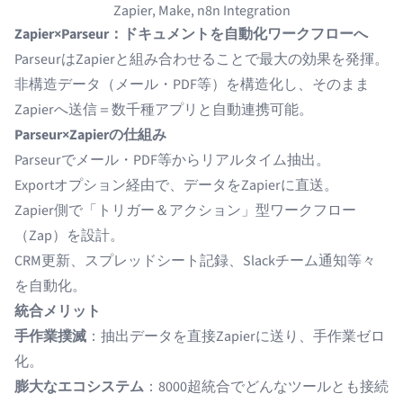
Zapier, Make, n8n Integration
Zapier×Parseur：ドキュメントを自動化ワークフローへ
ParseurはZapierと組み合わせることで最大の効果を発揮。
非構造データ（メール・PDF等）を構造化し、そのまま
Zapierへ送信＝数千種アプリと自動連携可能。
Parseur×Zapierの仕組み
Parseurでメール・PDF等からリアルタイム抽出。
Exportオプション経由で、データをZapierに直送。
Zapier側で「トリガー＆アクション」型ワークフロー
（Zap）を設計。
CRM更新、スプレッドシート記録、Slackチーム通知等々
を自動化。
統合メリット
手作業撲滅
：抽出データを直接Zapierに送り、手作業ゼロ
化。
膨大なエコシステム
：8000超統合でどんなツールとも接続