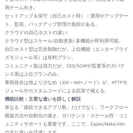
用チーム向き。
セットアップ＆保守（自己ホスト時）：運用やアップデー
ト、監視、バックアップ管理の負担がある。
クラウドVS自己ホストの違い:
クラウド型はスケール/自動更新/ 多機能が即利用可能。
自己ホスト型は完全制御だが、上位機能（エンタープライ
ズモジュール等）は有料プラン。
コミュニティ版は強力だが、SSO/SCIMや監査等のガバナ
ンス系は上位プランのみ。
事前統合は他より少なめ（350～400+ノード）が、HTTPモ
ジュールやカスタムコードによる拡張で補える。
機能比較：主要な違いを詳しく解説
単なる「接続できるアプリ数」だけでなく、ワークフロー
構築方法や自動化の速さ、ガバナンス・スケール性・コミ
ュニティサポートも重要です。ここで、Zapier/Make/n8n
の主な違いを詳述します。