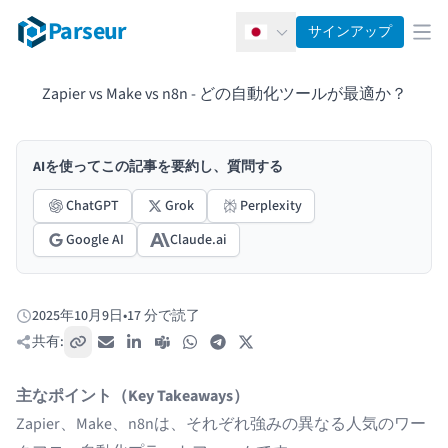
Parseur
サインアップ
日本語
メ
Zapier vs Make vs n8n - どの自動化ツールが最適か？
AIを使ってこの記事を要約し、質問する
ChatGPT
Grok
Perplexity
Google AI
Claude.ai
2025年10月9日
•
17 分で読了
公開日:
共有:
リンクをコピー
メール
LinkedIn
Teams
WhatsApp
Telegram
X / Twitter
主なポイント（Key Takeaways）
Zapier、Make、n8nは、それぞれ強みの異なる人気のワー