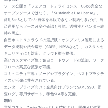
ソース公開＆「フェアコード」ライセンス：OSIの完全な
オープンソースではなく、「Sustainable Use License」。
商用SaaSとしてn8n自体を再販できない制約付きだが、自
己運用ならソース改変や確認も可能。透明性とベンダー維
持を両立。
自己ホスト＆クラウドの選択肢：オンプレミス運用による
データ統制や法令遵守（GDPR、HIPAAなど）、カスタムセ
キュリティにも対応。クラウド型も提供。
高いカスタマイズ性：独自コードやノードの追加、ワーク
フローの高度な拡張が可能。
コミュニティ主導：ノードやプラグイン、ベストプラクテ
ィスが活発に共有されている。
エンタープライズ向け：企業向けプランでSAML SSO、監
査ログ、専用サポート、稼働SLA等を完備。
制約
学習コスト：Zapier/Makeよりも技術より。開発者やIT運