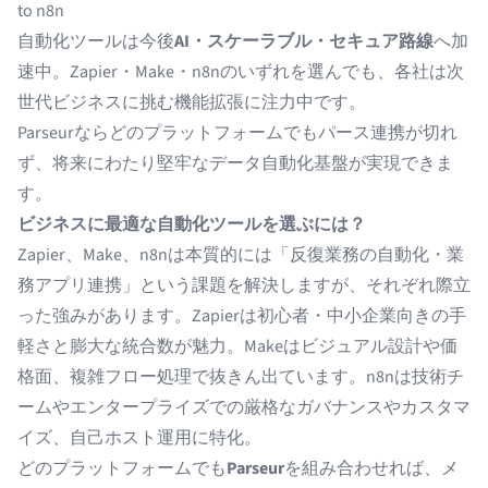
to n8n
自動化ツールは今後
AI・スケーラブル・セキュア路線
へ加
速中。Zapier・Make・n8nのいずれを選んでも、各社は次
世代ビジネスに挑む機能拡張に注力中です。
Parseurならどのプラットフォームでもパース連携が切れ
ず、将来にわたり堅牢なデータ自動化基盤が実現できま
す。
ビジネスに最適な自動化ツールを選ぶには？
Zapier、Make、n8nは本質的には「反復業務の自動化・業
務アプリ連携」という課題を解決しますが、それぞれ際立
った強みがあります。Zapierは初心者・中小企業向きの手
軽さと膨大な統合数が魅力。Makeはビジュアル設計や価
格面、複雑フロー処理で抜きん出ています。n8nは技術チ
ームやエンタープライズでの厳格なガバナンスやカスタマ
イズ、自己ホスト運用に特化。
どのプラットフォームでも
Parseur
を組み合わせれば、メ