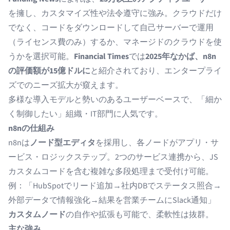
を擁し、カスタマイズ性や法令遵守に強み。クラウドだけ
でなく、コードをダウンロードして自己サーバーで運用
（ライセンス費のみ）するか、マネージドのクラウドを使
うかを選択可能。
Financial Times
では
2025年なかば、n8n
の評価額が15億ドルに
と紹介されており、エンタープライ
ズでのニーズ拡大が窺えます。
多様な導入モデルと勢いのあるユーザーベースで、「細か
く制御したい」組織・IT部門に人気です。
n8nの仕組み
n8nは
ノード型エディタ
を採用し、各ノードがアプリ・サ
ービス・ロジックステップ。2つのサービス連携から、JS
カスタムコードを含む複雑な多段処理まで受付け可能。
例：「HubSpotでリード追加→社内DBでステータス照合→
外部データで情報強化→結果を営業チームにSlack通知」
カスタムノード
の自作や拡張も可能で、柔軟性は抜群。
主な強み