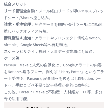
統合メリット
リード管理全自動
：メール経由リードを即CRMやスプレッ
ドシート/Slackへ流し込み。
請求・受注管理
：発注データをERPや会計ツールに自動連
携しバックオフィス時短。
情報整理＆通知
：アラートやプロジェクト情報をNotion、
Airtable、Google Sheets等へ自動転送。
スケーラビリティ
：複雑・大量データ業務にも最適。
ケース例
Parseur + Makeで人気の自動化は、Googleアラートの内容
をNotionへ送るフロー。例えば「Harry Potter」というアラ
ート受信後、Parseurが記事情報を抜き出し即Notionボー
ドへ。手動コピペ不要で記事整理が劇的に効率化。
この他、Parseur＋Makeは不動産・人材紹介・EC等、多分
野で活用可能。