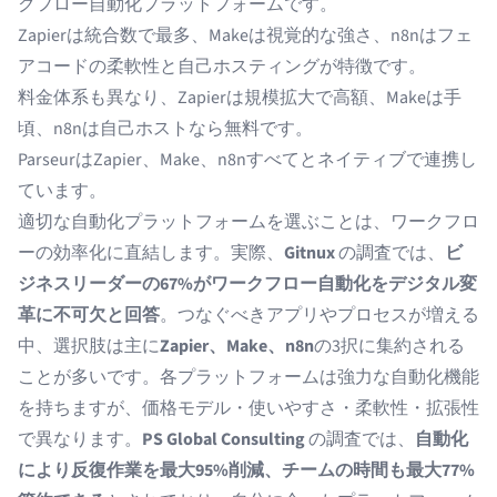
クフロー自動化プラットフォームです。
Zapierは統合数で最多、Makeは視覚的な強さ、n8nはフェ
アコードの柔軟性と自己ホスティングが特徴です。
料金体系も異なり、Zapierは規模拡大で高額、Makeは手
頃、n8nは自己ホストなら無料です。
ParseurはZapier、Make、n8nすべてとネイティブで連携し
ています。
適切な自動化プラットフォームを選ぶことは、ワークフロ
ーの効率化に直結します。実際、
Gitnux
の調査では、
ビ
ジネスリーダーの67%がワークフロー自動化をデジタル変
革に不可欠と回答
。つなぐべきアプリやプロセスが増える
中、選択肢は主に
Zapier、Make、n8n
の3択に集約される
ことが多いです。各プラットフォームは強力な自動化機能
を持ちますが、価格モデル・使いやすさ・柔軟性・拡張性
で異なります。
PS Global Consulting
の調査では、
自動化
により反復作業を最大95%削減、チームの時間も最大77%