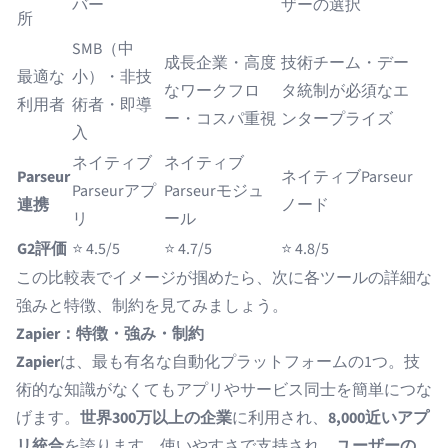
バー
ザーの選択
所
SMB（中
成長企業・高度
技術チーム・デー
最適な
小）・非技
なワークフロ
タ統制が必須なエ
利用者
術者・即導
ー・コスパ重視
ンタープライズ
入
ネイティブ
ネイティブ
Parseur
ネイティブParseur
Parseurアプ
Parseurモジュ
連携
ノード
リ
ール
G2評価
⭐ 4.5/5
⭐ 4.7/5
⭐ 4.8/5
この比較表でイメージが掴めたら、次に各ツールの詳細な
強みと特徴、制約を見てみましょう。
Zapier：特徴・強み・制約
Zapier
は、最も有名な自動化プラットフォームの1つ。技
術的な知識がなくてもアプリやサービス同士を簡単につな
げます。
世界300万以上の企業
に利用され、
8,000近いアプ
リ統合
を誇ります。使いやすさで支持され、
ユーザーの