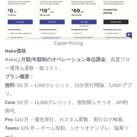
Zapier Pricing
Make価格
Makeは
月額/年額制のオペレーション単位課金
。高度フロ
ー運用も柔軟・低コスト。
プラン概要：
無料
: $0/月 — 1,000クレジット、15分実行間隔、2,000+アプ
リ。
Core
: $9/月 — 10,000クレジット、無制限シナリオ、API利
用可。
Pro
: $16/月 — 優先実行、カスタム変数、実行ログ検索。
Teams
: $29/月 — チーム役割、シナリオテンプレ、協業ツ
ール。