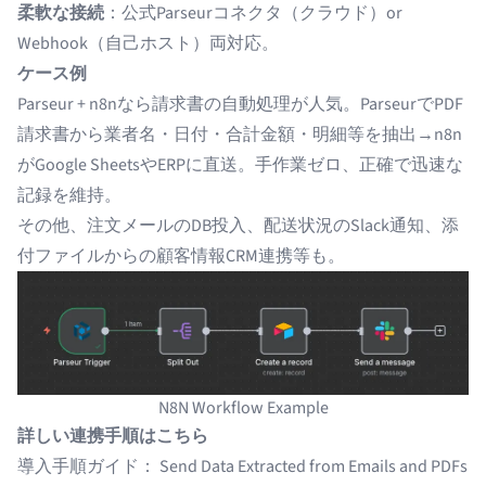
柔軟な接続
：公式Parseurコネクタ（クラウド）or
Webhook（自己ホスト）両対応。
ケース例
Parseur + n8nなら請求書の自動処理が人気。ParseurでPDF
請求書から業者名・日付・合計金額・明細等を抽出→n8n
がGoogle SheetsやERPに直送。手作業ゼロ、正確で迅速な
記録を維持。
その他、注文メールのDB投入、配送状況のSlack通知、添
付ファイルからの顧客情報CRM連携等も。
N8N Workflow Example
詳しい連携手順はこちら
導入手順ガイド：
Send Data Extracted from Emails and PDFs