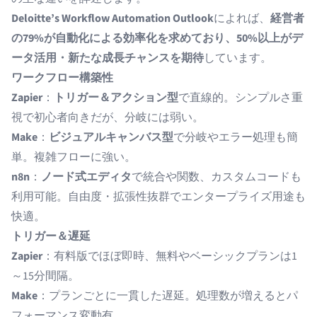
Deloitte’s Workflow Automation Outlook
によれば、
経営者
の79%が自動化による効率化を求めており、50%以上がデ
ータ活用・新たな成長チャンスを期待
しています。
ワークフロー構築性
Zapier
：
トリガー＆アクション型
で直線的。シンプルさ重
視で初心者向きだが、分岐には弱い。
Make
：
ビジュアルキャンバス型
で分岐やエラー処理も簡
単。複雑フローに強い。
n8n
：
ノード式エディタ
で統合や関数、カスタムコードも
利用可能。自由度・拡張性抜群でエンタープライズ用途も
快適。
トリガー＆遅延
Zapier
：有料版でほぼ即時、無料やベーシックプランは1
～15分間隔。
Make
：プランごとに一貫した遅延。処理数が増えるとパ
フォーマンス変動有。