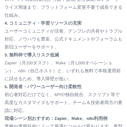
ライズ用途まで、プラットフォーム変更不要で成長できる
仕組み。
4. コミュニティ・学習リソースの充実
ユーザーコミュニティが活発、テンプレの共有やトラブル
対応、ノウハウも豊富。公式ドキュメントやフォーラムも
新旧ユーザーをサポート。
5. 無料枠で導入リスク低減
Zapier（月100タスク）、Make（月1,000オペレーショ
ン）、n8n（自己ホスト）と、いずれも無料で本格運用前
に試せるため、導入障壁が低い。
6. 開発者・パワーユーザー向け柔軟性
初心者対応だけでなく、APIや独自統合、スクリプト等で
高度なカスタマイズもサポート。チーム＆技術者両方の要
請に対応。
現場シーン別おすすめ：Zapier、Make、n8n利用例
業種や運用目的によって最適なツールは変わります。典型