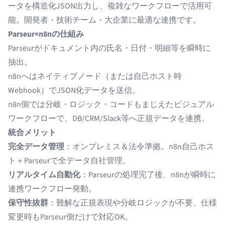
ータを構造化JSON出力し、複雑なワークフローで活用可
能。開発者・技術チーム・大企業に最適な連携です。
Parseur×n8nの仕組み
Parseurがドキュメント内の氏名・日付・明細等を瞬時に
抽出。
n8nへはネイティブノード（または自己ホスト時
Webhook）でJSON化データを送信。
n8n側では分岐・ロジック・コードもまじえたビジュアル
ワークフローで、DB/CRM/Slack等へ正規データを連携。
統合メリット
完全データ管理
：オンプレミス＆法令準拠。n8n自己ホス
ト＋Parseurで全データ自社管理。
リアルタイム自動化
：Parseurの処理完了後、n8nが瞬時に
連携ワークフロー発動。
保守性抜群
：難解な正規表現や分岐ロジックが不要、仕様
変更時もParseur側だけで対応OK。