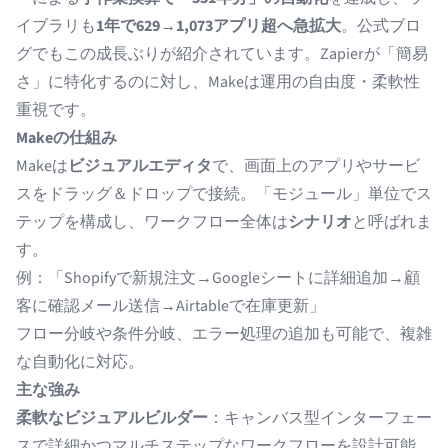
イブラリも
1年で629→1,073アプリ超へ急拡大
。
公式ブロ
グ
でもこの成長ぶりが紹介されています。Zapierが「簡易
さ」に特化するのに対し、Makeは運用の自由度・柔軟性
重視です。
Makeの仕組み
Make
は
ビジュアルエディタ
で、画面上のアプリやサービ
スをドラッグ＆ドロップで接続。「モジュール」単位でス
テップを構成し、ワークフロー全体は
シナリオ
と呼ばれま
す。
例：「Shopifyで新規注文→Googleシートに詳細追加→顧
客に確認メール送信→Airtableで在庫更新」
フロー分岐や条件分岐、エラー処理の追加も可能で、複雑
な自動化に対応。
主な強み
柔軟なビジュアルビルダー
：キャンバス型インターフェー
スで詳細かつマルチステップなワークフローを設計可能。