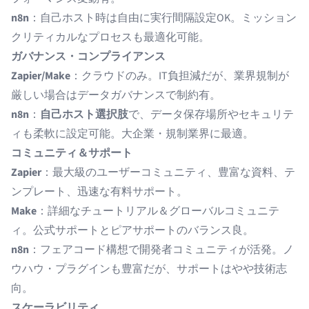
n8n
：自己ホスト時は自由に実行間隔設定OK。ミッション
クリティカルなプロセスも最適化可能。
ガバナンス・コンプライアンス
Zapier/Make
：クラウドのみ。IT負担減だが、業界規制が
厳しい場合はデータガバナンスで制約有。
n8n
：
自己ホスト選択肢
で、データ保存場所やセキュリテ
ィも柔軟に設定可能。大企業・規制業界に最適。
コミュニティ＆サポート
Zapier
：最大級のユーザーコミュニティ、豊富な資料、テ
ンプレート、迅速な有料サポート。
Make
：詳細なチュートリアル＆グローバルコミュニテ
ィ。公式サポートとピアサポートのバランス良。
n8n
：フェアコード構想で開発者コミュニティが活発。ノ
ウハウ・プラグインも豊富だが、サポートはやや技術志
向。
スケーラビリティ