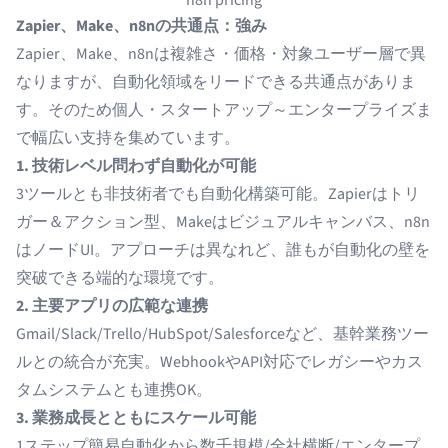
Zapier、Make、n8nの共通点：強み
Zapier、Make、n8nは複雑さ・価格・対象ユーザー層で異
なりますが、自動化領域をリードできる共通点がありま
す。そのため個人・スタートアップ～エンタープライズま
で幅広い支持を集めています。
1. 技術レベル問わず自動化が可能
3ツールとも非技術者でも自動化構築可能。Zapierはトリ
ガー＆アクション型、Makeはビジュアルキャンバス、n8n
はノードUI。アプローチは異なれど、誰もが自動化の壁を
突破できる端的な環境です。
2. 主要アプリの広範な連携
Gmail/Slack/Trello/HubSpot/Salesforceなど、基幹業務ツー
ルとの統合が充実。WebhookやAPI対応でレガシーやカス
タムシステムとも連携OK。
3. 業務成長とともにスケール可能
1ステップ簡易自動化から数千規模/全社横断/エンタープ