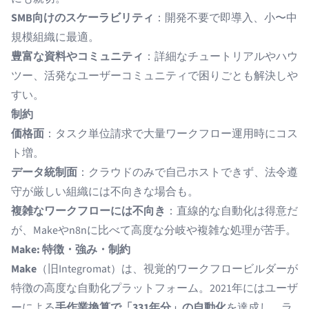
SMB向けのスケーラビリティ
：開発不要で即導入、小〜中
規模組織に最適。
豊富な資料やコミュニティ
：詳細なチュートリアルやハウ
ツー、活発なユーザーコミュニティで困りごとも解決しや
すい。
制約
価格面
：タスク単位請求で大量ワークフロー運用時にコス
ト増。
データ統制面
：クラウドのみで自己ホストできず、法令遵
守が厳しい組織には不向きな場合も。
複雑なワークフローには不向き
：直線的な自動化は得意だ
が、Makeやn8nに比べて高度な分岐や複雑な処理が苦手。
Make: 特徴・強み・制約
Make
（旧Integromat）は、視覚的ワークフロービルダーが
特徴の高度な自動化プラットフォーム。2021年にはユーザ
ーによる
手作業換算で「331年分」の自動化
を達成し、ラ