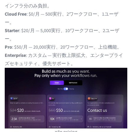
インフラ分のみ負担。
Cloud Free
: $0/月 — 500実行、2ワークフロー、1ユーザ
ー。
Starter
: $20/月 — 5,000実行、10ワークフロー、2ユーザ
ー。
Pro
: $50/月 — 20,000実行、20ワークフロー、上位機能。
Enterprise
: カスタム — 実行数上限拡大、エンタープライ
ズセキュリティ、優先サポート。
n8n pricing