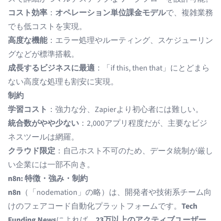
コスト効率
：
オペレーション単位課金モデル
で、複雑業務
でも低コストを実現。
高度な機能
：エラー処理やルーティング、スケジューリン
グなどが標準搭載。
成長するビジネスに最適
：「if this, then that」にとどまら
ない高度な処理も割安に実現。
制約
学習コスト
：強力な分、Zapierより初心者には難しい。
統合数がやや少ない
：2,000アプリ程度だが、主要なビジ
ネスツールは網羅。
クラウド限定
：自己ホスト不可のため、データ統制が厳し
い企業には一部不向き。
n8n: 特徴・強み・制約
n8n
（「nodemation」の略）は、開発者や技術系チーム向
けのフェアコード自動化プラットフォームです。
Tech
Funding News
によれば、
23万以上のアクティブユーザー