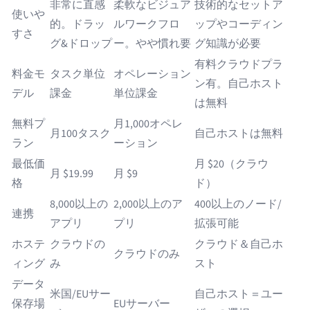
非常に直感
柔軟なビジュア
技術的なセットア
使いや
的。ドラッ
ルワークフロ
ップやコーディン
すさ
グ&ドロップ
ー。やや慣れ要
グ知識が必要
有料クラウドプラ
料金モ
タスク単位
オペレーション
ン有。自己ホスト
デル
課金
単位課金
は無料
無料プ
月1,000オペレ
月100タスク
自己ホストは無料
ラン
ーション
最低価
月 $20（クラウ
月 $19.99
月 $9
格
ド）
8,000以上の
2,000以上のア
400以上のノード/
連携
アプリ
プリ
拡張可能
ホステ
クラウドの
クラウド＆自己ホ
クラウドのみ
ィング
み
スト
データ
米国/EUサー
自己ホスト＝ユー
保存場
EUサーバー