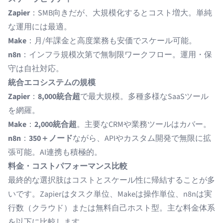
Zapier
：SMB向きだが、大規模化するとコスト増大。単純
な運用には最適。
Make
：月/年課金と高度業務も安価でスケール可能。
n8n
：インフラ規模次第で無制限ワークフロー。運用・保
守は自社対応。
統合エコシステムの規模
Zapier
：
8,000統合超
で最大規模。多種多様なSaaSツール
を網羅。
Make
：
2,000統合超
。主要なCRMや業務ツールはカバー。
n8n
：
350＋ノード
ながら、APIやカスタム開発で無限に拡
張可能。AI連携も積極的。
料金・コストパフォーマンス比較
最終的な選択肢はコストとスケール性に帰結することが多
いです。Zapierはタスク単位、Makeは操作単位、n8nは実
行数（クラウド）または無料自己ホスト型。主な料金体系
を以下に比較します。