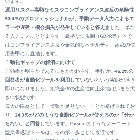
います。
運用リスク—高額なミスやコンプライアンス違反の危険性
50.4％のプロフェッショナルが、手動データ入力によるエ
ラーや遅延・機会損失が発生していると答え
ました。単な
る入力ミスにとどまらず、厳格な法規制（GDPR等）下で
はコンプライアンス違反や金銭的なペナルティ、組織の信
用失墜にも直結します。
自動化ギャップの解消に向けて
非効率が明らかであるにもかかわらず、半数近い
46.2%の
回答者が自動化ツールを利用していない
という実態が浮き
彫りになりました。組織全体の生産性向上余地はいまだ大
きい状態です。
最大の障壁として「情報が足りない」ことが挙げられてお
り、
24.3％がどのような自動化ツールが使えるのか「分か
らない」と回答
しています。Parseurのようなノーコード
型文書処理ツールは、その第一歩として最適です。