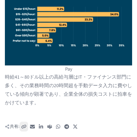
Pay
時給41～80ドル以上の高給与層はIT・ファイナンス部門に
多く、その業務時間の20時間超を手動データ入力に費やし
ている傾向が顕著であり、企業全体の損失コストに拍車を
かけています。
共有:
リンクをコピー
メール
LinkedIn
Teams
WhatsApp
Telegram
X / Twitter