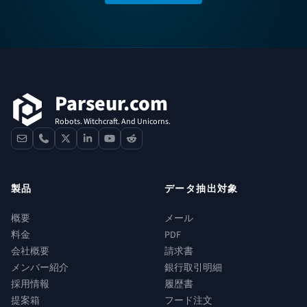
フッター
Parseur.com
Robots. Witchcraft. And Unicorns.
contact
phone
x
linkedin
youtube
reddit
製品
データ抽出対象
概要
メール
料金
PDF
会社概要
請求書
メンバー紹介
銀行取引明細
採用情報
履歴書
提案箱
フード注文