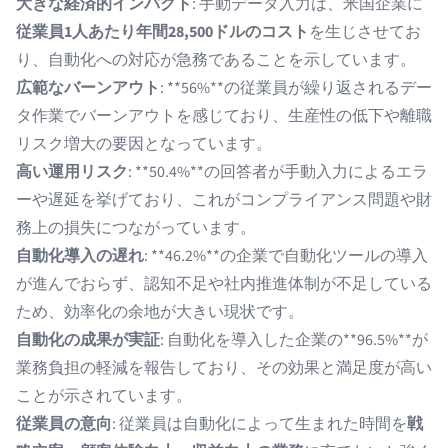
大きな経済的インパクト
: 手動データ入力は、米国企業に
従業員1人あたり年間28,500ドルのコスト
を生じさせてお
り、自動化への対応が急務であることを示しています。
広範なバーンアウト
: **56%**の従業員が繰り返されるデー
タ作業でバーンアウトを感じており、生産性の低下や離職
リスク増大の要因となっています。
高い運用リスク
: **50.4%**の回答者が手動入力によるエラ
ーや遅延を挙げており、これがコンプライアンス問題や財
務上の損失につながっています。
自動化導入の遅れ
: **46.2%**の企業で自動化ツールの導入
が進んでおらず、認知不足や社内推進体制が不足している
ため、効率化の余地が大きい現状です。
自動化の成果が実証
: 自動化を導入した企業の**96.5%**が
業務負担の軽減を報告しており、その効果と満足度が高い
ことが示されています。
従業員の意向
: 従業員は自動化によって生まれた時間を
戦