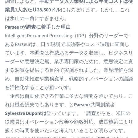
調査によると、
手動データ入力業務による年間コストは従
業員1人あたり28,500ドル
にものぼります。しかし、これ
は氷山の一角にすぎません。
Parseurが調査に着手した理由
Intelligent Document Processing（IDP）分野
のリーダーで
ある
Parseur
は、日々現場で非効率やコスト課題に直面し
ています。本調査は権威あるデータを収集し、ビジネスリ
ーダーや意思決定層、業界専門家のために、意思決定に資
する洞察を提供する目的で実施されました。業界理解を深
め、自動化推進や業務変革、戦略的イノベーションの議論
を活性化することが狙いです。
「企業は自動化できる作業に多大な時間を割いており、こ
れは機会損失でもあります」と
Parseur
共同創業者
Sylvestre Dupont
は語っています。「調査からも、米国の
従業員はオペレーション改善や顧客対応、成長施策により
多くの時間を使いたいと考えていることが明らかです。