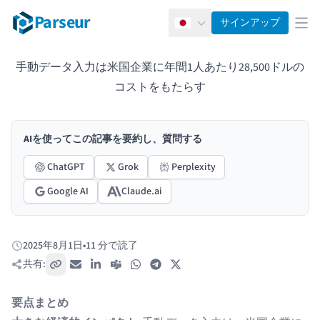
Parseur
サインアップ
日本語
メ
手動データ入力は米国企業に年間1人あたり28,500ドルの
コストをもたらす
AIを使ってこの記事を要約し、質問する
ChatGPT
Grok
Perplexity
Google AI
Claude.ai
2025年8月1日
•
11 分で読了
公開日:
共有:
リンクをコピー
メール
LinkedIn
Teams
WhatsApp
Telegram
X / Twitter
要点まとめ