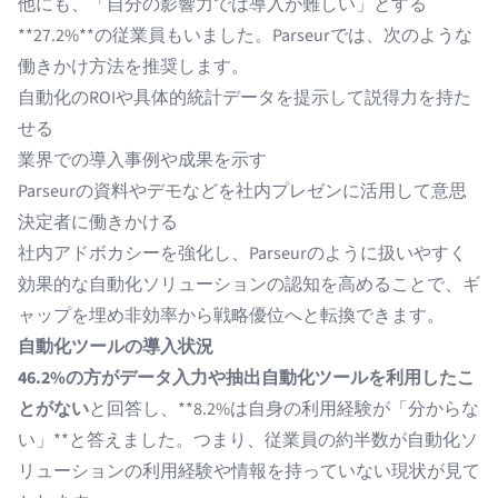
他にも、「自分の影響力では導入が難しい」とする
**27.2%**の従業員もいました。Parseurでは、次のような
働きかけ方法を推奨します。
自動化のROIや具体的統計データを提示して説得力を持た
せる
業界での導入事例や成果を示す
Parseurの資料やデモなどを社内プレゼンに活用して意思
決定者に働きかける
社内アドボカシーを強化し、Parseurのように扱いやすく
効果的な自動化ソリューションの認知を高めることで、ギ
ャップを埋め非効率から戦略優位へと転換できます。
自動化ツールの導入状況
46.2%の方がデータ入力や抽出自動化ツールを利用したこ
とがない
と回答し、**8.2%は自身の利用経験が「分からな
い」**と答えました。つまり、従業員の約半数が自動化ソ
リューションの利用経験や情報を持っていない現状が見て