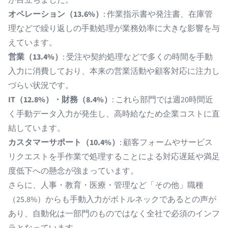
が目立ちました。
オペレーション（13.6%）
: 作業指示書や発注書、在庫管
理などで繰り返しの手動処理が業務効率に大きな影響を与
えています。
営業（13.4%）
: 受注や契約処理などで多くの時間を手動
入力に消費しており、本来の営業活動や顧客対応に注力し
づらい状況です。
IT（12.8%）・財務（8.4%）
: これら部門では週20時間近
く手動データ入力が発生し、高時給なため企業コストに直
結しています。
カスタマーサポート（10.4%）
: 顧客フォームやサービス
リクエストを手作業で処理することによる対応遅延や満足
度低下への懸念が強まっています。
さらに、人事・教育・医療・管理など「その他」職種
（25.8%）からも手動入力がボトルネックであるとの声が
あり、自動化は一部門のものではなく全社で必須のインフ