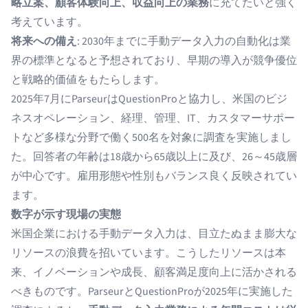
略立案、顧客体験向上、収益向上の業務
に充てたいと強く
考えています。
将来への備え
: 2030年までに手動データ入力の自動化は業
界の標準となると予想されており、早期の導入が競争優位
と戦略的価値をもたらします。
2025年7月にParseurはQuestionProと協力し、米国のビジ
ネスオペレーション、経理、管理、IT、カスタマーサポー
トなど多様な分野で働く500名を対象に調査を実施しまし
た。回答者の年齢は18歳から65歳以上に及び、26～45歳層
が中心です。雇用形態や性別もバランス良く反映されてい
ます。
数字が示す現場の実態
米国企業における手動データ入力は、目立たぬまま膨大な
リソースの浪費を招いています。こうしたリソースは本
来、イノベーションや成長、顧客満足度向上に活かされる
べきものです。ParseurとQuestionProが2025年に実施した