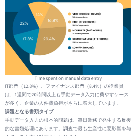
Time spent on manual data entry
IT部門（12.8%）、ファイナンス部門（8.4%）の従業員
は、1週間で20時間以上も手動データ入力に費やすケース
が多く、企業の人件費負担がさらに増大しています。
課題となる書類タイプ
手動データ入力の根本的問題は、毎日業務で発生する反復
的な書類処理にあります。調査で最も生産性に悪影響を与