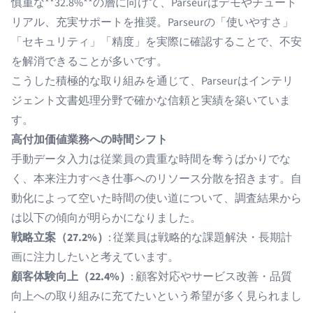
慎重な**32.8%**の層に向けて、Parseurはデモやチュート
リアル、充実サポートを推奨。Parseurの「使いやすさ」
「セキュリティ」「精度」を実際に確認することで、不安
を解消できることが多いです。
こうした積極的な取り組みを通じて、Parseurはインテリ
ジェント文書処理分野で確かな信頼と実績を築いていま
す。
高付加価値業務への時間シフト
手動データ入力は従業員の貴重な時間を奪うばかりでな
く、本来注力すべき仕事へのリソース分散を招きます。自
動化によって空いた時間の使い道について、調査結果から
は以下の傾向が明らかになりました。
戦略立案（27.2%）
: 従業員は戦略的な課題解決・長期計
画に注力したいと考えています。
顧客体験向上（22.4%）
: 顧客対応やサービス改善・品質
向上への取り組みに充てたいという希望が多く見られまし